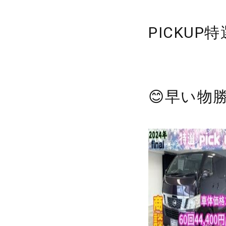
PICKU
😊早い物