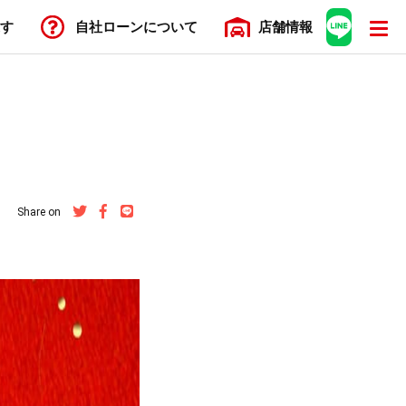
す
自社ローン
について
店舗
情報
Share on