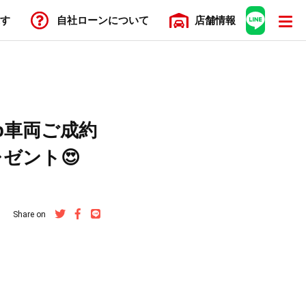
す
自社ローン
について
店舗
情報
up車両ご成約
レゼント😍
Share on