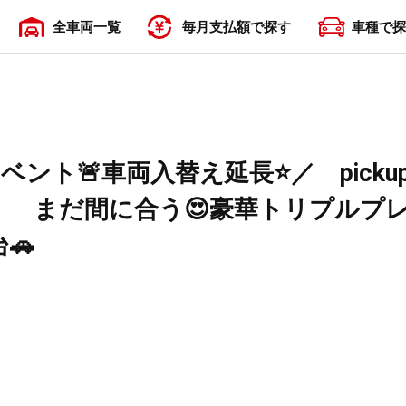
全車両一覧
毎月支払額で探す
車種で探
〜19,999円
20,000円〜29,999円
30,000円〜39,999円
40,000円〜49,999円
50,000円〜
ベント🚨車両入替え延長⭐／ pick
！ まだ間に合う😍豪華トリプルプ
台🚗