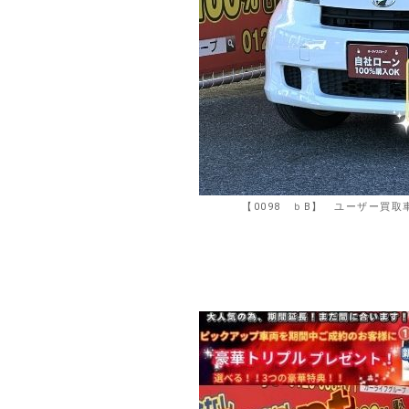
【0098 ｂB】 ユーザー買