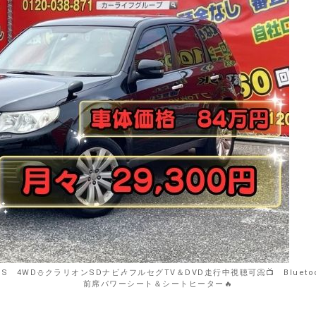
XS 4WD⛄クラリオンSDナビ🎶フルセグTV＆DVD走行中視聴可📀📺 Blueto
前席パワーシート＆シートヒーター🔥