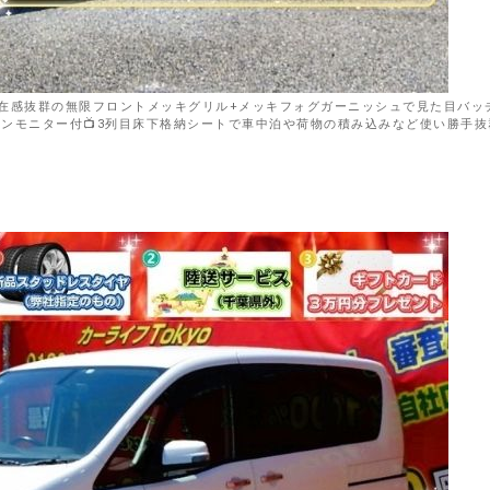
存在感抜群の無限フロントメッキグリル+メッキフォグガーニッシュで見た目バッ
ンモニター付📺3列目床下格納シートで車中泊や荷物の積み込みなど使い勝手抜