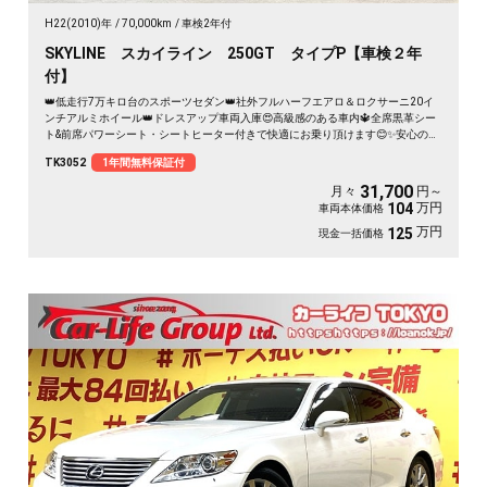
H22(2010)年
70,000km
車検2年付
SKYLINE スカイライン 250GT タイプP【車検２年
付】
👑低走行7万キロ台のスポーツセダン👑社外フルハーフエアロ＆ロクサーニ20イ
ンチアルミホイール👑ドレスアップ車両入庫😍高級感のある車内🔱全席黒革シー
ト&前席パワーシート・シートヒーター付きで快適にお乗り頂けます😊✨安心のド
ライブレコーダー＆狭い道や駐車時に安心なサイド&バックカメラ付き📹✨夜間で
TK3052
1年間無料保証付
も明るいHIDヘッドライト&フォグランプ付き🔦
31,700
月々
円～
万円
104
車両本体価格
万円
125
現金一括価格