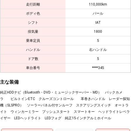
走行距離
110,000km
ボディ色
パール
シフト
IAT
排気量
1800
乗車定員
5
ハンドル
右ハンドル
ドア数
5
車台番号
****345
主な装備
純正HDDナビ（Bluetooth・DVD・ミュージックサーバー・MD） バックカメ
ラ ビルトインETC クルーズコントロール 革巻きハンドル レーダー探知
機（SLSPRO） ソーラーパネル付サンルーフ ステアリングスイッチ オートラ
イト ウィンカーミラー プッシュスタート スマートキー ヘッドライトレベラ
イザー LEDヘッドライト LEDフォグ 純正15インチアルミホイール