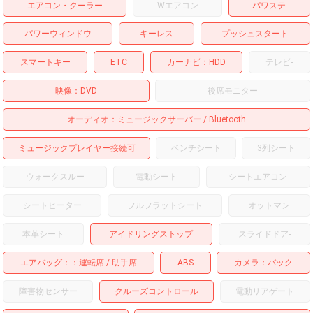
エアコン・クーラー
Wエアコン
パワステ
パワーウィンドウ
キーレス
プッシュスタート
スマートキー
ETC
カーナビ
HDD
テレビ
-
映像
DVD
後席モニター
オーディオ
ミュージックサーバー
Bluetooth
ミュージックプレイヤー接続可
ベンチシート
3列シート
ウォークスルー
電動シート
シートエアコン
シートヒーター
フルフラットシート
オットマン
本革シート
アイドリングストップ
スライドドア
-
エアバッグ：
運転席
助手席
ABS
カメラ
バック
障害物センサー
クルーズコントロール
電動リアゲート