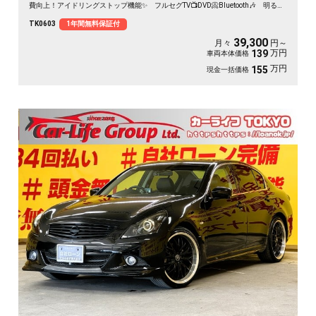
費向上！アイドリングストップ機能✨ フルセグTV📺DVD📀Bluetooth🎶 明るく
見やすいLEDヘッドライト👀 両側スライドドア搭載🚪乗り降りや荷物の出し入
TK0603
1年間無料保証付
れラクラクです👪月々３万円台～✨
39,300
月々
円～
万円
139
車両本体価格
万円
155
現金一括価格