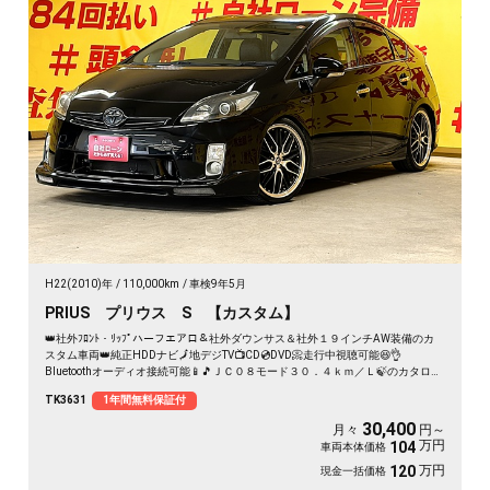
H22(2010)年
110,000km
車検9年5月
PRIUS プリウス S 【カスタム】
👑社外ﾌﾛﾝﾄ・ﾘｯﾌﾟハーフエアロ＆社外ダウンサス＆社外１９インチAW装備のカ
スタム車両👑純正HDDナビ🗾地デジTV📺CD💿DVD📀走行中視聴可能😆👌
Bluetoothオーディオ接続可能📱🎵ＪＣ０８モード３０．４ｋｍ／Ｌ🍃のカタログ
燃費は魅力的です⛽2列目シートは後方へのリクライニングも可能😁畳めば広い荷
TK3631
1年間無料保証付
室となるのでたくさんの荷物を積む事ができます📦夜間時も明るいHIDヘッドラ
イト＆LEDフォグ🔦バックカメラ付きで駐車時も安心👀タイヤ４本新品納車🛞
30,400
月々
円～
万円
104
車両本体価格
万円
120
現金一括価格