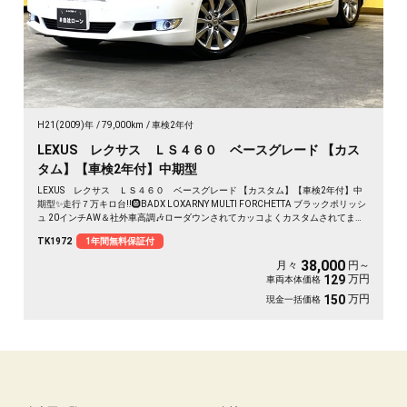
H21(2009)年
79,000km
車検2年付
LEXUS レクサス ＬＳ４６０ ベースグレード 【カス
タム】【車検2年付】中期型
LEXUS レクサス ＬＳ４６０ ベースグレード 【カスタム】【車検2年付】中
期型✨走行７万キロ台‼️🛞BADX LOXARNY MULTI FORCHETTA ブラックポリッシ
ュ 20インチAW＆社外車高調🎶ローダウンされてカッコよくカスタムされてます
😍🌈本革シート💺✨前席パワーシート💫シートヒーター＆クーラー付きですので
TK1972
1年間無料保証付
１年中快適です😄安心のドライブレコーダー装備✨ ステアリングヒーター装備
✨夜間でも明るいLEDヘッドライト💎LEDフォグランプ✨ 駐車時に便利なブレー
38,000
月々
円～
キホールド機能付き💪 🌞純正HDDナビ＆DVD再生可能💎✨
万円
129
車両本体価格
万円
150
現金一括価格