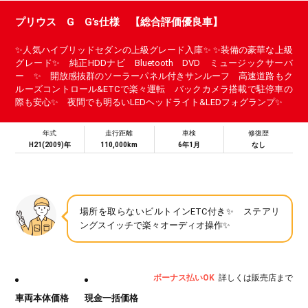
プリウス G G’s仕様 【総合評価優良車】
✨人気ハイブリッドセダンの上級グレード入庫✨ ✨装備の豪華な上級
グレード✨ 純正HDDナビ Bluetooth DVD ミュージックサーバ
ー ✨ 開放感抜群のソーラーパネル付きサンルーフ 高速道路もク
ルーズコントロール&ETCで楽々運転 バックカメラ搭載で駐停車の
際も安心✨ 夜間でも明るいLEDヘッドライト&LEDフォグランプ✨
年式
走行距離
車検
修復歴
H21(2009)年
110,000km
6年1月
なし
場所を取らないビルトインETC付き✨ ステアリ
ングスイッチで楽々オーディオ操作✨
ボーナス払いOK
詳しくは販売店まで
車両本体価格
現金一括価格