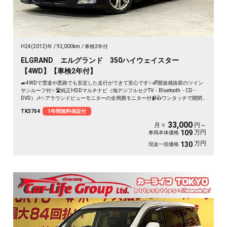
H24(2012)年
92,000km
車検2年付
ELGRAND エルグランド 350ハイウェイスター
【4WD】【車検2年付】
🚙4WDで雪道や悪路でも安定した走行ができて安心です✨🌈開放感抜群のツイン
サンルーフ付✨🛣️純正HDDマルチナビ（地デジフルセグTV・Bluetooth・CD・
DVD）🎶✨アラウンドビューモニターの全周囲モニター付📹👍ワンタッチで開閉
可能な両側電動スライドドアで乗り降りがラクラク👪✨高級感のある黒革ハーフ
TK3704
1年間無料保証付
レザーシート+助手席&二列目オットマン付きキャプテンシートの豪華な7人乗り
モデル😍💡夜間でも明るいHIDヘッドライト&フォグランプ✨納車時に社外16イン
33,000
月々
円～
チAW＆スタッドレスタイヤのお引渡し
万円
109
車両本体価格
万円
130
現金一括価格