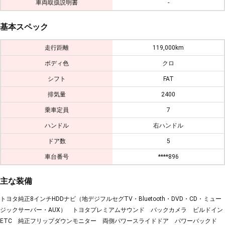
車両取扱説明書
-
基本スペック
走行距離
119,000km
ボディ色
クロ
シフト
FAT
排気量
2400
乗車定員
7
ハンドル
右ハンドル
ドア数
5
車台番号
****896
主な装備
トヨタ純正8インチHDDナビ（地デジフルセグTV・Bluetooth・DVD・CD・ミュー
ジックサーバー・AUX） トヨタプレミアムサウンド バックカメラ ビルドイン
ETC 純正フリップダウンモニター 両側パワースライドドア パワーバックド