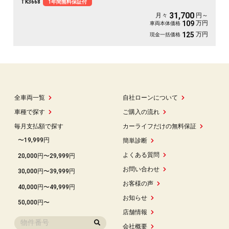
TK3668
1年間無料保証付
👪パワーバックドア装備で女性でも楽々バックドアの開閉可能です⭐夜間でも明
るいHIDヘッドライト&フォグランプ🔦
31,700
月々
円～
万円
109
車両本体価格
万円
125
現金一括価格
全車両一覧
自社ローンについて
車種で探す
ご購入の流れ
毎月支払額で探す
カーライフだけの無料保証
〜19,999円
簡単診断
よくある質問
20,000円〜29,999円
お問い合わせ
30,000円〜39,999円
お客様の声
40,000円〜49,999円
お知らせ
50,000円〜
店舗情報
会社概要