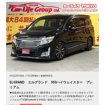
H22(2010)年
112,000km
車検9年8月
ELGRAND エルグランド 350ハイウェイスター プレ
ミアム
👑高級感のある全席革シート&助手席オットマン&2列目オットマン付きキャプテ
ンシート👑TEIN製車高調でローダウン＆社外18インチAW装着🌈純正ナビ🗾地デ
ジフルセグTV📺Bluetooth📱DVD📀✨後席の方も嬉しいフリップダウンモニター付
き📺ワンタッチで開閉可能な両側パワースライドドアなので乗り降りがラクラク