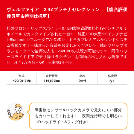
ヴェルファイア 2.4Zプラチナセレクション 【総合評価
優良車＆特別仕様車】
社外フロントリップスポイラー&TEIN製車高調&社外19インチアルミ
ホイールでカスタマイズされた一台✨ 純正HDD大型✨8インチナビ
✨Bluetooth✨フルセグTV✨DVD✨ トヨタプレミアムサウンドシステ
ム搭載です！一味違った音質をお楽しみください✨ 純正フリップダ
ウンモニターで後席の人もTVやDVDの視聴が可能です✨ 両側パワ
ースライドドアで乗り降りラクチン！お荷物の出し入れも簡単です
✨ 月々3万円台～OK ✨車検2年付✨
年式
走行距離
車検
修復歴
H22(2010)年
119,000km
2年付
なし
障害物センサー&バックカメラで見えにくい部分
もカバーしてくれます✨ 夜間走行時でも明るい
HIDヘッドライト&フォグ付き✨