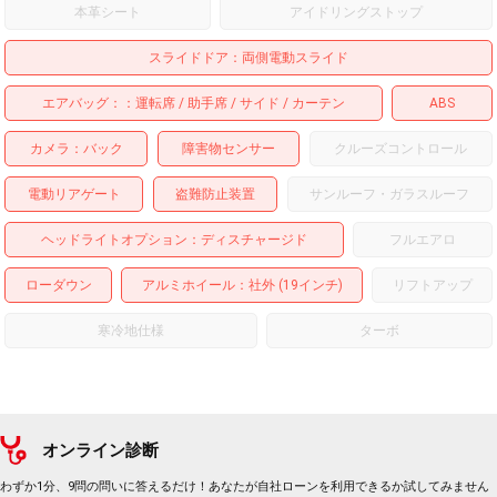
本革シート
アイドリングストップ
スライドドア
両側電動スライド
エアバッグ：
運転席
助手席
サイド
カーテン
ABS
カメラ
バック
障害物センサー
クルーズコントロール
電動リアゲート
盗難防止装置
サンルーフ・ガラスルーフ
ヘッドライトオプション
ディスチャージド
フルエアロ
ローダウン
アルミホイール
：社外 (19インチ)
リフトアップ
寒冷地仕様
ターボ
オンライン診断
わずか1分、9問の問いに答えるだけ！あなたが自社ローンを利用できるか試してみません