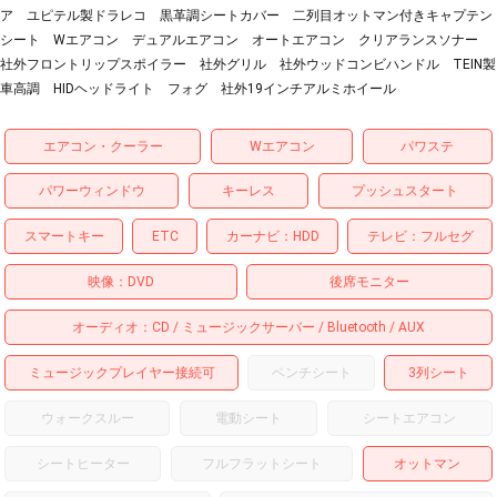
ア ユピテル製ドラレコ 黒革調シートカバー 二列目オットマン付きキャプテン
シート Wエアコン デュアルエアコン オートエアコン クリアランスソナー
社外フロントリップスポイラー 社外グリル 社外ウッドコンビハンドル TEIN製
車高調 HIDヘッドライト フォグ 社外19インチアルミホイール
エアコン・クーラー
Wエアコン
パワステ
パワーウィンドウ
キーレス
プッシュスタート
スマートキー
ETC
カーナビ
HDD
テレビ
フルセグ
映像
DVD
後席モニター
オーディオ
CD
ミュージックサーバー
Bluetooth
AUX
ミュージックプレイヤー接続可
ベンチシート
3列シート
ウォークスルー
電動シート
シートエアコン
シートヒーター
フルフラットシート
オットマン