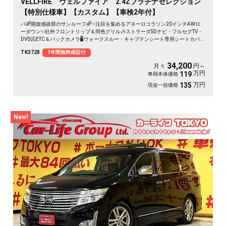
VELLFIRE ヴェルファイア 2.4Zプラチナセレクション
【特別仕様車】【カスタム】【車検2年付】
パ🌈開放感抜群のサンルーフ🌈✨注目を集めるアネーロコラソン20インチAWロ
ーダウン✨社外フロントリップ＆同色グリル🎶ストラーダSDナビ・フルセグTV・
DVD📀ETC＆バックカメラ🖥️ウォークスルー・キャプテンシート専用シートカバー
装着💺オットマンなど高級感溢れる室内😊両側パワースライドドア＆パワーバッ
TK3728
1年間無料保証付
クドアも装備‼️HIDヘッドライト＆LEDフォグランプで夜間も明るく安全走行🌛1
年保証付き
34,200
月々
円～
万円
119
車両本体価格
万円
135
現金一括価格
New!