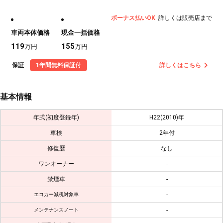
ボーナス払いOK
詳しくは販売店まで
車両本体価格
現金一括価格
119
155
万円
万円
保証
1年間無料保証付
詳しくはこちら
基本情報
年式(初度登録年)
H22(2010)年
車検
2年付
修復歴
なし
ワンオーナー
-
禁煙車
-
-
エコカー減税対象車
-
メンテナンスノート