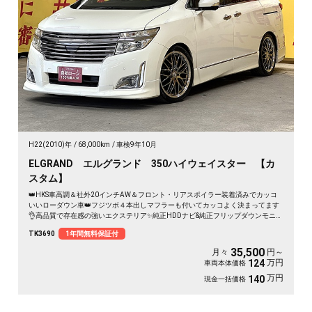
H22(2010)年
68,000km
車検9年10月
ELGRAND エルグランド 350ハイウェイスター 【カ
スタム】
👑HKS車高調＆社外20インチAW＆フロント・リアスポイラー装着済みでカッコ
いいローダウン車👑フジツボ４本出しマフラーも付いてカッコよく決まってます
👌高品質で存在感の強いエクステリア✨純正HDDナビ&純正フリップダウンモニタ
ー＆BOSEサラウンドシステム搭載😆👌バックカメラ付きで駐車時の後方の安全
TK3690
1年間無料保証付
👍ドラレコ装備で万が一の場合も安心🎥ワンタッチオープナー付き両側パワース
ライドドアで乗り降り楽々👨‍👩‍👧‍👦夜間走行時も明るいHIDヘッドライト＆フォ
35,500
月々
円～
グ🔦《1年保証》
万円
124
車両本体価格
万円
140
現金一括価格