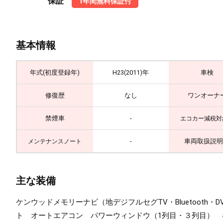
保証
1年間無料保証付
基本情報
年式(初度登録年)
H23(2011)年
車検
修復歴
なし
ワンオーナ
禁煙車
-
エコカー減税対
-
車両取扱説明
メンテナンスノート
主な装備
ケンウッドメモリーナビ（地デジフルセグTV・Bluetooth
ト オートエアコン パワーウィンドウ（1列目・３列目）