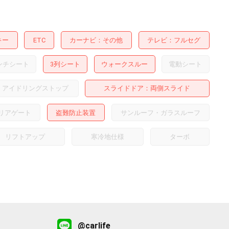
キー
ETC
カーナビ
その他
テレビ
フルセグ
ンチシート
3列シート
ウォークスルー
電動シート
アイドリングストップ
スライドドア
両側スライド
リアゲート
盗難防止装置
サンルーフ・ガラスルーフ
リフトアップ
寒冷地仕様
ターボ
@carlife