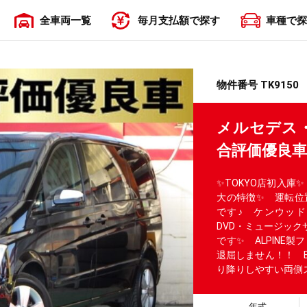
全車両一覧
毎月支払額で探す
車種で探
〜19,999円
20,000円〜29,999円
30,000円〜39,999円
40,000円〜49,999円
50,000円〜
物件番号 TK9150
メルセデス・
合評価優良
✨TOKYO店初入庫
大の特徴✨ 運転位
です♪ ケンウッドメ
DVD・ミュージック
です✨ ALPINE
退屈しません！！ 
り降りしやすい両側
年式