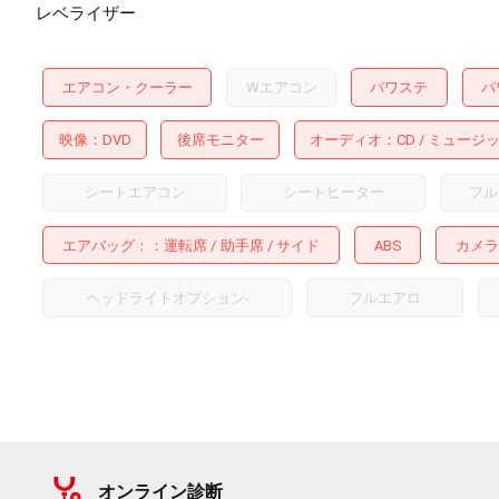
レベライザー
エアコン・クーラー
Wエアコン
パワステ
パ
映像
DVD
後席モニター
オーディオ
CD
ミュージ
シートエアコン
シートヒーター
フル
エアバッグ：
運転席
助手席
サイド
ABS
カメラ
ヘッドライトオプション
-
フルエアロ
オンライン診断