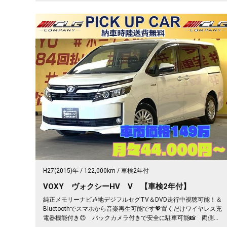
H27(2015)年
122,000km
車検2年付
VOXY ヴォクシーHV V 【車検2年付】
純正メモリーナビ🎶地デジフルセグTV＆DVD走行中視聴可能！＆
Bluetoothでスマホから音楽再生可能です💖置くだけワイヤレス充
電器機能付き😊 バックカメラ付きで安全に駐車可能📸 両側パ