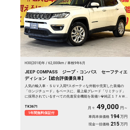
H30(2018)年
62,000km
車検9年6月
JEEP COMPASS ジープ・コンパス セーフティエ
ディション【総合評価優良車】
人気の輸入車・ＳＵＶ入荷‼️スポーティな外観や充実した装備の
「ロンジチュード」をベースに、最上級グレード「リミテッド」
に採用されているすべての先進安全機能を装備✨💎純正１７ＡＷ
＆ブラックペイントルーフで流行りの人気ツートンカラー🌈🔥第4
49,000
TK3671
世代Uconnect 純正ナビ（ラジオ フルセグＴＶ Ｂｌｕｅｔｏｏ
月々
円～
ｔｈ ＡＵＸ ＵＳＢ）📞Ａｐｐｌｅ Ｃａｒ Ｐｌａｙ📱🚙月々４
1年間無料保証付
194
万円
車両本体価格
万円台～ＯＫ
215
万円
現金一括価格