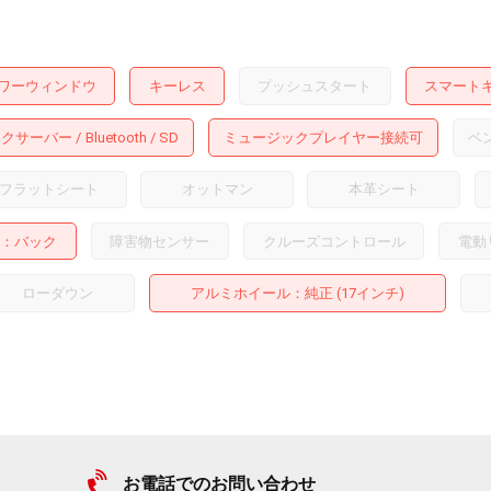
ワーウィンドウ
キーレス
プッシュスタート
スマート
ックサーバー
Bluetooth
SD
ミュージックプレイヤー接続可
ベ
フラットシート
オットマン
本革シート
バック
障害物センサー
クルーズコントロール
電動
ローダウン
アルミホイール
：純正 (17インチ)
お電話でのお問い合わせ