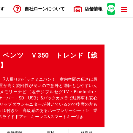
す
自社ローン
について
店舗
情報
ベンツ Ｖ350 トレンド【総
車】
✨ 7人乗りのビックミニバン！ 室内空間の広さは最
置が高く旋回性が良いので意外と運転もしやすいん
モリーナビ（地デジフルセグTV・Bluetooth・
サーバー・SD・USB）&バックカメラで駐停車も安心
製フリップダウンモニターが付いているので後席の方も
ETC付き✨ 高級感のあるハーフレザーシート✨ 乗
スライドドア✨ キーレス&スマートキー付き
走行距離
車検
修復歴