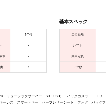
基本スペック
2年付
走行距離
ー
-
シフト
-
乗車定員
象車
書
○
ドア数
・DVD・ミュージックサーバー・SD・USB） バックカメラ ＥＴＣ
 キーレス スマートキー ハーフレザーシート フォグ バック