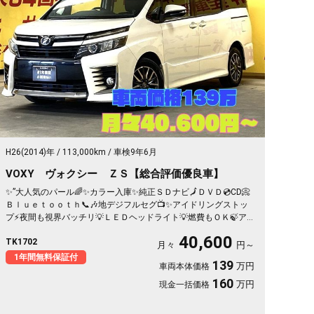
H26(2014)年
113,000km
車検9年6月
VOXY ヴォクシー ＺＳ【総合評価優良車】
✨”大人気のパール🌈✨カラー入庫✨純正ＳＤナビ🗾ＤＶＤ💿CD📀
Ｂｌｕｅｔｏｏｔｈ📞🎶地デジフルセグ📺✨アイドリングストッ
プ⚡夜間も視界バッチリ💡ＬＥＤヘッドライト💡燃費もＯＫ🍃ア
イドリングストップ付🍃乗り降りがらくらく🎵ワンタッチオープ
40,600
TK1702
ナー😁✨左パワースライドドア🍀１台で８人も乗れる魅力的な車
月々
円～
両😍《1年保証》
1年間無料保証付
139
万円
車両本体価格
160
万円
現金一括価格