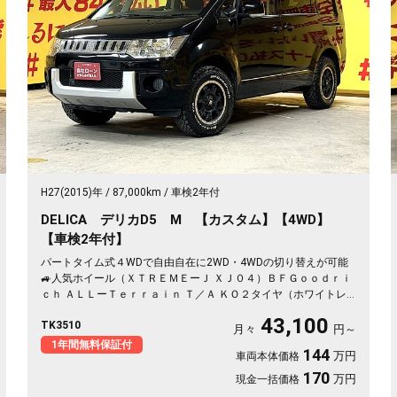
H27(2015)年
87,000km
車検2年付
DELICA デリカD5 M 【カスタム】【4WD】
【車検2年付】
パートタイム式４WDで自由自在に2WD・4WDの切り替えが可能
🚙人気ホイール（ＸＴＲＥＭＥーＪ ＸＪ０４）ＢＦＧｏｏｄｒｉ
ｃｈ ＡＬＬーＴｅｒｒａｉｎ Ｔ／Ａ ＫＯ２タイヤ（ホワイトレ
ター） ２３５／７０Ｒ１６装着済🔥レジャーやキャンプなどア
43,100
TK3510
ウトドアに最適な1台✨大家族にオススメな8人乗り✨イクリプス
月々
円～
SDナビ🗾CD・DVD💿Bluetooth🎶フルセグＴＶ内蔵型📺走行中映
1年間無料保証付
144
万円
車両本体価格
像視聴可能😁ALPINE製フリップダウンモニターで後席の方でも
TVやDVDが楽しめます🎵両側スライドドア＆左側電動スライドド
170
万円
現金一括価格
アで楽々開閉可能📣夜間でも明るいＨＩＤヘッドライト🔥 駐車