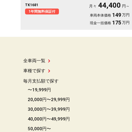
ワースライドドアで乗り降り&荷物の出し入れ等もラクラク✨
44,400
TK1681
LEDヘッドライト&フォグランプで夜間でも明るく照らしてくれま
月々
円～
す🌞 スマートキー&プッシュスタートで楽々エンジンスター
1年間無料保証付
149
万円
車両本体価格
ト！ 車検2年付 《1年保証》
175
万円
現金一括価格
全車両一覧
車種で探す
毎月支払額で探す
〜19,999円
20,000円〜29,999円
30,000円〜39,999円
40,000円〜49,999円
50,000円〜