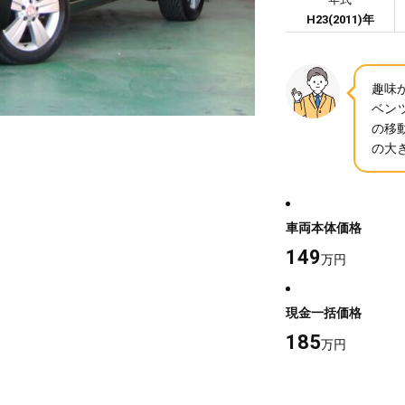
H23(2011)年
趣味
ベン
の移
の大
車両本体価格
149
万円
現金一括価格
185
万円