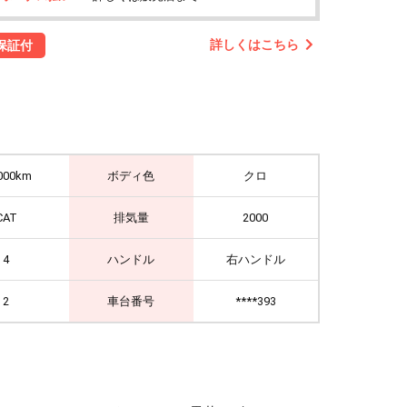
詳しくはこちら
保証付
000km
ボディ色
クロ
CAT
排気量
2000
4
ハンドル
右ハンドル
2
車台番号
****393