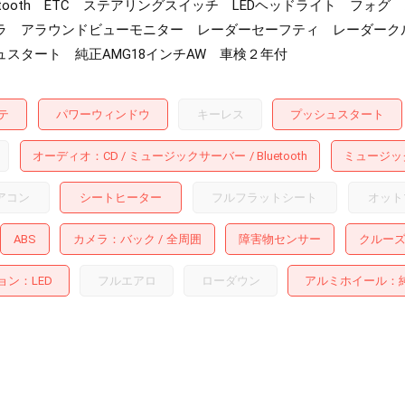
luetooth ETC ステアリングスイッチ LEDヘッドライト 
ラ アラウンドビューモニター レーダーセーフティ レーダーク
スタート 純正AMG18インチAW 車検２年付
テ
パワーウィンドウ
キーレス
プッシュスタート
オーディオ
CD
ミュージックサーバー
Bluetooth
ミュージッ
アコン
シートヒーター
フルフラットシート
オット
ABS
カメラ
バック
全周囲
障害物センサー
クルー
ョン
LED
フルエアロ
ローダウン
アルミホイール
：純