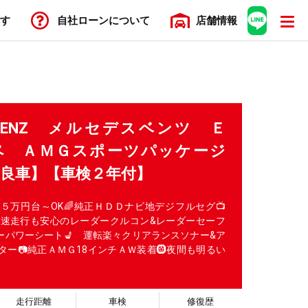
す
自社ローン
について
店舗
情報
ES BENZ メルセデスベンツ Ｅ
ーペ ＡＭＧスポーツパッケージ
優良車】【車検２年付】
５万円台～OK🌈純正ＨＤＤナビ地デジフルセグ📺
接続😲高速走行も安心のレーダークルコン&レーダーセーフ
ーパワーシート💺 運転楽々クリアランスソナー&ア
ー📷純正ＡＭＧ18インチＡＷ装着🛞夜間も明るい

走行距離
車検
修復歴