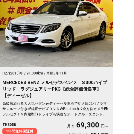
H27(2015)年
91,000km
車検8年11月
MERCEDES BENZ メルセデスベンツ Ｓ300ハイブ
リッド ラグジュアリーPKG【総合評価優良車】
【ディーゼル】
高級感溢れる大人気セダン🚗ディーゼル車両で初入庫😍パノラマ
サンルーフ付き🌈純正ナビ🗾ＤＶＤ💿Bluetooth🎶全方位カメラ📷
フルセグＴＶ内蔵型📺ドライブも快適なオートクルーズコントロ
ール・パドルシフト👑黒革シート＆全席シートヒーター＆前席パ
69,300
TK3058
ワーシート👑他車の追随を許さない高級感溢れるインテリア🎉ア
月々
円～
イドリングストップ機能付🍃ハイブリッドシステム＆ディーゼル
1年間無料保証付