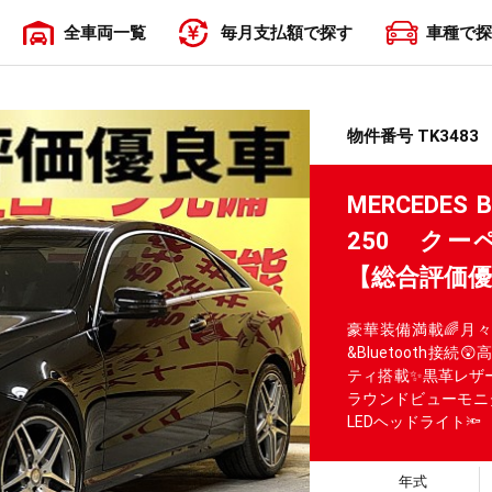
全車両一覧
毎月支払額で探す
車種で探
〜19,999円
20,000円〜29,999円
30,000円〜39,999円
40,000円〜49,999円
50,000円〜
物件番号 TK3483
MERCED
250 ク
【総合評価
豪華装備満載🌈月々
&Bluetooth
ティ搭載✨黒革レザ
ラウンドビューモニタ
LEDヘッドライト
年式