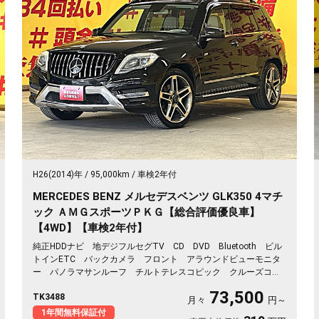
H26(2014)年
95,000km
車検2年付
MERCEDES BENZ メルセデスベンツ GLK350 4マチ
ック ＡＭＧスポーツＰＫＧ【総合評価優良車】
【4WD】【車検2年付】
純正HDDナビ 地デジフルセグTV CD DVD Bluetooth ビル
トインETC バックカメラ フロント アラウンドビューモニタ
ー パノラマサンルーフ チルトテレスコピック クルーズコン
トロール クリアランスソナー 電動パーキングブレーキ 前席
73,500
TK3488
パワーシート 前席シートヒーター 前席メモリーシート パド
月々
円～
ルシフト リア電動サンシェード ステアリングアシスト レー
1年間無料保証付