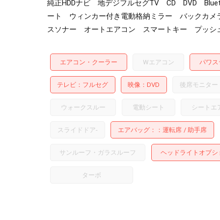
純正HDDナビ 地デジフルセグTV CD DVD B
ート ウィンカー付き電動格納ミラー バックカメ
スソナー オートエアコン スマートキー プッシュ
エアコン・クーラー
Wエアコン
パワス
テレビ
フルセグ
映像
DVD
後席モニター
ウォークスルー
電動シート
シートエ
スライドドア
-
エアバッグ：
運転席
助手席
サンルーフ・ガラスルーフ
ヘッドライトオプシ
ターボ