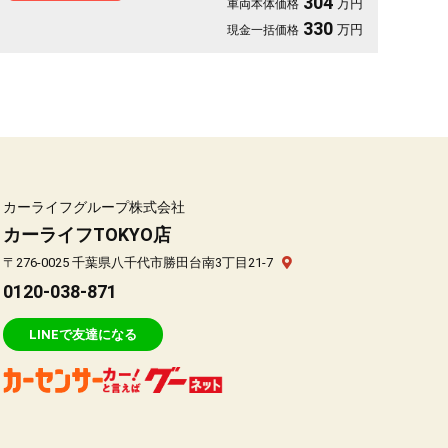
304
万円
車両本体価格
車で驚異の低燃費車両⛽✨LEDヘッドライトで夜間の視認性抜群🔦
月々6万円台からOK👌
330
万円
現金一括価格
カーライフグループ株式会社
カーライフTOKYO店
〒276-0025 千葉県八千代市勝田台南3丁目21-7
0120-038-871
LINEで友達になる