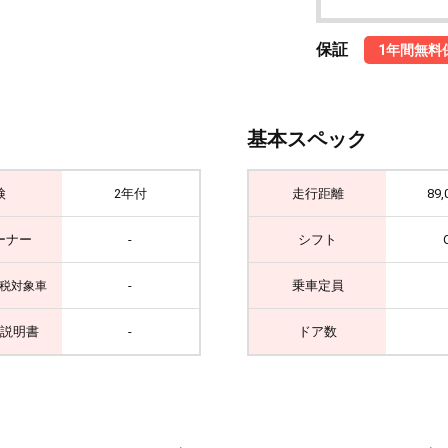
保証
1年間無料
基本スペック
検
2年付
走行距離
89,
ーナー
-
シフト
-
乗車定員
税対象車
説明書
-
ドア数