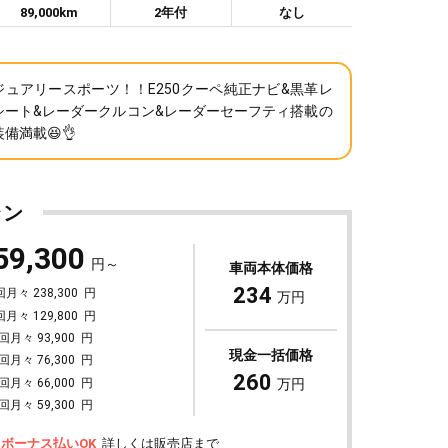
89,000km
2年付
なし
ジュアリースポーツ！！E250クーペ純正ナビ&黒革レ
シート&レーダークルコン&レーダーセーフティ搭載の
備満載😆👌
ラン
59,300
円～
車両本体価格
234
回月々 238,300
円
万円
回月々 129,800
円
回月々 93,900
円
現金一括価格
回月々 76,300
円
260
万円
回月々 66,000
円
回月々 59,300
円
ボーナス払いOK
詳しくは販売店まで