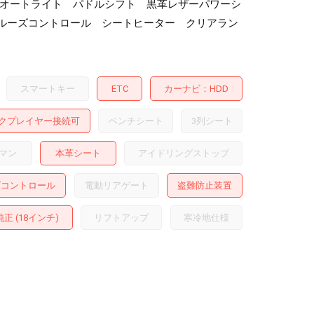
フォグ オートライト パドルシフト 黒革レザーパワーシ
ルーズコントロール シートヒーター クリアラン
スマートキー
ETC
カーナビ
HDD
クプレイヤー接続可
ベンチシート
3列シート
マン
本革シート
アイドリングストップ
ズコントロール
電動リアゲート
盗難防止装置
正 (18インチ)
リフトアップ
寒冷地仕様