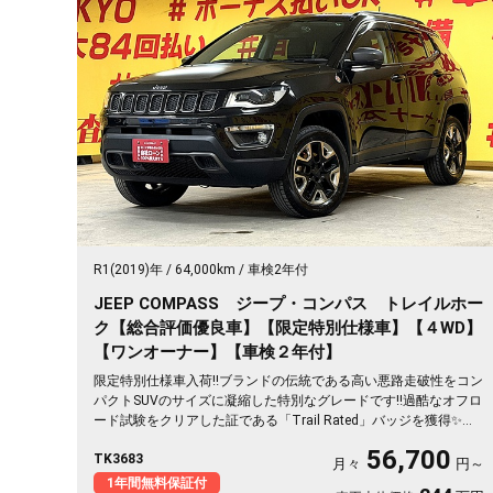
R1(2019)年
64,000km
車検2年付
JEEP COMPASS ジープ・コンパス トレイルホー
ク【総合評価優良車】【限定特別仕様車】【４WD】
【ワンオーナー】【車検２年付】
限定特別仕様車入荷‼️ブランドの伝統である高い悪路走破性をコン
パクトSUVのサイズに凝縮した特別なグレードです‼️過酷なオフロ
ード試験をクリアした証である「Trail Rated」バッジを獲得✨専
用の足回りやローギアを備えた4WDシステムを搭載🔥💎純正17Ａ
56,700
TK3683
Ｗ＆自動ブレーキ＆安全装備が充実です😍🔥第4世代Uconnect 純
月々
円～
正ナビ（ラジオ フルセグＴＶ Bluetooth AUX USB）📞
1年間無料保証付