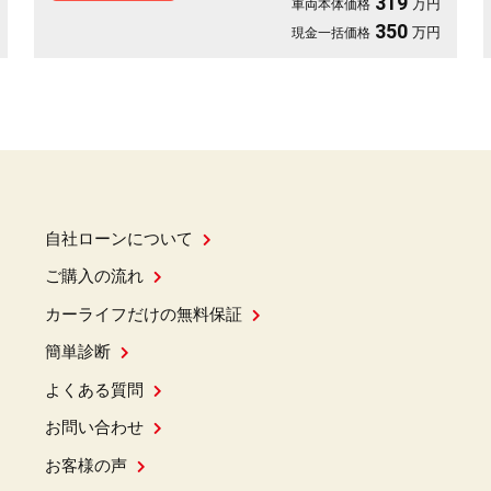
319
万円
車両本体価格
ンキープアシスト ウィンカー付き電動格納ミラー 純正エアサ
ス ステアリングスイッチ オートライト LEDヘッドライト
350
万円
現金一括価格
オートエアコン デュアルエアコン 純正１９インチAW ル
ーフレール
自社ローンについて
ご購入の流れ
カーライフだけの無料保証
簡単診断
よくある質問
お問い合わせ
お客様の声