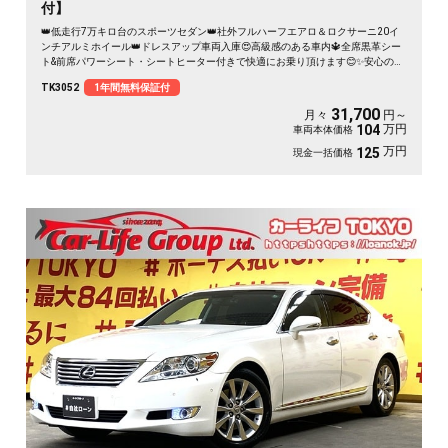
付】
👑低走行7万キロ台のスポーツセダン👑社外フルハーフエアロ＆ロクサーニ20イ
ンチアルミホイール👑ドレスアップ車両入庫😍高級感のある車内🔱全席黒革シー
ト&前席パワーシート・シートヒーター付きで快適にお乗り頂けます😊✨安心のド
ライブレコーダー＆狭い道や駐車時に安心なサイド&バックカメラ付き📹✨夜間で
TK3052
1年間無料保証付
も明るいHIDヘッドライト&フォグランプ付き🔦
31,700
月々
円～
万円
104
車両本体価格
万円
125
現金一括価格