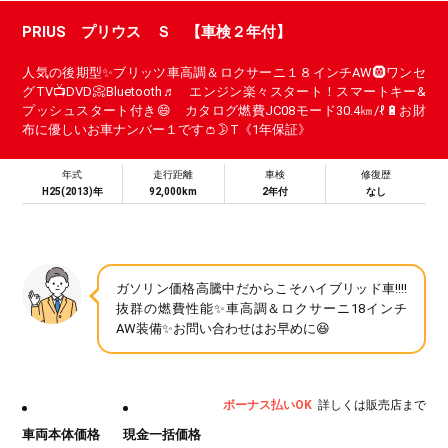
PRIUS プリウス Ｓ 【車検２年付】
人気の後期型✨ブリッツ車高調＆ロクサーニ１８インチAW🛞ワンセ
グTV📺DVD📀Bluetooth♬ エンジン楽々スタート！スマートキー&
プッシュスタート付き😄 カタログ燃費JC08モード30.4㎞/ℓ🔋お財
布に優しいお車ナンバー１です👛🌛T《1年保証》
年式
走行距離
車検
修復歴
H25(2013)年
92,000km
2年付
なし
ガソリン価格高騰中だからこそハイブリッド車!!!!
抜群の燃費性能✨車高調＆ロクサーニ18インチ
AW装備✨お問い合わせはお早めに😆
ボーナス払いOK
詳しくは販売店まで
車両本体価格
現金一括価格