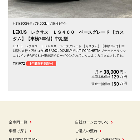
H21(2009)年
79,000km
車検2年付
LEXUS レクサス ＬＳ４６０ ベースグレード 【カス
タム】【車検2年付】中期型
LEXUS レクサス ＬＳ４６０ ベースグレード 【カスタム】【車検2年付】中
期型✨走行７万キロ台‼️🛞BADX LOXARNY MULTI FORCHETTA ブラックポリッシ
ュ 20インチAW＆社外車高調🎶ローダウンされてカッコよくカスタムされてます
😍🌈本革シート💺✨前席パワーシート💫シートヒーター＆クーラー付きですので
TK1972
1年間無料保証付
１年中快適です😄安心のドライブレコーダー装備✨ ステアリングヒーター装備
✨夜間でも明るいLEDヘッドライト💎LEDフォグランプ✨ 駐車時に便利なブレー
38,000
月々
円～
キホールド機能付き💪 🌞純正HDDナビ＆DVD再生可能💎✨
万円
129
車両本体価格
万円
150
現金一括価格
全車両一覧
自社ローンについて
車種で探す
ご購入の流れ
毎月支払額で探す
カーライフだけの無料保証