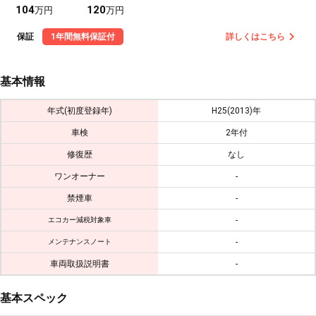
104
120
万円
万円
保証
1年間無料保証付
詳しくはこちら
基本情報
年式(初度登録年)
H25(2013)年
車検
2年付
修復歴
なし
ワンオーナー
-
禁煙車
-
-
エコカー減税対象車
-
メンテナンスノート
車両取扱説明書
-
基本スペック