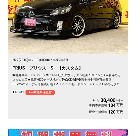
H22(2010)年
110,000km
車検9年5月
PRIUS プリウス S 【カスタム】
👑社外ﾌﾛﾝﾄ・ﾘｯﾌﾟハーフエアロ＆社外ダウンサス＆社外１９インチAW装備のカ
スタム車両👑純正HDDナビ🗾地デジTV📺CD💿DVD📀走行中視聴可能😆👌
Bluetoothオーディオ接続可能📱🎵ＪＣ０８モード３０．４ｋｍ／Ｌ🍃のカタログ
燃費は魅力的です⛽2列目シートは後方へのリクライニングも可能😁畳めば広い荷
TK3631
1年間無料保証付
室となるのでたくさんの荷物を積む事ができます📦夜間時も明るいHIDヘッドラ
イト＆LEDフォグ🔦バックカメラ付きで駐車時も安心👀タイヤ４本新品納車🛞
30,400
月々
円～
万円
104
車両本体価格
万円
120
現金一括価格