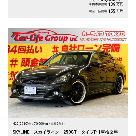
万円
139
車両本体価格
万円
155
現金一括価格
H22(2010)年
70,000km
車検2年付
SKYLINE スカイライン 250GT タイプP【車検２年