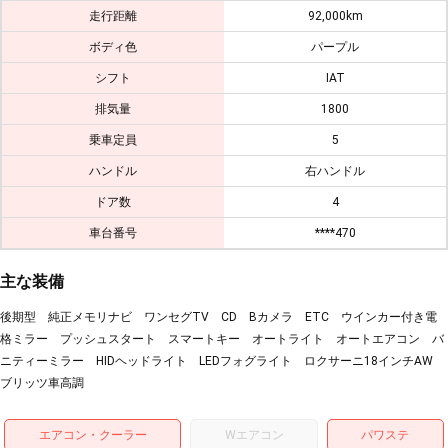
走行距離
92,000km
ボディ色
パープル
シフト
IAT
排気量
1800
乗車定員
5
ハンドル
右ハンドル
ドア数
4
車台番号
****470
主な装備
後期型 純正メモリナビ ワンセグTV CD Bカメラ ETC ウインカー付き電
格ミラー プッシュスタート スマートキー オートライト オートエアコン バ
ニティーミラー HIDヘッドライト LEDフォグライト ロクサーニ18インチAW
ブリッツ車高調
エアコン・クーラー
Wエアコン
パワステ