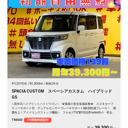
R1(2019)年
83,000km
車検2年付
SPACIA CUSTOM スペーシアカスタム ハイブリッド
GS
✨高年式ハイブリットハイトワゴン✨ 💎最新の安全装備多数💎 スズキセーフ
ティーサポート😊 デュアルセンサーブレーキサポート&衝突軽減ブレーキ！ 燃
費向上！アイドリングストップ機能✨ フルセグTV📺DVD📀Bluetooth🎶 明るく
見やすいLEDヘッドライト👀 両側スライドドア搭載🚪乗り降りや荷物の出し入
TK0603
1年間無料保証付
れラクラクです👪月々３万円台～✨
39,300
月々
円～