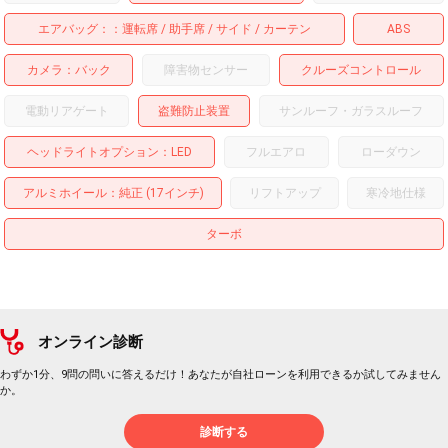
エアバッグ：
運転席
助手席
サイド
カーテン
ABS
カメラ
バック
障害物センサー
クルーズコントロール
電動リアゲート
盗難防止装置
サンルーフ・ガラスルーフ
ヘッドライトオプション
LED
フルエアロ
ローダウン
アルミホイール
：純正 (17インチ)
リフトアップ
寒冷地仕様
ターボ
オンライン診断
わずか1分、9問の問いに答えるだけ！あなたが自社ローンを利用できるか試してみません
か。
診断する