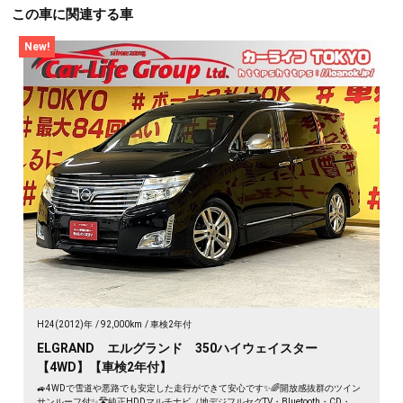
この車に関連する車
New!
H24(2012)年
92,000km
車検2年付
ELGRAND エルグランド 350ハイウェイスター
【4WD】【車検2年付】
🚙4WDで雪道や悪路でも安定した走行ができて安心です✨🌈開放感抜群のツイン
サンルーフ付✨🛣️純正HDDマルチナビ（地デジフルセグTV・Bluetooth・CD・