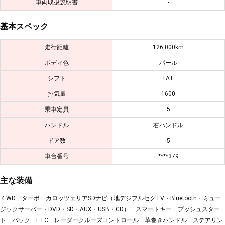
車両取扱説明書
-
基本スペック
走行距離
126,000km
ボディ色
パール
シフト
FAT
排気量
1600
乗車定員
5
ハンドル
右ハンドル
ドア数
5
車台番号
****379
主な装備
４WD ターボ カロッツェリアSDナビ（地デジフルセグTV・Bluetooth・ミュー
ジックサーバー・DVD・SD・AUX・USB・CD） スマートキー プッシュスター
ト バック ETC レーダークルーズコントロール 革巻きハンドル ステアリン