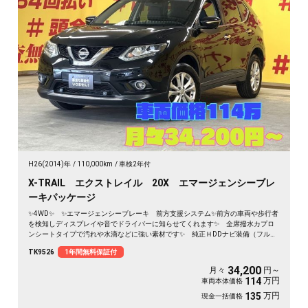
H26(2014)年
110,000km
車検2年付
X-TRAIL エクストレイル 20X エマージェンシーブレ
ーキパッケージ
✨4WD✨ ✨エマージェンシーブレーキ 前方支援システム✨前方の車両や歩行者
を検知しディスプレイや音でドライバーに知らせてくれます✨ 全席撥水カプロ
ンシートタイプで汚れや水滴などに強い素材です✨ 純正ＨDDナビ装備（フルセ
グTV＆DVD視聴可能です！Bluetoothオーディオでスマホからミュージックも流せ
TK9526
1年間無料保証付
ます！） 豪華な安全装備多数✨エマージェンシーブレーキやバック&サイドカメ
ラ&アラウンドビューモニター&クリアランスソナーつきで安心ドライブが楽しめ
34,200
月々
円～
ます✨ アイドリングストップで燃費向上✨
万円
114
車両本体価格
万円
135
現金一括価格