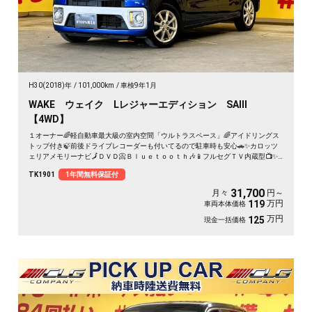
H30(2018)年
101,000km
車検9年1月
WAKE ウェイク Lレジャーエディション SAⅢ
【4WD】
１オーナー🌈軽自動車最大級の室内空間「ウルトラスペース」🌈アイドリングス
トップ付き🍃前後ドライブレコーダーも付いてるので駐車時も安心🚗✨カロッツ
ェリアメモリーナビ🗾ＤＶＤ📀Ｂｌｕｅｔｏｏｔｈ🎶📱フルセグＴＶ内蔵型📺✨
追突軽減ブレーキ&横滑り防止機能搭載のスマートアシストⅢ機能装備🚗✨乗り降
TK1901
1年間無料保証付
りラクラクの両側パワースライドドア🤱✨運転席シートヒーター付き💺プッシュ
スタート&スマートキー🔑 タイヤ4本新品装着🎉
31,700
月々
円～
万円
119
車両本体価格
万円
125
現金一括価格