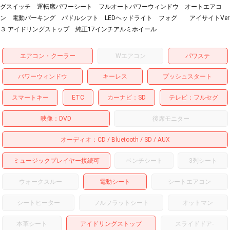
グスイッチ 運転席パワーシート フルオートパワーウィンドウ オートエアコ
ン 電動パーキング パドルシフト LEDヘッドライト フォグ アイサイトVer
３ アイドリングストップ 純正17インチアルミホイール
エアコン・クーラー
Wエアコン
パワステ
パワーウィンドウ
キーレス
プッシュスタート
スマートキー
ETC
カーナビ
SD
テレビ
フルセグ
映像
DVD
後席モニター
オーディオ
CD
Bluetooth
SD
AUX
ミュージックプレイヤー接続可
ベンチシート
3列シート
ウォークスルー
電動シート
シートエアコン
シートヒーター
フルフラットシート
オットマン
本革シート
アイドリングストップ
スライドドア
-