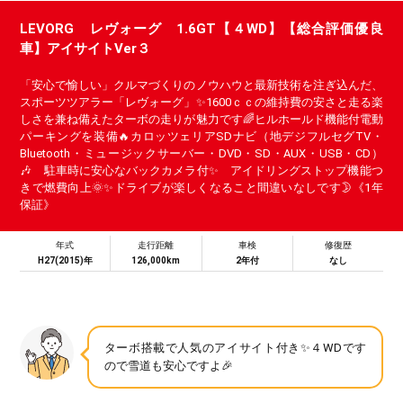
LEVORG レヴォーグ 1.6GT【４WD】【総合評価優良
車】アイサイトVer３
「安心で愉しい」クルマづくりのノウハウと最新技術を注ぎ込んだ、
スポーツツアラー「レヴォーグ」✨1600ｃｃの維持費の安さと走る楽
しさを兼ね備えたターボの走りが魅力です🌈ヒルホールド機能付電動
パーキングを装備🔥カロッツェリアSDナビ（地デジフルセグTV・
Bluetooth・ミュージックサーバー・DVD・SD・AUX・USB・CD）
🎶 駐車時に安心なバックカメラ付✨ アイドリングストップ機能つ
きで燃費向上🌞✨ドライブが楽しくなること間違いなしです🌛《1年
保証》
年式
走行距離
車検
修復歴
H27(2015)年
126,000km
2年付
なし
ターボ搭載で人気のアイサイト付き✨４WDです
ので雪道も安心ですよ🎉