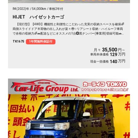
R4(2022)年
54,000km
車検2年付
HIJET ハイゼットカーゴ
【現行型】【4WD】機能性と利便性にこだわった充実の収納スペースを確保🌈
両側スライドドア🚪荷物の出し入れが楽々😎✨リアシート収納・ハイルーフ車両
で余裕の収納力🌈🚗配送などにオススメの1台🛞黒ナンバー(事業用)登録可能🚗✨
納車時新品タイヤ装着🌈
TK1675
1年間無料保証付
35,500
月々
円～
万円
129
車両本体価格
万円
140
現金一括価格