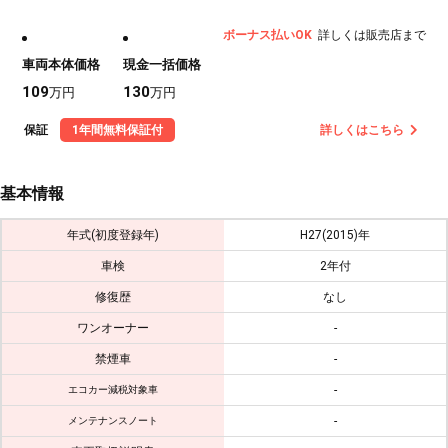
ボーナス払いOK
詳しくは販売店まで
車両本体価格
現金一括価格
109
130
万円
万円
保証
1年間無料保証付
詳しくはこちら
基本情報
年式(初度登録年)
H27(2015)年
車検
2年付
修復歴
なし
ワンオーナー
-
禁煙車
-
-
エコカー減税対象車
-
メンテナンスノート