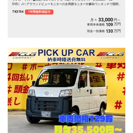
DVD）🎶✨アラウンドビューモニターの全周囲モニター付📹👍ワンタッチで開閉
可能な両側電動スライドドアで乗り降りがラクラク👪✨高級感のある黒革ハーフ
TK3704
1年間無料保証付
レザーシート+助手席&二列目オットマン付きキャプテンシートの豪華な7人乗り
モデル😍💡夜間でも明るいHIDヘッドライト&フォグランプ✨納車時に社外16イン
33,000
月々
円～
チAW＆スタッドレスタイヤのお引渡し
万円
109
車両本体価格
万円
130
現金一括価格