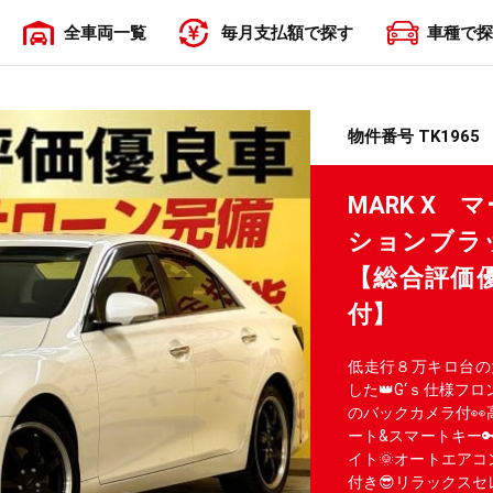
全車両一覧
毎月支払額で探す
車種で探
〜19,999円
20,000円〜29,999円
30,000円〜39,999円
40,000円〜49,999円
50,000円〜
物件番号 TK1965
MARK X 
ションブラ
【総合評価
付】
低走行８万キロ台の
した👑G‘ｓ仕様フ
のバックカメラ付👀
ート&スマートキー
イト🌞オートエア
付き😎リラックスセ