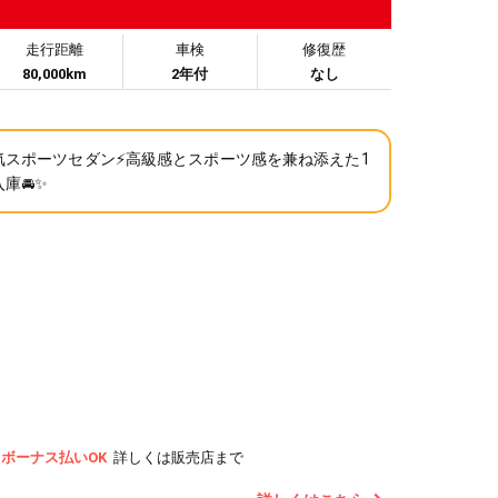
走行距離
車検
修復歴
80,000km
2年付
なし
気スポーツセダン⚡高級感とスポーツ感を兼ね添えた1
庫🚘✨
ボーナス払いOK
詳しくは販売店まで