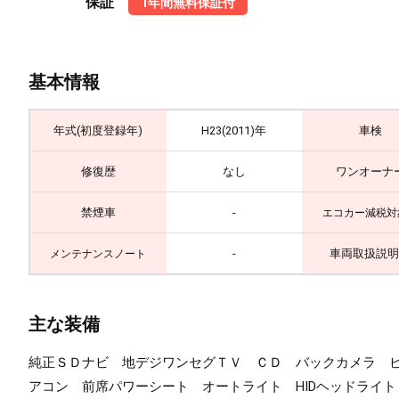
保証
1年間無料保証付
基本情報
年式(初度登録年)
H23(2011)年
車検
修復歴
なし
ワンオーナ
禁煙車
-
エコカー減税対
-
車両取扱説明
メンテナンスノート
主な装備
純正ＳＤナビ 地デジワンセグＴＶ ＣＤ バックカメラ ビ
アコン 前席パワーシート オートライト HIDヘッドライ