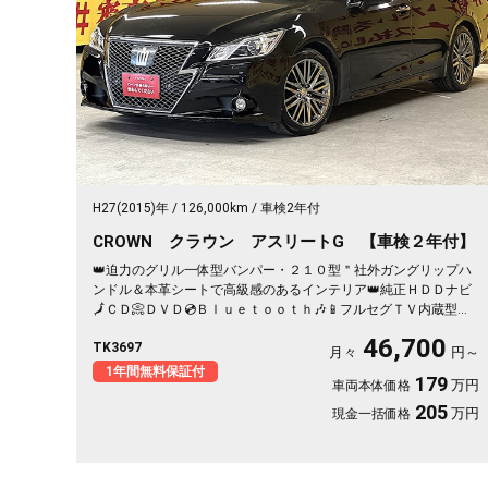
H27(2015)年
126,000km
車検2年付
CROWN クラウン アスリートG 【車検２年付】
👑迫力のグリル一体型バンパー・２１０型＂社外ガングリップハ
ンドル＆本革シートで高級感のあるインテリア👑純正ＨＤＤナビ
🗾ＣＤ📀ＤＶＤ💿Ｂｌｕｅｔｏｏｔｈ🎶📱フルセグＴＶ内蔵型📺
走行中映像視聴可能👀トヨタマルチオペレーションタッチ👆エア
46,700
TK3697
コンシステム🌀前席パワーシート＆シートヒーター＆ベンチレー
月々
円～
ション装備で夏も冬も快適に過ごせます🤩安心安全の前後ドライ
1年間無料保証付
179
万円
車両本体価格
ブレコーダー装備🎥高速使用時も快適クルーズコントロール&ビル
ドインETC装備付き🛣️夜間でも明るいHIDヘッドライト＆フォグ
205
万円
現金一括価格
🔦