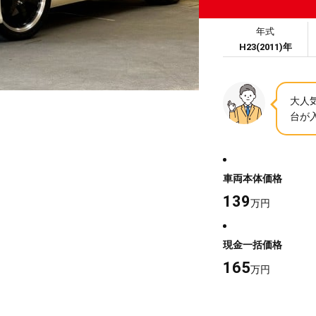
年式
H23(2011)年
大人
台が入
車両本体価格
139
万円
現金一括価格
165
万円