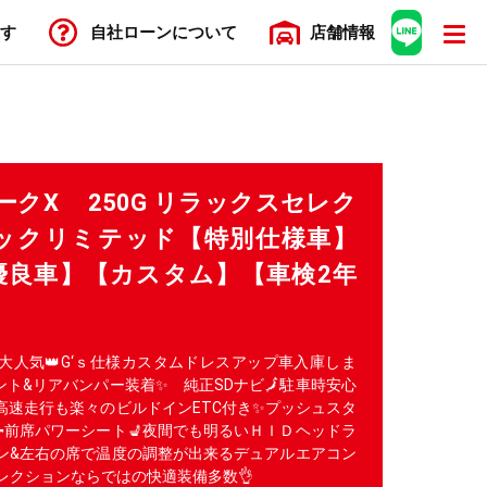
す
自社ローン
について
店舗
情報
マークX 250G リラックスセレク
ックリミテッド【特別仕様車】
優良車】【カスタム】【車検2年
大人気👑G‘ｓ仕様カスタムドレスアップ車入庫しま
ロント&リアバンパー装着✨ 純正SDナビ🗾駐車時安心
高速走行も楽々のビルドインETC付き✨プッシュスタ
前席パワーシート💺夜間でも明るいＨＩＤヘッドラ
コン&左右の席で温度の調整が出来るデュアルエアコン
レクションならではの快適装備多数👌