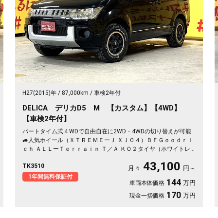
H27(2015)年
87,000km
車検2年付
DELICA デリカD5 M 【カスタム】【4WD】
【車検2年付】
パートタイム式４WDで自由自在に2WD・4WDの切り替えが可能
🚙人気ホイール（ＸＴＲＥＭＥーＪ ＸＪ０４）ＢＦＧｏｏｄｒｉ
ｃｈ ＡＬＬーＴｅｒｒａｉｎ Ｔ／Ａ ＫＯ２タイヤ（ホワイトレ
ター） ２３５／７０Ｒ１６装着済🔥レジャーやキャンプなどア
43,100
TK3510
ウトドアに最適な1台✨大家族にオススメな8人乗り✨イクリプス
月々
円～
SDナビ🗾CD・DVD💿Bluetooth🎶フルセグＴＶ内蔵型📺走行中映
1年間無料保証付
144
万円
車両本体価格
像視聴可能😁ALPINE製フリップダウンモニターで後席の方でも
TVやDVDが楽しめます🎵両側スライドドア＆左側電動スライドド
170
万円
現金一括価格
アで楽々開閉可能📣夜間でも明るいＨＩＤヘッドライト🔥 駐車
時に安心なバックカメラ付きです✨