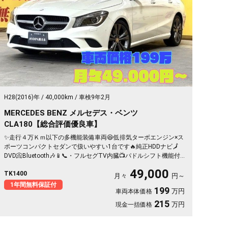
H28(2016)年
40,000km
車検9年2月
MERCEDES BENZ メルセデス・ベンツ
CLA180【総合評価優良車】
✨走行４万Ｋｍ以下の多機能装備車両😆低排気ターボエンジン×ス
ポーツコンパクトセダンで扱いやすい1台です🔥純正HDDナビ🗾
DVD📀Bluetooth🎶📱📞・フルセグTV内臓📺パドルシフト機能付
きで機敏なスポーツマチック機能も味わえます🏎HIDヘッドライ
49,000
TK1400
トで夜間の視認性も抜群です👀流線型のＣＬＡボディが抜群の安
月々
円～
定性を提供いたします🚗月々4万円台～✨
1年間無料保証付
199
万円
車両本体価格
215
万円
現金一括価格