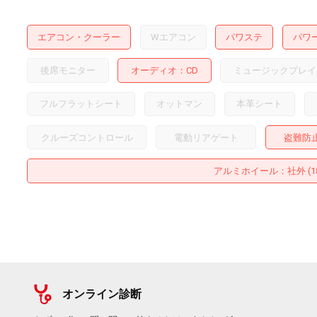
エアコン・クーラー
Wエアコン
パワステ
パワ
後席モニター
オーディオ
CD
ミュージックプレイ
フルフラットシート
オットマン
本革シート
クルーズコントロール
電動リアゲート
盗難防
アルミホイール
：社外 (
オンライン診断