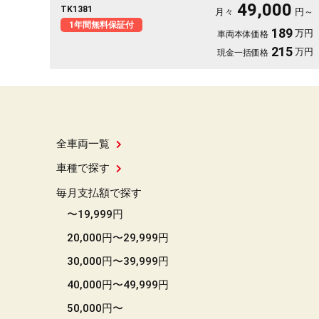
49,000
TK1381
ます🔥 LEDヘッドライトで夜間の視認性抜群🔦トランクとても
月々
円～
広いです🚗普段使いもしやすくGOODですね♪ おススメの安全装
1年間無料保証付
189
万円
車両本体価格
備「ディストロニックプラス」搭載😆ハーフレザーシート🌈 🎉
車検2年付🎉 🌜T🌛《1年保証付》
215
万円
現金一括価格
全車両一覧
車種で探す
毎月支払額で探す
〜19,999円
20,000円〜29,999円
30,000円〜39,999円
40,000円〜49,999円
50,000円〜