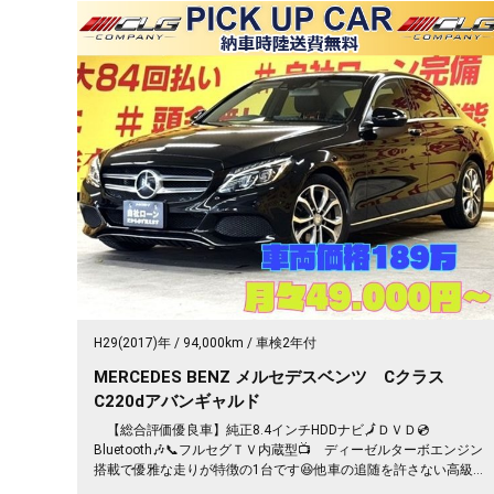
H29(2017)年
94,000km
車検2年付
MERCEDES BENZ メルセデスベンツ Cクラス
C220dアバンギャルド
【総合評価優良車】純正8.4インチHDDナビ🗾ＤＶＤ💿
Bluetooth🎶📞フルセグＴＶ内蔵型📺 ディーゼルターボエンジン
搭載で優雅な走りが特徴の1台です😆他車の追随を許さない高級
感あふれるインテリアは必見ですので是非チェックをお願い致し