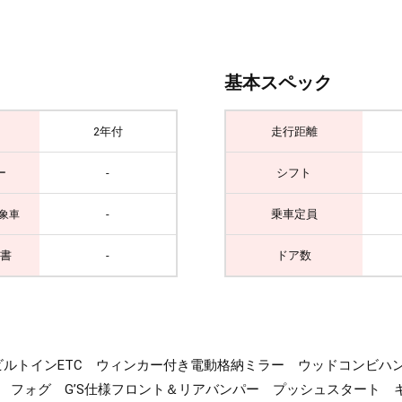
基本スペック
2年付
走行距離
ー
-
シフト
-
乗車定員
象車
書
-
ドア数
ルトインETC ウィンカー付き電動格納ミラー ウッドコンビハ
ト フォグ G’S仕様フロント＆リアバンパー プッシュスタート