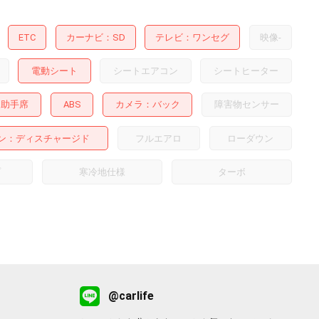
ETC
カーナビ
SD
テレビ
ワンセグ
映像
-
電動シート
シートエアコン
シートヒーター
助手席
ABS
カメラ
バック
障害物センサー
ン
ディスチャージド
フルエアロ
ローダウン
プ
寒冷地仕様
ターボ
@carlife