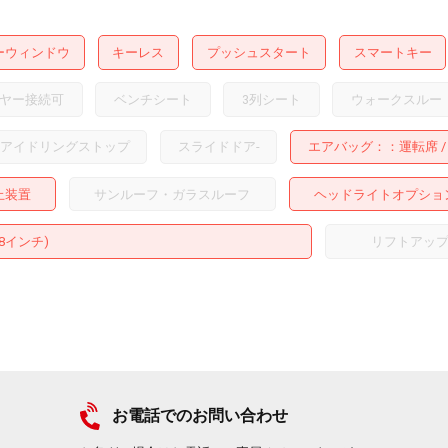
ーウィンドウ
キーレス
プッシュスタート
スマートキー
ヤー接続可
ベンチシート
3列シート
ウォークスルー
アイドリングストップ
スライドドア
-
エアバッグ：
運転席
止装置
サンルーフ・ガラスルーフ
ヘッドライトオプショ
18インチ)
リフトアッ
お電話でのお問い合わせ