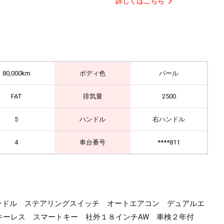
詳しくはこちら
80,000km
ボディ色
パール
FAT
排気量
2500
5
ハンドル
右ハンドル
4
車台番号
****811
ンドル ステアリングスイッチ オートエアコン デュアルエ
 キーレス スマートキー 社外１８インチAW 車検２年付