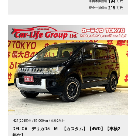
万円
194
車両本体価格
万円
215
現金一括価格
H27(2015)年
87,000km
車検2年付
DELICA デリカD5 M 【カスタム】【4WD】【車検2
年付】