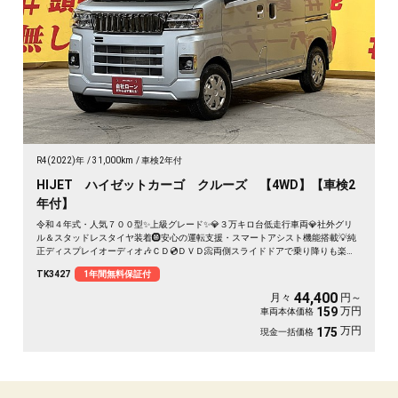
R4(2022)年
31,000km
車検2年付
HIJET ハイゼットカーゴ クルーズ 【4WD】【車検2
年付】
令和４年式・人気７００型✨上級グレード✨💎３万キロ台低走行車両💎社外グリ
ル＆スタッドレスタイヤ装着🛞安心の運転支援・スマートアシスト機能搭載💡純
正ディスプレイオーディオ🎶ＣＤ💿ＤＶＤ📀両側スライドドアで乗り降りも楽々
😎大きな荷物も乗せられて日常でもお仕事でも便利な1台🚗抜群の収納スペー
TK3427
1年間無料保証付
ス・オーバーヘッドコンソール付😊プッシュスタート＆スマートキータイプ👆ア
イドリングストップ付きで燃費性能も抜群😍🍃カタログ燃費・ＪＣ０８モード２
44,400
月々
円～
０．５ｋｍ🍃夜間走行も明るいLEDヘッドライト＆LEDフォグ🔦
万円
159
車両本体価格
万円
175
現金一括価格