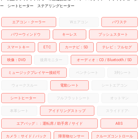
ー シートヒーター ステアリングヒーター
エアコン・クーラー
Wエアコン
パワステ
パワーウィンドウ
キーレス
プッシュスタート
スマートキー
ETC
カーナビ
SD
テレビ
フルセグ
映像
DVD
後席モニター
オーディオ
CD
Bluetooth
SD
ミュージックプレイヤー接続可
ベンチシート
3列シート
ウォークスルー
電動シート
シートエアコン
シートヒーター
フルフラットシート
オットマン
本革シート
アイドリングストップ
スライドドア
-
エアバッグ：
運転席
助手席
サイド
ABS
カメラ
サイド
バック
障害物センサー
クルーズコントロール