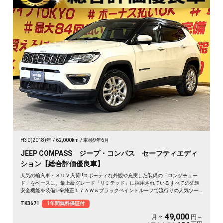
H30(2018)年
62,000km
車検9年6月
JEEP COMPASS ジープ・コンパス セーフティエディ
ション【総合評価優良車】
人気の輸入車・ＳＵＶ入荷‼️スポーティな外観や充実した装備の「ロンジチュー
ド」をベースに、最上級グレード「リミテッド」に採用されているすべての先進
安全機能を装備✨💎純正１７ＡＷ＆ブラックペイントルーフで流行りの人気ツー
トンカラー🌈🔥第4世代Uconnect 純正ナビ（ラジオ フルセグＴＶ Ｂｌｕｅｔ
TK3671
1年間無料保証付
ｏｏｔｈ ＡＵＸ ＵＳＢ）📞Ａｐｐｌｅ Ｃａｒ Ｐｌａｙ📱🚙月々４万円台～Ｏ
Ｋ
49,000
月々
円～