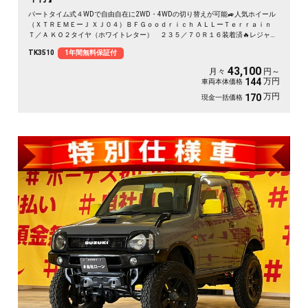
パートタイム式４WDで自由自在に2WD・4WDの切り替えが可能🚙人気ホイール
（ＸＴＲＥＭＥーＪ ＸＪ０４）ＢＦＧｏｏｄｒｉｃｈ ＡＬＬーＴｅｒｒａｉｎ
Ｔ／Ａ ＫＯ２タイヤ（ホワイトレター） ２３５／７０Ｒ１６装着済🔥レジャー
やキャンプなどアウトドアに最適な1台✨大家族にオススメな8人乗り✨イクリプ
TK3510
1年間無料保証付
スSDナビ🗾CD・DVD💿Bluetooth🎶フルセグＴＶ内蔵型📺走行中映像視聴可能😁
ALPINE製フリップダウンモニターで後席の方でもTVやDVDが楽しめます🎵両側
43,100
月々
円～
スライドドア＆左側電動スライドドアで楽々開閉可能📣夜間でも明るいＨＩＤヘ
万円
144
車両本体価格
ッドライト🔥 駐車時に安心なバックカメラ付きです✨
万円
170
現金一括価格