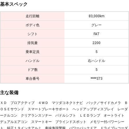
基本スペック
走行距離
83,000km
ボディ色
グレー
シフト
FAT
排気量
2200
乗車定員
5
ハンドル
右ハンドル
ドア数
5
車台番号
****373
主な装備
ＸＤ プロアクティブ ４ＷＤ マツダコネクトナビ バック／サイドカメラ Ｂ
ＯＳＥサウンド スマートブレーキサポート ヘッドアップディスプレイ レーダ
ークルコン クリアランスソナー パドルシフト ＬＥＤランプ オートライト
デュアルエアコン スマートキー ブラインドスポット メモリー付パワーシー
ト 純正１９インチアルミ 車線逸脱警報 パワーバックドア ドライブレコーダ