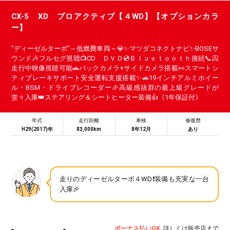
CX-5 XD プロアクティブ【４WD】【オプションカラ
ー】
”ディーゼルターボ”～低燃費車両～💎✨マツダコネクトナビ✨BOSEサ
ウンド🎶フルセグ視聴📺CD ＤＶＤ💿Ｂｌｕｅｔｏｏｔｈ接続📞📀
走行中映像視聴可能🚗バックカメラ+サイドカメラ搭載👀スマートシ
ティブレーキサポート安全運転支援搭載✨🚗19インチアルミホイー
ル・BSM・ドライブレコーダー🎉高級感抜群の最上級グレードが
堂々入庫👑ステアリング＆シートヒーター装備👍《1年保証付》
年式
走行距離
車検
修復歴
H29(2017)年
83,000km
8年12月
あり
走りのディーゼルターボ４WD❗装備も充実な一台
入庫🎉
ボーナス払いOK
詳しくは販売店まで