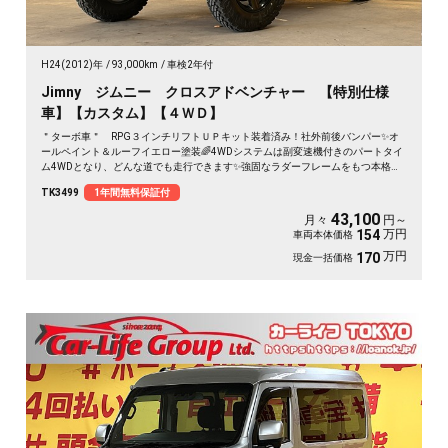
H24(2012)年
93,000km
車検2年付
Jimny ジムニー クロスアドベンチャー 【特別仕様
車】【カスタム】【４ＷＤ】
＂ターボ車＂ RPG３インチリフトＵＰキット装着済み！社外前後バンパー✨オ
ールペイント＆ルーフイエロー塗装🌈4WDシステムは副変速機付きのパートタイ
ム4WDとなり、どんな道でも走行できます✨強固なラダーフレームをもつ本格的
軽クロスカントリー✨！道なき道を選ぶオフロード専用タイヤ装着💪社外ナビ🗾
TK3499
1年間無料保証付
DVD再生・Ｂｌｕｅｔｏｏｔｈ接続ＯＫ🏕️大人気車両ですので、お早目のお問い
合わせをよろしくお願いいたします🙇
43,100
月々
円～
万円
154
車両本体価格
万円
170
現金一括価格