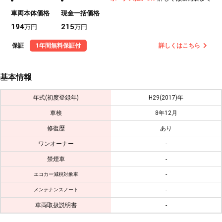
車両本体価格
現金一括価格
194
215
万円
万円
保証
1年間無料保証付
詳しくはこちら
基本情報
年式(初度登録年)
H29(2017)年
車検
8年12月
修復歴
あり
ワンオーナー
-
禁煙車
-
-
エコカー減税対象車
-
メンテナンスノート
車両取扱説明書
-