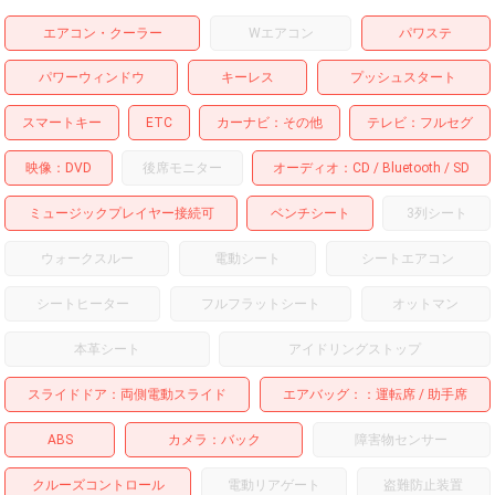
エアコン・クーラー
Wエアコン
パワステ
パワーウィンドウ
キーレス
プッシュスタート
スマートキー
ETC
カーナビ
その他
テレビ
フルセグ
映像
DVD
後席モニター
オーディオ
CD
Bluetooth
SD
ミュージックプレイヤー接続可
ベンチシート
3列シート
ウォークスルー
電動シート
シートエアコン
シートヒーター
フルフラットシート
オットマン
本革シート
アイドリングストップ
スライドドア
両側電動スライド
エアバッグ：
運転席
助手席
ABS
カメラ
バック
障害物センサー
クルーズコントロール
電動リアゲート
盗難防止装置