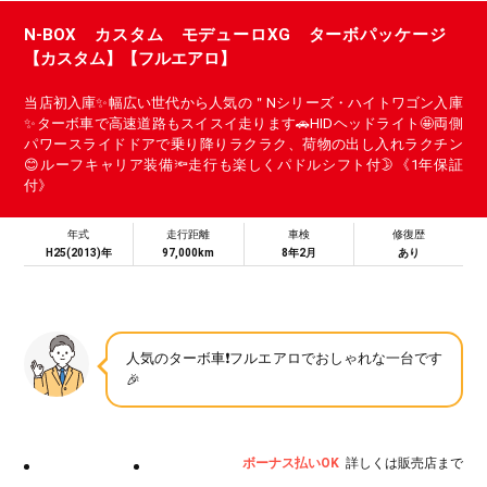
N-BOX カスタム モデューロXG ターボパッケージ
【カスタム】【フルエアロ】
当店初入庫✨幅広い世代から人気の＂Nシリーズ・ハイトワゴン入庫
✨ターボ車で高速道路もスイスイ走ります🚗HIDヘッドライト🤩両側
パワースライドドアで乗り降りラクラク、荷物の出し入れラクチン
😊ルーフキャリア装備🔦走行も楽しくパドルシフト付🌛《1年保証
付》
年式
走行距離
車検
修復歴
H25(2013)年
97,000km
8年2月
あり
人気のターボ車❗フルエアロでおしゃれな一台です
🎉
ボーナス払いOK
詳しくは販売店まで