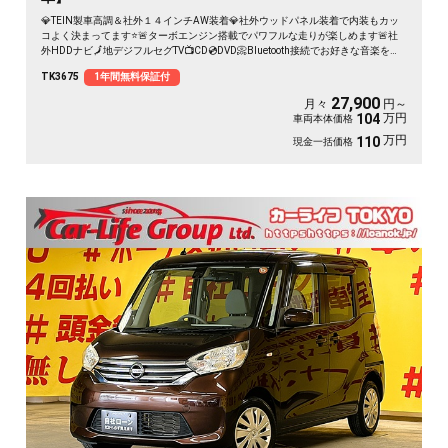
💎TEIN製車高調＆社外１４インチAW装着💎社外ウッドパネル装着で内装もカッ
コよく決まってます⭐🚨ターボエンジン搭載でパワフルな走りが楽しめます🚨社
外HDDナビ🗾地デジフルセグTV📺CD💿DVD📀Bluetooth接続でお好きな音楽を流
せます📱🎶両側スライドドア＆左側パワースライドドアで乗降りも荷物の出し入
TK3675
1年間無料保証付
れも楽々✨
27,900
月々
円～
万円
104
車両本体価格
万円
110
現金一括価格