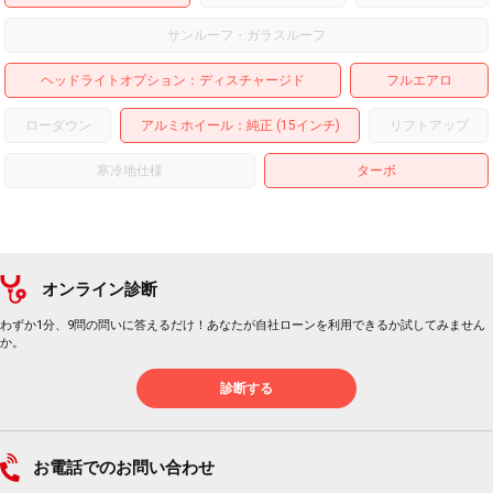
サンルーフ・ガラスルーフ
ヘッドライトオプション
ディスチャージド
フルエアロ
ローダウン
アルミホイール
：純正 (15インチ)
リフトアップ
寒冷地仕様
ターボ
オンライン診断
わずか1分、9問の問いに答えるだけ！あなたが自社ローンを利用できるか試してみません
か。
診断する
お電話でのお問い合わせ