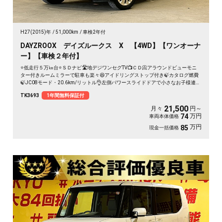
H27(2015)年
51,000km
車検2年付
DAYZROOX デイズルークス X 【4WD】【ワンオーナ
ー】【車検２年付】
⭐低走行５万㎞台⭐ＳＤナビ🛣️地デジワンセグTV📺ＣＤ📀アラウンドビューモニ
ター付きルームミラーで駐車も楽々😆アイドリングストップ付き🍃カタログ燃費
🍃JC08モード・20.6km/リットル👌左側パワースライドドアで小さなお子様連れ
でも楽々開閉可能🚪✨後席フルフラットにすることが出来るので大きな荷物も沢
TK3693
1年間無料保証付
山乗せられます💺📦高い天井で乗り降りも荷物の積み込みも楽々✨
21,500
月々
円～
万円
74
車両本体価格
万円
85
現金一括価格