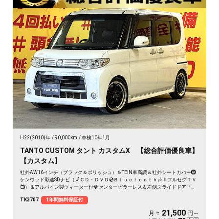
H22(2010)年
90,000km
車検10年1月
TANTO CUSTOM タント カスタムX 【総合評価優良車】
【カスタム】
社外AW16インチ（ブラック＆ポリッシュ）＆TEIN車高調＆社外シートカバー🛞
ケンウッド彩速SDナビ（🗾ＣＤ・ＤＶＤ💿Ｂｌｕｅｔｏｏｔｈ🎶📱フルセグＴＶ
📺）＆アルパイン製ツィーター付💎センターピラーレス＆左側スライドドア『ミ
ラクルオープンドア』👀大きく開閉可能なので乗り降りや荷物の出し入れ楽々便
TK3707
1年間無料保証付
利👪リアシートアレンジ次第でラゲッジスペースも自在な万能車輌😲🔦夜間走行
も視界良好なHIDヘッドライト＆フォグランプ💡
21,500
月々
円～