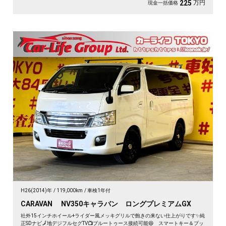
万円
225
現金一括価格
H26(2014)年
119,000km
車検1年付
CARAVAN NV350キャラバン ロングプレミアムGX
社外15インチホイール+ライダー風メッキグリルで飽きの来ない仕上がりです✨純
正SDナビ🗾地デジフルセグTV📺ブルートゥース接続可能😆 スマートキー＆プッ