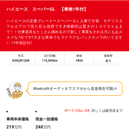
ハイエース スーパーGL 【車検1年付】
ハイエースの定番グレードースーパーＧＬ入庫です😆 モデリスタ
フルエアロで見た目も抜群です🎵積載性は驚きの１０００ｋｇま
で！！仕事道具をたくさん積めるので新しく事業をされる方にもおス
スメな1台です‼️大きな車体でもラクラクなバックカメラ付いてます
✨《1年保証付》
年式
走行距離
車検
修復歴
H24(2012)年
110,000km
1年付
あり
Bluetoothオーディオでスマホから音楽再生可能🎶
ボーナス払いOK
詳しくは販売店まで
車両本体価格
現金一括価格
219
240
万円
万円