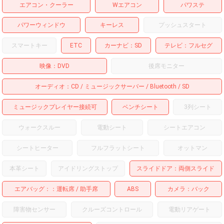
エアコン・クーラー
Wエアコン
パワステ
パワーウィンドウ
キーレス
プッシュスタート
スマートキー
ETC
カーナビ
SD
テレビ
フルセグ
映像
DVD
後席モニター
オーディオ
CD
ミュージックサーバー
Bluetooth
SD
ミュージックプレイヤー接続可
ベンチシート
3列シート
ウォークスルー
電動シート
シートエアコン
シートヒーター
フルフラットシート
オットマン
本革シート
アイドリングストップ
スライドドア
両側スライド
エアバッグ：
運転席
助手席
ABS
カメラ
バック
障害物センサー
クルーズコントロール
電動リアゲート