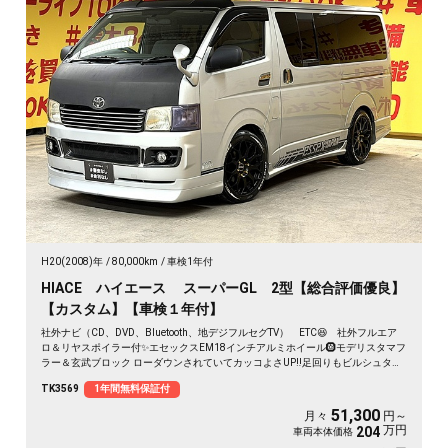
H20(2008)年
80,000km
車検1年付
HIACE ハイエース スーパーGL 2型【総合評価優良】
【カスタム】【車検１年付】
社外ナビ（CD、DVD、Bluetooth、地デジフルセグTV） ETC😆 社外フルエア
ロ＆リヤスポイラー付✨エセックスEM18インチアルミホイール🛞モデリスタマフ
ラー＆玄武ブロック ローダウンされていてカッコよさUP‼️足回りもビルシュタイ
ンショックで安定性抜群👌たくさん積んでも安心のヘッドライトレベライザー付
TK3569
1年間無料保証付
🔦両側スライドドアで荷物の出し入れ＆乗り降りラクラク!
51,300
月々
円～
万円
204
車両本体価格