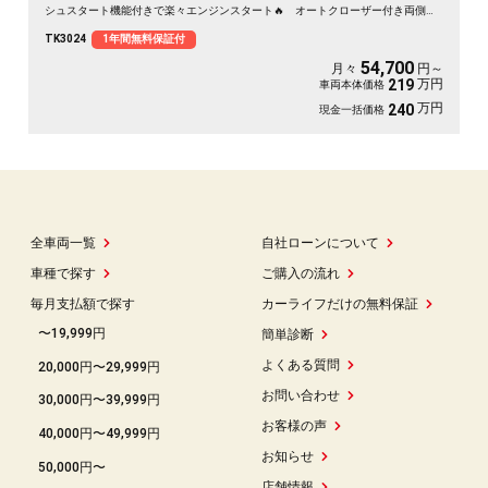
シュスタート機能付きで楽々エンジンスタート🔥 オートクローザー付き両側ス
ライドドアで万が一の閉め忘れも防止できます🚗 駐車や切り返しの際にも安心
TK3024
1年間無料保証付
のバックカメラ付👀
54,700
月々
円～
万円
219
車両本体価格
万円
240
現金一括価格
全車両一覧
自社ローンについて
車種で探す
ご購入の流れ
毎月支払額で探す
カーライフだけの無料保証
〜19,999円
簡単診断
よくある質問
20,000円〜29,999円
お問い合わせ
30,000円〜39,999円
お客様の声
40,000円〜49,999円
お知らせ
50,000円〜
店舗情報