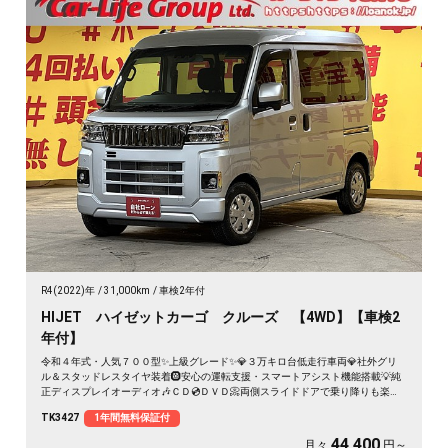
R4(2022)年
31,000km
車検2年付
HIJET ハイゼットカーゴ クルーズ 【4WD】【車検2
年付】
令和４年式・人気７００型✨上級グレード✨💎３万キロ台低走行車両💎社外グリ
ル＆スタッドレスタイヤ装着🛞安心の運転支援・スマートアシスト機能搭載💡純
正ディスプレイオーディオ🎶ＣＤ💿ＤＶＤ📀両側スライドドアで乗り降りも楽々
😎大きな荷物も乗せられて日常でもお仕事でも便利な1台🚗抜群の収納スペー
TK3427
1年間無料保証付
ス・オーバーヘッドコンソール付😊プッシュスタート＆スマートキータイプ👆ア
イドリングストップ付きで燃費性能も抜群😍🍃カタログ燃費・ＪＣ０８モード２
44,400
月々
円～