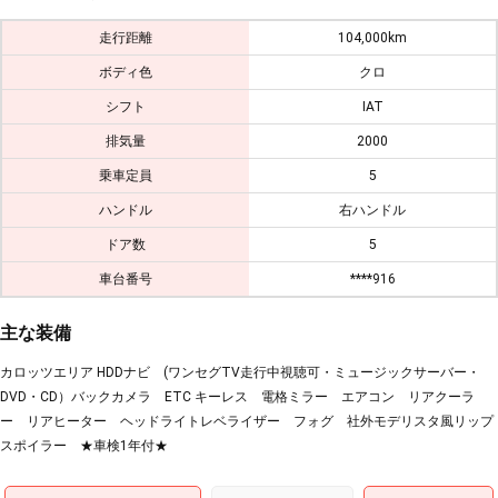
走行距離
104,000km
ボディ色
クロ
シフト
IAT
排気量
2000
乗車定員
5
ハンドル
右ハンドル
ドア数
5
車台番号
****916
主な装備
カロッツエリア HDDナビ (ワンセグTV走行中視聴可・ミュージックサーバー・
DVD・CD）バックカメラ ETC キーレス 電格ミラー エアコン リアクーラ
ー リアヒーター ヘッドライトレベライザー フォグ 社外モデリスタ風リップ
スポイラー ★車検1年付★