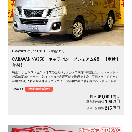
H25(2013)年
141,000km
車検1年付
CARAVAN NV350 キャラバン プレミアムGX 【車検1
年付】
純正SDナビ＆ワンセグTV付📺安心のバックカメラ装備✨荷室にはベットキット✨
後席は夏はクーラー、冬はヒーター利用可能で快適です😆 両側スライドドアで
荷物の出し入れ＆乗り降りラクラク!🚪 お荷物の量に合わせてヘッドライトの角
度が調整できるヘッドライトレベライザー機能付きで昼夜問わず大活躍間違いな
TK3363
1年間無料保証付
し✨《1年保証付》
49,000
月々
円～
万円
194
車両本体価格
万円
215
現金一括価格