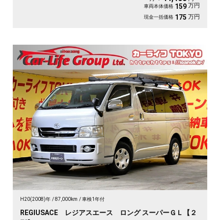
０．５ｋｍ🍃夜間走行も明るいLEDヘッドライト＆LEDフォグ🔦
万円
159
車両本体価格
万円
175
現金一括価格
H20(2008)年
87,000km
車検1年付
REGIUSACE レジアスエース ロング スーパーＧＬ【２