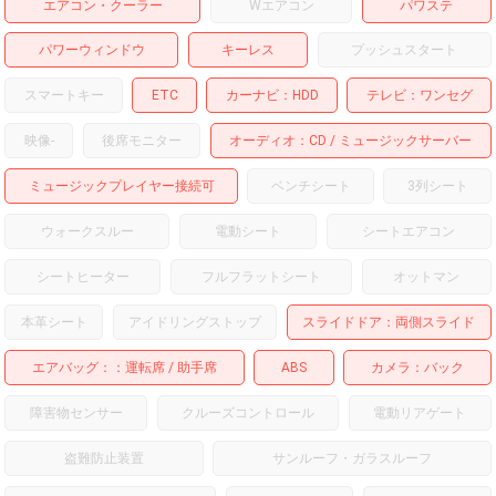
エアコン・クーラー
Wエアコン
パワステ
パワーウィンドウ
キーレス
プッシュスタート
スマートキー
ETC
カーナビ
HDD
テレビ
ワンセグ
映像
-
後席モニター
オーディオ
CD
ミュージックサーバー
ミュージックプレイヤー接続可
ベンチシート
3列シート
ウォークスルー
電動シート
シートエアコン
シートヒーター
フルフラットシート
オットマン
本革シート
アイドリングストップ
スライドドア
両側スライド
エアバッグ：
運転席
助手席
ABS
カメラ
バック
障害物センサー
クルーズコントロール
電動リアゲート
盗難防止装置
サンルーフ・ガラスルーフ