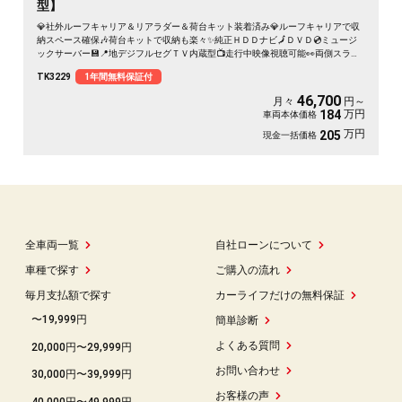
型】
💎社外ルーフキャリア＆リアラダー＆荷台キット装着済み💎ルーフキャリアで収
納スペース確保🎶荷台キットで収納も楽々✨純正ＨＤＤナビ🗾ＤＶＤ💿ミュージ
ックサーバー💾📍地デジフルセグＴＶ内蔵型📺走行中映像視聴可能👀両側スライ
ドドアで乗降り・荷物の出し入れ楽々🎉ドライブレコーダー付きで安心録画📹納
TK3229
1年間無料保証付
車時新品タイヤ装着🛞車検１年付🎶
46,700
月々
円～
万円
184
車両本体価格
万円
205
現金一括価格
全車両一覧
自社ローンについて
車種で探す
ご購入の流れ
毎月支払額で探す
カーライフだけの無料保証
〜19,999円
簡単診断
よくある質問
20,000円〜29,999円
お問い合わせ
30,000円〜39,999円
お客様の声