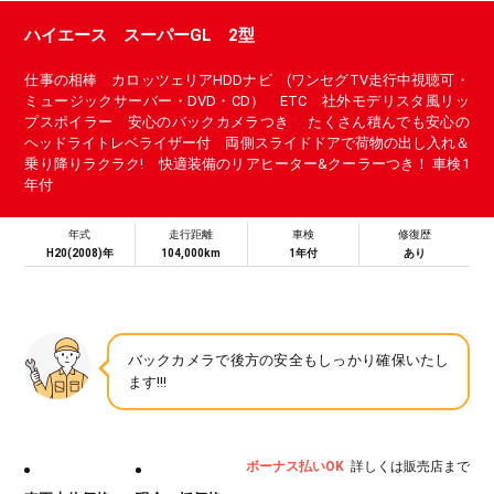
ハイエース スーパーGL 2型
仕事の相棒 カロッツェリアHDDナビ (ワンセグTV走行中視聴可・
ミュージックサーバー・DVD・CD） ETC 社外モデリスタ風リッ
プスポイラー 安心のバックカメラつき たくさん積んでも安心の
ヘッドライトレベライザー付 両側スライドドアで荷物の出し入れ＆
乗り降りラクラク! 快適装備のリアヒーター&クーラーつき！ 車検1
年付
年式
走行距離
車検
修復歴
H20(2008)年
104,000km
1年付
あり
バックカメラで後方の安全もしっかり確保いたし
ます!!!
ボーナス払いOK
詳しくは販売店まで