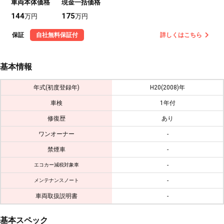
車両本体価格
現金一括価格
144
175
万円
万円
保証
自社無料保証付
詳しくはこちら
基本情報
年式(初度登録年)
H20(2008)年
車検
1年付
修復歴
あり
ワンオーナー
-
禁煙車
-
-
エコカー減税対象車
-
メンテナンスノート
車両取扱説明書
-
基本スペック