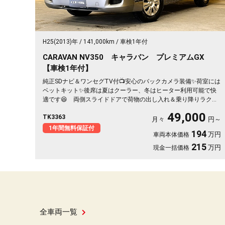
H25(2013)年
141,000km
車検1年付
CARAVAN NV350 キャラバン プレミアムGX
【車検1年付】
純正SDナビ＆ワンセグTV付📺安心のバックカメラ装備✨荷室には
ベットキット✨後席は夏はクーラー、冬はヒーター利用可能で快
適です😆 両側スライドドアで荷物の出し入れ＆乗り降りラクラ
ク!🚪 お荷物の量に合わせてヘッドライトの角度が調整できるヘ
49,000
TK3363
ッドライトレベライザー機能付きで昼夜問わず大活躍間違いなし
月々
円～
✨《1年保証付》
1年間無料保証付
194
万円
車両本体価格
215
万円
現金一括価格
全車両一覧