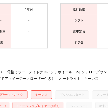
1年付
走行距離
ー
-
シフト
-
乗車定員
象車
書
-
ドア数
DVD ETC 電格ミラー デイトナ15インチホイール 2インチロー
ドドア（イージークローザー付き） オートライト キーレス
パワーウィンドウ
キーレス
プッシュスタート
スマー
SD
ミュージックプレイヤー接続可
ベンチシート
3列シ