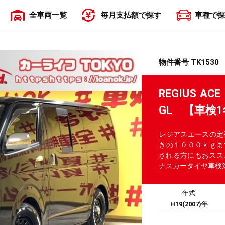
全車両一覧
毎月支払額で探す
車種で探
〜19,999円
20,000円〜29,999円
30,000円〜39,999円
40,000円〜49,999円
50,000円〜
物件番号 TK1530
REGIUS 
GL 【車検
レジアスエースの定
きの１０００ｋｇま
される方にもおスス
ナスカータイヤ車検
年式
H19(2007)年