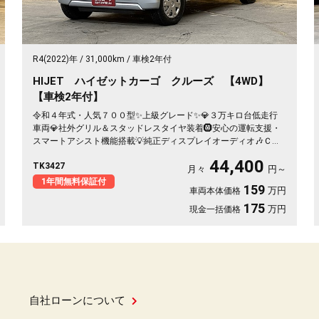
R4(2022)年
31,000km
車検2年付
HIJET ハイゼットカーゴ クルーズ 【4WD】
【車検2年付】
令和４年式・人気７００型✨上級グレード✨💎３万キロ台低走行
車両💎社外グリル＆スタッドレスタイヤ装着🛞安心の運転支援・
スマートアシスト機能搭載💡純正ディスプレイオーディオ🎶ＣＤ
💿ＤＶＤ📀両側スライドドアで乗り降りも楽々😎大きな荷物も乗
44,400
TK3427
せられて日常でもお仕事でも便利な1台🚗抜群の収納スペース・オ
月々
円～
ーバーヘッドコンソール付😊プッシュスタート＆スマートキータ
1年間無料保証付
159
万円
車両本体価格
イプ👆アイドリングストップ付きで燃費性能も抜群😍🍃カタログ
燃費・ＪＣ０８モード２０．５ｋｍ🍃夜間走行も明るいLEDヘッ
175
万円
現金一括価格
ドライト＆LEDフォグ🔦
自社ローンについて