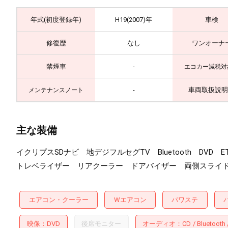
年式(初度登録年)
H19(2007)年
車検
修復歴
なし
ワンオーナ
禁煙車
-
エコカー減税対
-
車両取扱説明
メンテナンスノート
主な装備
イクリプスSDナビ 地デジフルセグTV Bluetooth 
トレベライザー リアクーラー ドアバイザー 両側スライ
エアコン・クーラー
Wエアコン
パワステ
映像
DVD
後席モニター
オーディオ
CD
Bluetooth