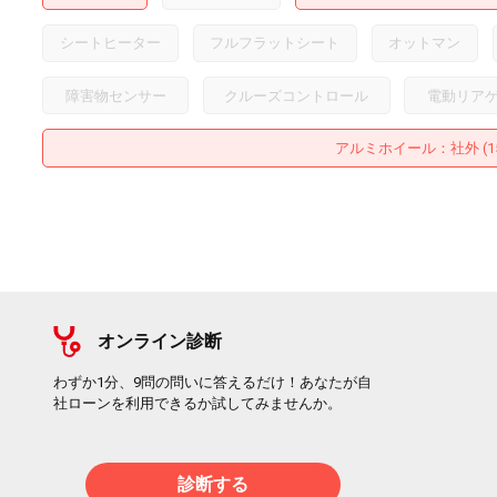
シートヒーター
フルフラットシート
オットマン
障害物センサー
クルーズコントロール
電動リア
アルミホイール
：社外 (
オンライン診断
わずか1分、9問の問いに答えるだけ！あなたが自
社ローンを利用できるか試してみませんか。
診断する