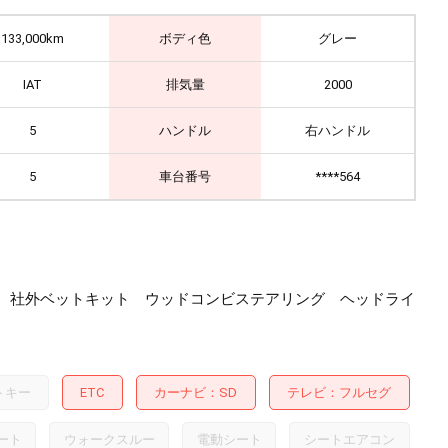
133,000km
ボディ色
グレー
IAT
排気量
2000
5
ハンドル
右ハンドル
5
車台番号
****564
ダウン 社外ベットキット ウッドコンビステアリング ヘッドライ
トキー
ETC
カーナビ
SD
テレビ
フルセグ
ート
ウォークスルー
電動シート
シートエアコン