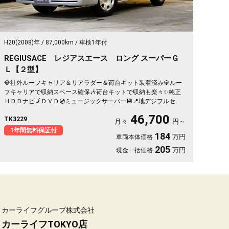
H20(2008)年
87,000km
車検1年付
REGIUSACE レジアスエース ロング スーパーＧ
Ｌ【２型】
💎社外ルーフキャリア＆リアラダー＆荷台キット装着済み💎ルー
フキャリアで収納スペース確保🎶荷台キットで収納も楽々✨純正
ＨＤＤナビ🗾ＤＶＤ💿ミュージックサーバー💾📍地デジフルセグ
ＴＶ内蔵型📺走行中映像視聴可能👀両側スライドドアで乗降り・
46,700
TK3229
荷物の出し入れ楽々🎉ドライブレコーダー付きで安心録画📹納車
月々
円～
時新品タイヤ装着🛞車検１年付🎶
1年間無料保証付
184
万円
車両本体価格
205
万円
現金一括価格
カーライフグループ株式会社
カーライフTOKYO店