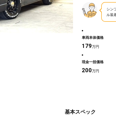
シン
ル装
車両本体価格
179
万円
現金一括価格
200
万円
基本スペック