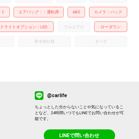
イド
エアバッグ：
運転席
ABS
カメラ
バック
ドライトオプション
LED
フルエアロ
ローダウン
プ
寒冷地仕様
ターボ
@carlife
ちょっとした分からないことや気になっているこ
となど、24時間いつでもLINEでお問い合わせが可
能です。
LINEで問い合わせ