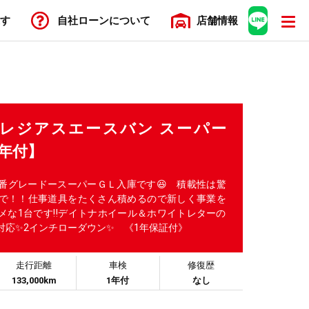
す
自社ローン
について
店舗
情報
ACE レジアスエースバン スーパー
1年付】
番グレードースーパーＧＬ入庫です😆 積載性は驚
で！！仕事道具をたくさん積めるので新しく事業を
メな1台です‼️デイトナホイール＆ホワイトレターの
対応✨2インチローダウン✨ 《1年保証付》
走行距離
車検
修復歴
133,000km
1年付
なし