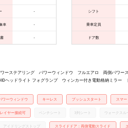
ー
-
シフト
-
乗車定員
象車
書
-
ドア数
ー パワーステアリング パワーウィンドウ フルエアロ 両側パワ
HIDヘッドライト フォグランプ ウィンカー付き電動格納ミラー
パワーウィンドウ
キーレス
プッシュスタート
スマー
レイヤー接続可
ベンチシート
3列シート
ウォークスル
アイドリングストップ
スライドドア
両側電動スライド