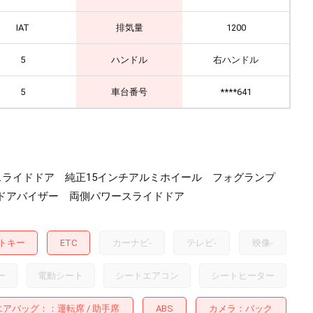
IAT
排気量
1200
5
ハンドル
右ハンドル
5
車台番号
****641
ースライドドア 純正15インチアルミホイール フォグランプ
 ドアバイザー 両側パワースライドドア
トキー
ETC
カーナビ
-
テレビ
-
映像
-
ー
電動シート
シートエアコン
シートヒーター
エアバッグ：
運転席
助手席
ABS
カメラ
バック