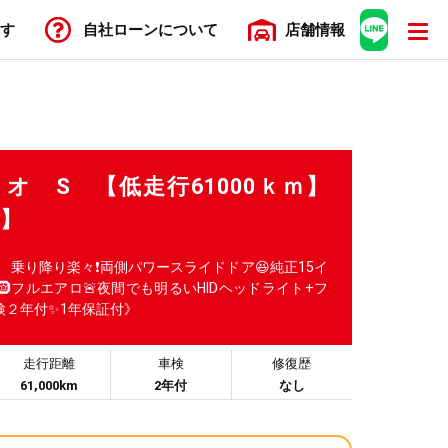
す
自社ローン
について
店舗
情報
ソリオ S 【低走行61000ｋｍ】
付】
✨ 乗り降り楽々❗両側パワースライドドア😆純正15イ
フルエアロ🚨夜間でも明るいHIDヘッドライト+フ
検２年付✨1年保証付》
走行距離
車検
修復歴
61,000km
2年付
なし