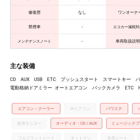
修復歴
なし
ワンオーナ
禁煙車
-
エコカー減税対
-
車両取扱説明
メンテナンスノート
主な装備
CD AUX USB ETC プッシュスタート スマートキ
電動格納ドアミラー オートエアコン バックカメラ ETC 
エアコン・クーラー
Wエアコン
パワステ
後席モニター
オーディオ
CD
AUX
ミュージックプ
フルフラットシート
オットマン
本革シート