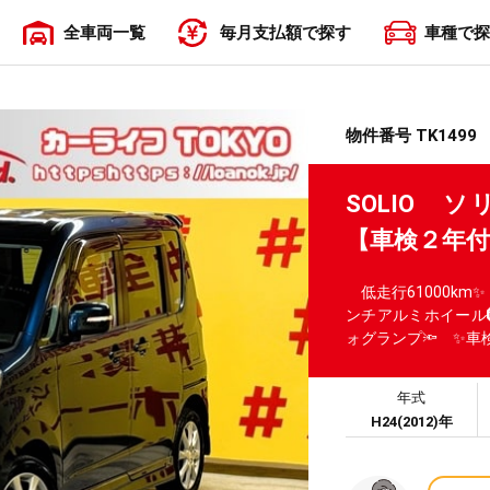
全車両一覧
毎月支払額で探す
車種で探
〜19,999円
20,000円〜29,999円
30,000円〜39,999円
40,000円〜49,999円
50,000円〜
物件番号 TK1499
SOLIO 
【車検２年
低走行61000km
ンチアルミホイール
ォグランプ🔦 ✨車
年式
H24(2012)年