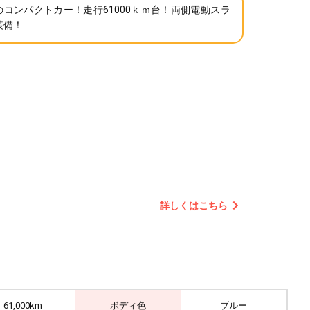
のコンパクトカー！走行61000ｋｍ台！両側電動スラ
装備！
詳しくはこちら
61,000km
ボディ色
ブルー