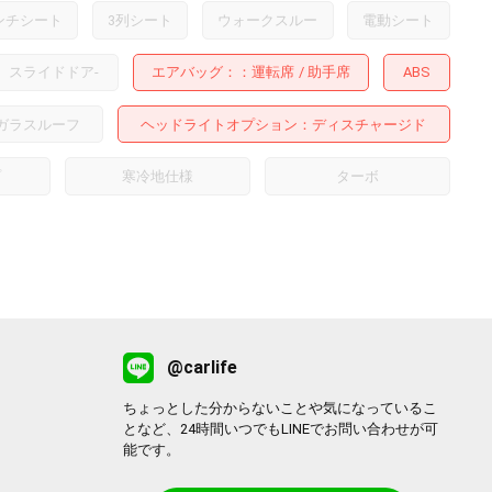
ンチシート
3列シート
ウォークスルー
電動シート
スライドドア
-
エアバッグ：
運転席
助手席
ABS
ガラスルーフ
ヘッドライトオプション
ディスチャージド
プ
寒冷地仕様
ターボ
@carlife
ちょっとした分からないことや気になっているこ
となど、24時間いつでもLINEでお問い合わせが可
能です。