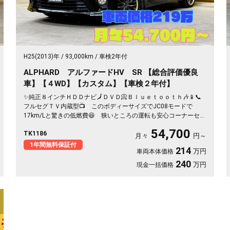
H25(2013)年
93,000km
車検2年付
ALPHARD アルファードHV SR 【総合評価優良
車】【４WD】【カスタム】【車検２年付】
✨純正８インチＨＤＤナビ🗾ＤＶＤ📀Ｂｌｕｅｔｏｏｔｈ🎶📱📞
フルセグＴＶ内蔵型📺 このボディーサイズでJC08モードで
17km/Lと驚きの低燃費😆 狭いところの運転も安心コーナーセン
サー付き😊７人乗りキャプテンシートでオットマン付き💺車内で
54,700
TK1186
くつろぎ空間をお楽しみいただける素敵な１台💺 社外サス＆社
月々
円～
外19インチアルミホイール付き🚗
1年間無料保証付
214
万円
車両本体価格
240
万円
現金一括価格