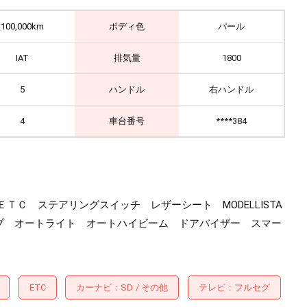
100,000km
ボディ色
パール
IAT
排気量
1800
5
ハンドル
右ハンドル
4
車台番号
****384
Ｃ ステアリングスイッチ レザーシート MODELLISTA
プ オートライト オートハイビーム ドアバイザー スマー
ETC
カーナビ
SD
その他
テレビ
フルセグ