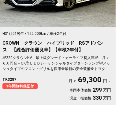
H31(2019)年
122,000km
車検2年付
CROWN クラウン ハイブリッド RSアドバン
ス 【総合評価優良車】【車検2年付】
🌈220クラウンHV 最上級グレード・カーライフ初入庫🌈 月々
６万円台～OK👌ＬＥＤシーケンシャルタイプターンランプ💡メッ
シュタイプのフロントグリルを採用💎最新の安全装備💎トヨタセ
ーフティセンス ハーフレザーシート💺で高級感のあるインテリ
69,300
TK3287
ア🚨カタログ燃費WLTCモード２０．０ｋｍ／Ｌ🍃ETC2.0＆レー
月々
円～
ダークルーズコントロールつきで高速での運転も楽々🚗✨８イン
1年間無料保証付
299
万円
車両本体価格
チ＆７インチのダブルディスプレイメーカーナビ🗾Ｂｌｕｅｔｏ
ｏｔｈ📞📲フルセグＴＶ内蔵型📺走行中映像視聴可能👀
330
万円
現金一括価格