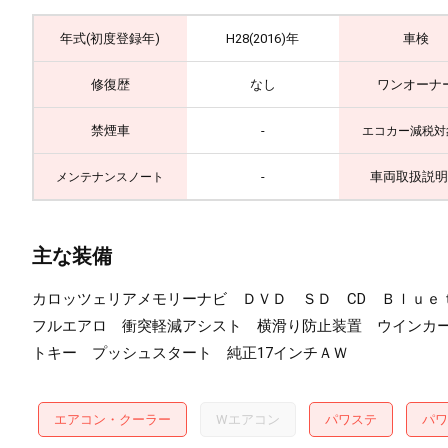
年式(初度登録年)
H28(2016)年
車検
修復歴
なし
ワンオーナ
禁煙車
-
エコカー減税対
-
車両取扱説明
メンテナンスノート
主な装備
カロッツェリアメモリーナビ ＤＶＤ ＳＤ CD Ｂｌｕｅｔ
フルエアロ 衝突軽減アシスト 横滑り防止装置 ウインカ
トキー プッシュスタート 純正17インチＡＷ
エアコン・クーラー
Wエアコン
パワステ
パワ