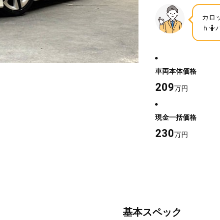
カロ
ｈ
車両本体価格
209
万円
現金一括価格
230
万円
基本スペック