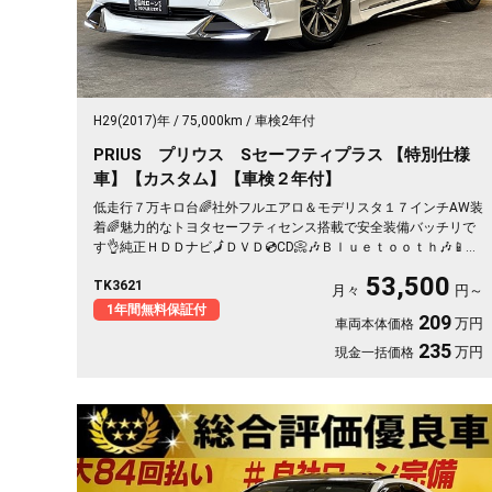
H29(2017)年
75,000km
車検2年付
PRIUS プリウス Sセーフティプラス 【特別仕様
車】【カスタム】【車検２年付】
低走行７万キロ台🌈社外フルエアロ＆モデリスタ１７インチAW装
着🌈魅力的なトヨタセーフティセンス搭載で安全装備バッチリで
す👌純正ＨＤＤナビ🗾ＤＶＤ💿CD📀🎶Ｂｌｕｅｔｏｏｔｈ🎶📱フ
ルセグＴＶ内蔵型📺ＬＥＤデイライト・ＬＥＤヘッドライト・Ｌ
53,500
TK3621
ＥＤフォグ・オートハイビーム機能付💡ETC＆レーダークルーズ
月々
円～
コントロール付で高速走行も追尾機能で楽々運転🚗✨カタログ燃
1年間無料保証付
209
万円
車両本体価格
費ＪＣ０８モード🍂３７．２ｋｍ／Ｌのお財布に優しい低燃費✨
235
万円
現金一括価格