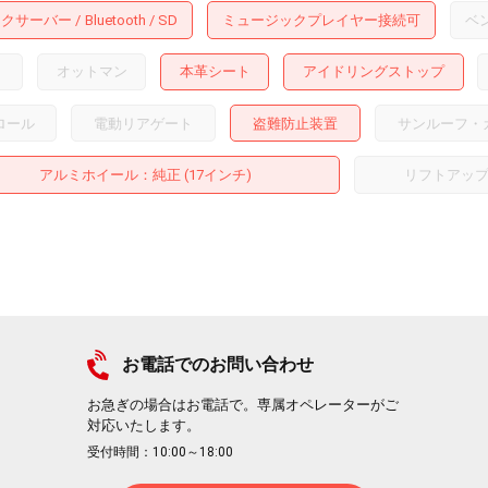
ックサーバー
Bluetooth
SD
ミュージックプレイヤー接続可
ベ
ト
オットマン
本革シート
アイドリングストップ
ロール
電動リアゲート
盗難防止装置
サンルーフ・
アルミホイール
：純正 (17インチ)
リフトアッ
お電話でのお問い合わせ
お急ぎの場合はお電話で。専属オペレーターがご
対応いたします。
受付時間：10:00～18:00