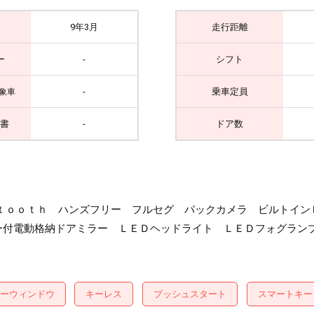
9年3月
走行距離
ー
-
シフト
-
乗車定員
象車
書
-
ドア数
ｏｏｔｈ ハンズフリー フルセグ バックカメラ ビルトインＥＴ
ー付電動格納ドアミラー ＬＥＤヘッドライト ＬＥＤフォグラン
ーウィンドウ
キーレス
プッシュスタート
スマートキー