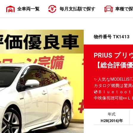
全車両一覧
毎月支払額で探す
車種で探
〜19,999円
20,000円〜29,999円
30,000円〜39,999円
40,000円〜49,999円
50,000円〜
物件番号 TK1413
PRIUS 
【総合評価
✨人気なMODELLI
カタログ燃費は驚異の
💿Ｂｌｕｅｔｏｏｔ
中映像視聴可能👀Ｌ
年式
H28(2016)年