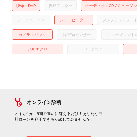
映像
DVD
後席モニター
オーディオ
CD
ミュージ
シートエアコン
シートヒーター
フルフラットシー
カメラ
バック
障害物センサー
クルーズコント
フルエアロ
ローダウン
オンライン診断
わずか1分、9問の問いに答えるだけ！あなたが自
社ローンを利用できるか試してみませんか。