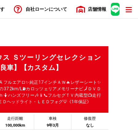
す
自社ローン
について
店舗
情報
プリウス Ｓツーリングセレクション
優良車】【カスタム】
STA フルエアロ✨純正17インチＡＷ🔥レザーシート✨
37.2km/L⛽カロッツェリアメモリーナビ🗾ＤＶＤ
ｈ🤷ハンズフリー🎶📱📞フルセグＴＶ内蔵型📺走行
ＥＤヘッドライト・ＬＥＤフォグ💡《1年保証》
走行距離
車検
修復歴
100,000km
9年3月
なし