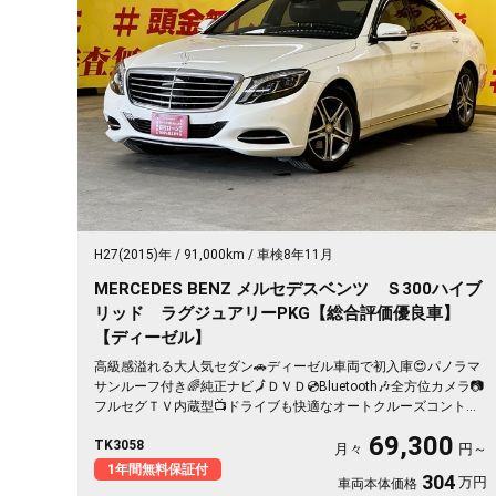
H27(2015)年
91,000km
車検8年11月
MERCEDES BENZ メルセデスベンツ Ｓ300ハイブ
リッド ラグジュアリーPKG【総合評価優良車】
【ディーゼル】
高級感溢れる大人気セダン🚗ディーゼル車両で初入庫😍パノラマ
サンルーフ付き🌈純正ナビ🗾ＤＶＤ💿Bluetooth🎶全方位カメラ📷
フルセグＴＶ内蔵型📺ドライブも快適なオートクルーズコントロ
ール・パドルシフト👑黒革シート＆全席シートヒーター＆前席パ
69,300
TK3058
ワーシート👑他車の追随を許さない高級感溢れるインテリア🎉ア
月々
円～
イドリングストップ機能付🍃ハイブリッドシステム＆ディーゼル
1年間無料保証付
304
万円
車両本体価格
車で驚異の低燃費車両⛽✨LEDヘッドライトで夜間の視認性抜群🔦