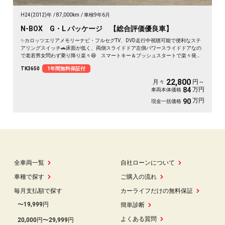
H24(2012)年
87,000km
車検9年6月
N-BOX G・L パッケージ 【総合評価優良車】
✨カロッツエリアメモリーナビ・フルセグTV、DVD走行中視聴可能で便利なステ
アリングスイッチ🚗床面が低く、両側スライドドア左側パワースライドドアなの
で老若男女問わず乗り降り楽々😆 スマートキー＆プッシュスタートで楽々発進
😁社外LEDヘッドライト装備🌜《1年保証付》
TK3650
1年間無料保証付
22,800
月々
円～
万円
84
車両本体価格
万円
90
現金一括価格
全車両一覧
自社ローンについて
車種で探す
ご購入の流れ
毎月支払額で探す
カーライフだけの無料保証
〜19,999円
簡単診断
よくある質問
20,000円〜29,999円