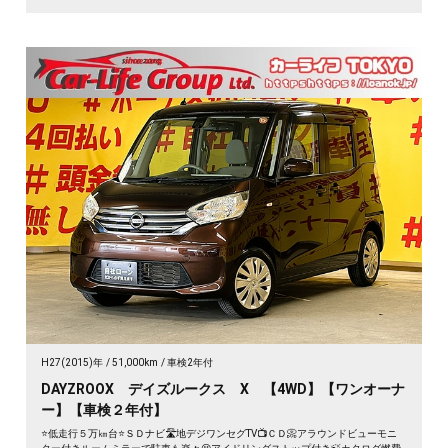
H27(2015)年
51,000km
車検2年付
DAYZROOX デイズルークス X 【4WD】【ワンオーナ
ー】【車検２年付】
⭐低走行５万㎞台⭐ＳＤナビ🛣️地デジワンセグTV📺ＣＤ📀アラウンドビューモニ