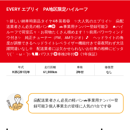
EVERY エブリィ PA地区限定ハイルーフ
✨嬉しい納車時新品タイヤ4本装着😆 ✨大人気のエブリイ✨ 🤗配
送業者さん必見の軽バン🚚🛞 🚗事業用ナンバー登録可能🌛 🔥ハイ
ルーフで荷室広々・お荷物たくさん積めます！✨前席パワーウィンド
ウ付き✨ 純正チューナー（FM、AMラジオ）🎵 ヘッドライトの角
度が調整できるヘッドライトレベライザー機能付きで昼夜問わず大活
躍間違いなし🌞 配送業者には欠かせられないお仕事の相棒にピッタ
リ(｀・ω・´)✨🐈‍⬛パワステ🛞車検2年付🛞《1年保証》
年式
走行距離
車検
修復歴
H25(2013)年
61,000km
2年付
なし
🤗配送業者さん必見の軽バン🚗事業用ナンバー登
録可能🌛個人事業主の皆様に人気の1台です😆