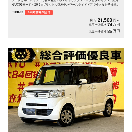
ター付きルームミラーで駐車も楽々😆アイドリングストップ付き🍃カタログ燃費
🍃JC08モード・20.6km/リットル👌左側パワースライドドアで小さなお子様連れ
でも楽々開閉可能🚪✨後席フルフラットにすることが出来るので大きな荷物も沢
TK3693
1年間無料保証付
山乗せられます💺📦高い天井で乗り降りも荷物の積み込みも楽々✨
21,500
月々
円～
万円
74
車両本体価格
万円
85
現金一括価格