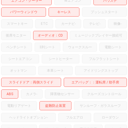
エアコン・クーラー
Wエアコン
パワステ
パワーウィンドウ
キーレス
プッシュスタート
スマートキー
ETC
カーナビ
-
テレビ
-
映像
-
後席モニター
オーディオ
CD
ミュージックプレイヤー接続可
ベンチシート
3列シート
ウォークスルー
電動シート
シートエアコン
シートヒーター
フルフラットシート
オットマン
本革シート
アイドリングストップ
スライドドア
両側スライド
エアバッグ：
運転席
助手席
ABS
カメラ
-
障害物センサー
クルーズコントロール
電動リアゲート
盗難防止装置
サンルーフ・ガラスルーフ
ヘッドライトオプション
-
フルエアロ
ローダウン