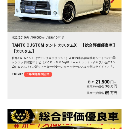
H22(2010)年
90,000km
車検10年1月
TANTO CUSTOM タント カスタムX 【総合評価優良車】
【カスタム】
社外AW16インチ（ブラック＆ポリッシュ）＆TEIN車高調＆社外シートカバー🛞
ケンウッド彩速SDナビ（🗾ＣＤ・ＤＶＤ💿Ｂｌｕｅｔｏｏｔｈ🎶📱フルセグＴＶ
📺）＆アルパイン製ツィーター付💎センターピラーレス＆左側スライドドア『ミ
ラクルオープンドア』👀大きく開閉可能なので乗り降りや荷物の出し入れ楽々便
TK3707
1年間無料保証付
利👪リアシートアレンジ次第でラゲッジスペースも自在な万能車輌😲🔦夜間走行
も視界良好なHIDヘッドライト＆フォグランプ💡
21,500
月々
円～
万円
79
車両本体価格
万円
85
現金一括価格