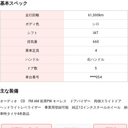
基本スペック
走行距離
61,000km
ボディ色
シロ
シフト
IAT
排気量
660
乗車定員
4
ハンドル
右ハンドル
ドア数
5
車台番号
****054
主な装備
オーディオ CD FM AM 前席PW キーレス ドアバイザー 両側スライドドア
ヘッドライトレベライザー 事業用登録可能 純正12インチスチールホイール 納
車時タイヤ4本新品