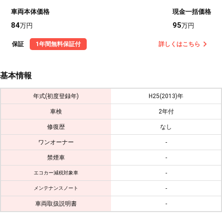
車両本体価格
現金一括価格
84
95
万円
万円
保証
1年間無料保証付
詳しくはこちら
基本情報
年式(初度登録年)
H25(2013)年
車検
2年付
修復歴
なし
ワンオーナー
-
禁煙車
-
-
エコカー減税対象車
-
メンテナンスノート
車両取扱説明書
-