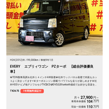
H24(2012)年
99,000km
車検9年1月
EVERY エブリィワゴン PZターボ 【総合評価優良
車】
💎TEIN製車高調＆社外１４インチAW装着💎社外ウッドパネル装着で内装もカッ
コよく決まってます⭐🚨ターボエンジン搭載でパワフルな走りが楽しめます🚨社
外HDDナビ🗾地デジフルセグTV📺CD💿DVD📀Bluetooth接続でお好きな音楽を流
せます📱🎶両側スライドドア＆左側パワースライドドアで乗降りも荷物の出し入
TK3675
1年間無料保証付
れも楽々✨
27,900
月々
円～
万円
104
車両本体価格
万円
110
現金一括価格