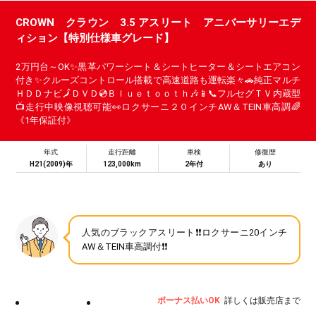
CROWN クラウン 3.5 アスリート アニバーサリーエデ
ィション【特別仕様車グレード】
2万円台～OK✨黒革パワーシート＆シートヒーター＆シートエアコン
付き✨クルーズコントロール搭載で高速道路も運転楽々🚗純正マルチ
ＨＤＤナビ🗾ＤＶＤ💿Ｂｌｕｅｔｏｏｔｈ🎶📱📞フルセグＴＶ内蔵型
📺走行中映像視聴可能👀ロクサーニ２０インチAW＆TEIN車高調🌈
《1年保証付》
年式
走行距離
車検
修復歴
H21(2009)年
123,000km
2年付
あり
人気のブラックアスリート❗❗ロクサーニ20インチ
AW＆TEIN車高調付❗❗
ボーナス払いOK
詳しくは販売店まで