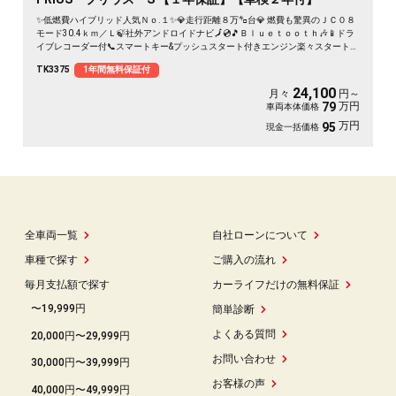
✨低燃費ハイブリッド人気Ｎｏ.１✨💎走行距離８万㌔台💎 燃費も驚異のＪＣ０８
モード30.4ｋｍ／Ｌ🍃社外アンドロイドナビ🗾💿🎵Ｂｌｕｅｔｏｏｔｈ🎶📱ドラ
イブレコーダー付📞スマートキー&プッシュスタート付きエンジン楽々スタート！
👍女性でも安心バックカメラ装備🌈
TK3375
1年間無料保証付
24,100
月々
円～
万円
79
車両本体価格
万円
95
現金一括価格
全車両一覧
自社ローンについて
車種で探す
ご購入の流れ
毎月支払額で探す
カーライフだけの無料保証
〜19,999円
簡単診断
よくある質問
20,000円〜29,999円
お問い合わせ
30,000円〜39,999円
お客様の声
40,000円〜49,999円