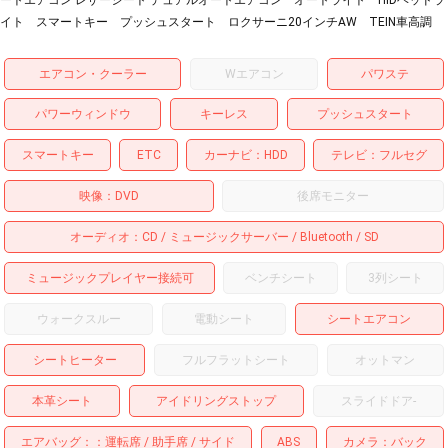
イト スマートキー プッシュスタート ロクサーニ20インチAW TEIN車高調
エアコン・クーラー
Wエアコン
パワステ
パワーウィンドウ
キーレス
プッシュスタート
スマートキー
ETC
カーナビ
HDD
テレビ
フルセグ
映像
DVD
後席モニター
オーディオ
CD
ミュージックサーバー
Bluetooth
SD
ミュージックプレイヤー接続可
ベンチシート
3列シート
ウォークスルー
電動シート
シートエアコン
シートヒーター
フルフラットシート
オットマン
本革シート
アイドリングストップ
スライドドア
-
エアバッグ：
運転席
助手席
サイド
ABS
カメラ
バック