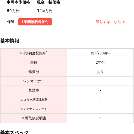
車両本体価格
現金一括価格
94
115
万円
万円
保証
1年間無料保証付
詳しくはこちら
基本情報
年式(初度登録年)
H21(2009)年
車検
2年付
修復歴
あり
ワンオーナー
-
禁煙車
-
-
エコカー減税対象車
-
メンテナンスノート
車両取扱説明書
○
基本スペック