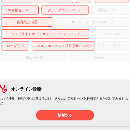
障害物センサー
クルーズコントロール
電動リアゲート
盗難防止装置
サンルーフ・ガラスルーフ
ヘッドライトオプション
ディスチャージド
フルエアロ
ローダウン
アルミホイール
：社外 (20インチ)
リフトアップ
寒冷地仕様
ターボ
オンライン診断
わずか1分、9問の問いに答えるだけ！あなたが自社ローンを利用できるか試してみません
か。
診断する