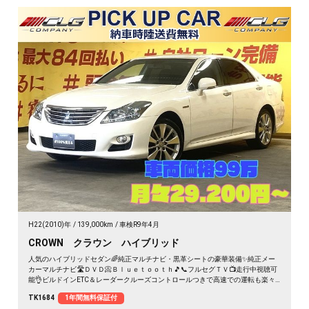
H22(2010)年
139,000km
車検R9年4月
CROWN クラウン ハイブリッド
人気のハイブリッドセダン🌈純正マルチナビ・黒革シートの豪華装備✨純正メー
カーマルチナビ🛣️ＤＶＤ📀Ｂｌｕｅｔｏｏｔｈ🎵📞フルセグＴＶ📺走行中視聴可
能👌ビルドインETC＆レーダークルーズコントロールつきで高速での運転も楽々
🚗✨夜間でも明るいHIDヘッドライト&LEDフォグランプ💡黒革パワーシート💺前
TK1684
1年間無料保証付
席快適シートエアコン＆全席シートヒーター付😍高級感抜群の豪華装💎月々２万