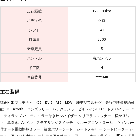
走行距離
123,000km
ボディ色
クロ
シフト
FAT
排気量
3500
乗車定員
5
ハンドル
右ハンドル
ドア数
4
車台番号
****048
主な装備
純正HDDマルチナビ CD DVD MD MSV 地デジフルセグ 走行中映像視聴可
能 Bluetooth ハンズフリー バックカメラ ビルトインETC ドアバイザー バ
ニティランプ バニティミラー付きサンバイザー クリアランスソナー 横滑り防
止 革巻きハンドル ステアリングスイッチ クルーズコントロール ウィンカー
付オート電動格納ミラー 前席パワーシート シートメモリー シートヒーター シ
ートエアコン レザーシート デュアルオートエアコン オートライト HIDヘッドラ