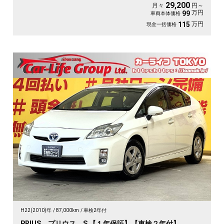
円台～OK👌《1年保証》
29,200
月々
円～
万円
99
車両本体価格
万円
115
現金一括価格
H22(2010)年
87,000km
車検2年付
PRIUS プリウス S 【１年保証】【車検２年付】