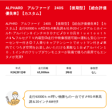
ALPHARD アルファード 240S 【後期型】【総合評価
優良車】【カスタム】
ALPHRD アルファード 240S 【後期型】【総合評価優良車】【カ
スタム】走行63000ｋｍ❗😊RS-R車高調＆社外20インチアルミホイー
ル❗✨アルパイン８インチＨＤＤナビ🗾ＤＶＤ📀Ｂｌｕｅｔｏｏｔｈ
🎶📱📞フルセグＴＶ内蔵型📺走行中映像視聴可能👀運転も安心コーナ
ーセンサー付き😊７人乗りキャプテンシートでオットマン付き💺車
内でくつろぎ空間をお楽しみいただける素敵な１台💺アルパイン１
０．１インチのフリップダウンモニターが装備で後ろの座席でもエン
タメが充実❗
年式
走行距離
車検
修復歴
H24(2012)年
63,000km
2年付
なし
走行63000ｋｍ❗早い物勝ちの一台です🎉RS-R車高
調＆20インチAW付❗