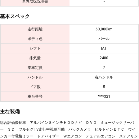
車両取扱説明書
-
基本スペック
走行距離
63,000km
ボディ色
パール
シフト
IAT
排気量
2400
乗車定員
7
ハンドル
右ハンドル
ドア数
5
車台番号
****321
主な装備
総合評価優良車 アルパイン８インチＨＤＤナビ ＤＶＤ ミュージックサーバ
ー ＳＤ フルセグTV走行中視聴可能 バックカメラ ビルトインＥＴＣ ウイ
ンカー付電格ミラー ドアバイザー Ｗエアコン デュアルエアコン ステアリン