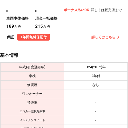
ボーナス払いOK
詳しくは販売店まで
車両本体価格
現金一括価格
189
215
万円
万円
保証
1年間無料保証付
詳しくはこちら
基本情報
年式(初度登録年)
H24(2012)年
車検
2年付
修復歴
なし
ワンオーナー
-
禁煙車
-
-
エコカー減税対象車
-
メンテナンスノート