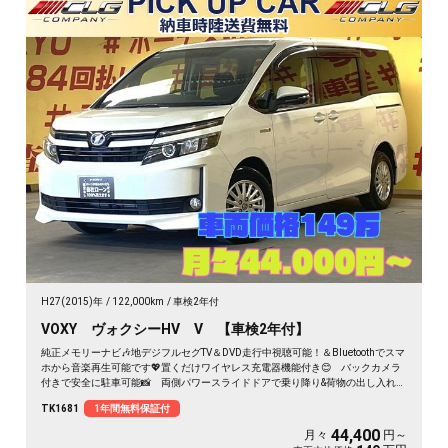
H27(2015)年
122,000km
車検2年付
VOXY ヴォクシーHV V 【車検2年付】
純正メモリーナビ🎶地デジフルセグTV＆DVD走行中視聴可能！＆Bluetoothでスマ
ホから音楽再生可能です💖置くだけワイヤレス充電器機能付き😊 バックカメラ
付きで安全に駐車可能📸 両側パワースライドドアで乗り降り&荷物の出し入れ等
もラクラク✨ LEDヘッドライト&フォグランプで夜間でも明るく照らしてくれま
TK1681
1年間無料保証付
す🌞 スマートキー&プッシュスタートで楽々エンジンスタート！ 車検2年付
《1年保証》
44,400
月々
円～