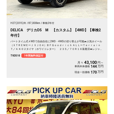
H27(2015)年
87,000km
車検2年付
DELICA デリカD5 M 【カスタム】【4WD】【車検2
年付】
パートタイム式４WDで自由自在に2WD・4WDの切り替えが可能🚙人気ホイール
（ＸＴＲＥＭＥーＪ ＸＪ０４）ＢＦＧｏｏｄｒｉｃｈ ＡＬＬーＴｅｒｒａｉｎ
Ｔ／Ａ ＫＯ２タイヤ（ホワイトレター） ２３５／７０Ｒ１６装着済🔥レジャー
やキャンプなどアウトドアに最適な1台✨大家族にオススメな8人乗り✨イクリプ
TK3510
1年間無料保証付
スSDナビ🗾CD・DVD💿Bluetooth🎶フルセグＴＶ内蔵型📺走行中映像視聴可能😁
ALPINE製フリップダウンモニターで後席の方でもTVやDVDが楽しめます🎵両側
43,100
月々
円～
スライドドア＆左側電動スライドドアで楽々開閉可能📣夜間でも明るいＨＩＤヘ
万円
144
車両本体価格
ッドライト🔥 駐車時に安心なバックカメラ付きです✨
万円
170
現金一括価格