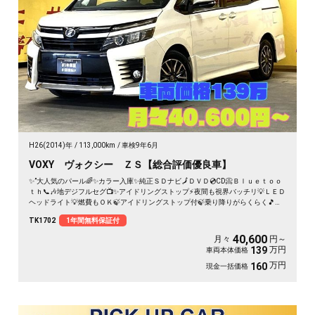
H26(2014)年
113,000km
車検9年6月
VOXY ヴォクシー ＺＳ【総合評価優良車】
✨”大人気のパール🌈✨カラー入庫✨純正ＳＤナビ🗾ＤＶＤ💿CD📀Ｂｌｕｅｔｏｏ
ｔｈ📞🎶地デジフルセグ📺✨アイドリングストップ⚡夜間も視界バッチリ💡ＬＥＤ
ヘッドライト💡燃費もＯＫ🍃アイドリングストップ付🍃乗り降りがらくらく🎵ワ
ンタッチオープナー😁✨左パワースライドドア🍀１台で８人も乗れる魅力的な車
TK1702
1年間無料保証付
両😍《1年保証》
40,600
月々
円～
万円
139
車両本体価格
万円
160
現金一括価格