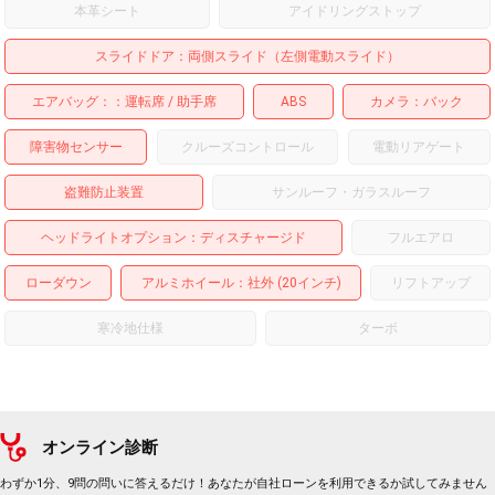
本革シート
アイドリングストップ
スライドドア
両側スライド（左側電動スライド）
エアバッグ：
運転席
助手席
ABS
カメラ
バック
障害物センサー
クルーズコントロール
電動リアゲート
盗難防止装置
サンルーフ・ガラスルーフ
ヘッドライトオプション
ディスチャージド
フルエアロ
ローダウン
アルミホイール
：社外 (20インチ)
リフトアップ
寒冷地仕様
ターボ
オンライン診断
わずか1分、9問の問いに答えるだけ！あなたが自社ローンを利用できるか試してみません