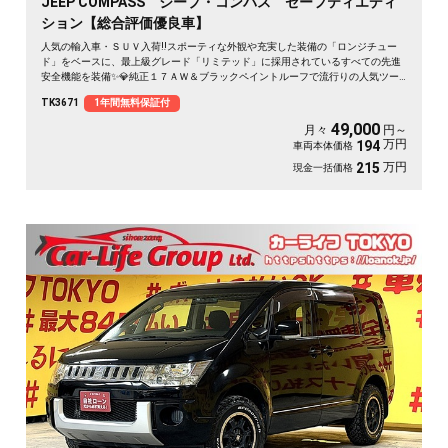
JEEP COMPASS ジープ・コンパス セーフティエディ
ション【総合評価優良車】
人気の輸入車・ＳＵＶ入荷‼️スポーティな外観や充実した装備の「ロンジチュー
ド」をベースに、最上級グレード「リミテッド」に採用されているすべての先進
安全機能を装備✨💎純正１７ＡＷ＆ブラックペイントルーフで流行りの人気ツー
トンカラー🌈🔥第4世代Uconnect 純正ナビ（ラジオ フルセグＴＶ Ｂｌｕｅｔ
TK3671
1年間無料保証付
ｏｏｔｈ ＡＵＸ ＵＳＢ）📞Ａｐｐｌｅ Ｃａｒ Ｐｌａｙ📱🚙月々４万円台～Ｏ
Ｋ
49,000
月々
円～
万円
194
車両本体価格
万円
215
現金一括価格