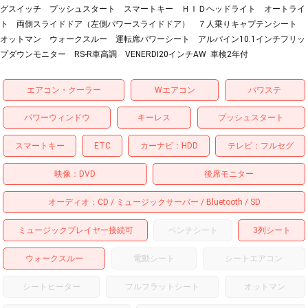
グスイッチ プッシュスタート スマートキー ＨＩＤヘッドライト オートライ
ト 両側スライドドア（左側パワースライドドア） ７人乗りキャプテンシート
オットマン ウォークスルー 運転席パワーシート アルパイン10.1インチフリッ
プダウンモニター RS-R車高調 VENERDI20インチAW 車検2年付
エアコン・クーラー
Wエアコン
パワステ
パワーウィンドウ
キーレス
プッシュスタート
スマートキー
ETC
カーナビ
HDD
テレビ
フルセグ
映像
DVD
後席モニター
オーディオ
CD
ミュージックサーバー
Bluetooth
SD
ミュージックプレイヤー接続可
ベンチシート
3列シート
ウォークスルー
電動シート
シートエアコン
シートヒーター
フルフラットシート
オットマン