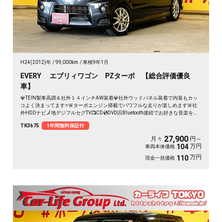
H24(2012)年
99,000km
車検9年1月
EVERY エブリィワゴン PZターボ 【総合評価優良
車】
💎TEIN製車高調＆社外１４インチAW装着💎社外ウッドパネル装着で内装もカッ
コよく決まってます⭐🚨ターボエンジン搭載でパワフルな走りが楽しめます🚨社
外HDDナビ🗾地デジフルセグTV📺CD💿DVD📀Bluetooth接続でお好きな音楽を流
せます📱🎶両側スライドドア＆左側パワースライドドアで乗降りも荷物の出し入
TK3675
1年間無料保証付
れも楽々✨
27,900
月々
円～
万円
104
車両本体価格
万円
110
現金一括価格