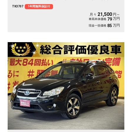
ラクルオープンドア』👀大きく開閉可能なので乗り降りや荷物の出し入れ楽々便
TK3707
1年間無料保証付
利👪リアシートアレンジ次第でラゲッジスペースも自在な万能車輌😲🔦夜間走行
も視界良好なHIDヘッドライト＆フォグランプ💡
21,500
月々
円～
万円
79
車両本体価格
万円
85
現金一括価格