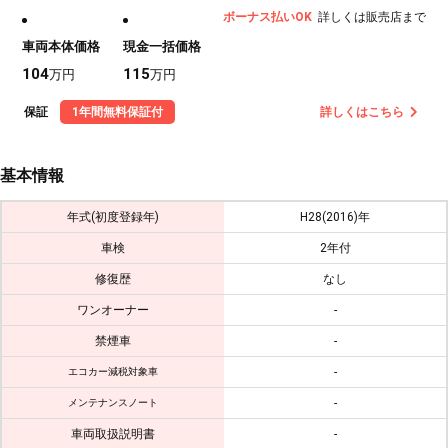
ボーナス払いOK
詳しくは販売店まで
車両本体価格
現金一括価格
104
115
万円
万円
保証
1年間無料保証付
詳しくはこちら
基本情報
年式(初度登録年)
H28(2016)年
車検
2年付
修復歴
なし
ワンオーナー
-
禁煙車
-
-
エコカー減税対象車
-
メンテナンスノート
車両取扱説明書
-