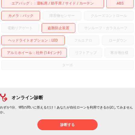
エアバッグ：
運転席
助手席
サイド
カーテン
ABS
カメラ
バック
障害物センサー
クルーズコントロール
電動リアゲート
盗難防止装置
サンルーフ・ガラスルーフ
ヘッドライトオプション
LED
フルエアロ
ローダウン
アルミホイール
：社外 (14インチ)
リフトアップ
寒冷地仕様
ターボ
オンライン診断
わずか1分、9問の問いに答えるだけ！あなたが自社ローンを利用できるか試してみません
か。
診断する