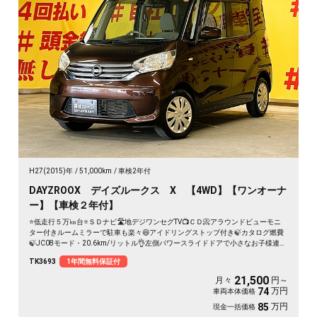
H27(2015)年
51,000km
車検2年付
DAYZROOX デイズルークス X 【4WD】【ワンオーナ
ー】【車検２年付】
⭐低走行５万㎞台⭐ＳＤナビ🛣️地デジワンセグTV📺ＣＤ📀アラウンドビューモニ
ター付きルームミラーで駐車も楽々😆アイドリングストップ付き🍃カタログ燃費
🍃JC08モード・20.6km/リットル👌左側パワースライドドアで小さなお子様連れ
でも楽々開閉可能🚪✨後席フルフラットにすることが出来るので大きな荷物も沢
TK3693
1年間無料保証付
山乗せられます💺📦高い天井で乗り降りも荷物の積み込みも楽々✨
21,500
月々
円～
万円
74
車両本体価格
万円
85
現金一括価格