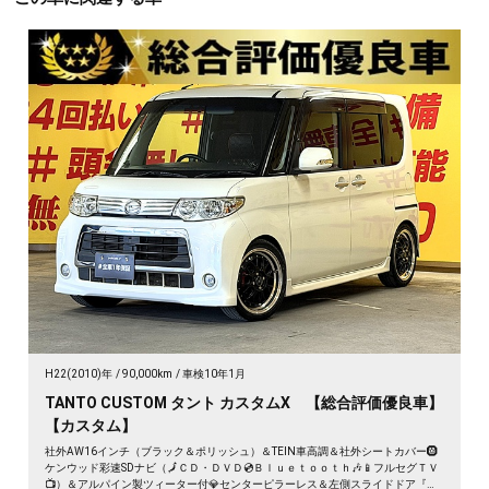
H22(2010)年
90,000km
車検10年1月
TANTO CUSTOM タント カスタムX 【総合評価優良車】
【カスタム】
社外AW16インチ（ブラック＆ポリッシュ）＆TEIN車高調＆社外シートカバー🛞
ケンウッド彩速SDナビ（🗾ＣＤ・ＤＶＤ💿Ｂｌｕｅｔｏｏｔｈ🎶📱フルセグＴＶ
📺）＆アルパイン製ツィーター付💎センターピラーレス＆左側スライドドア『ミ