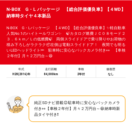
N-BOX G・L パッケージ 【総合評価優良車】【４WD】
納車時タイヤ４本新品
N-BOX G・Lパッケージ 【４WD】【総合評価優良車】✨軽自動車
人気No.1のハイトールワゴン✨ 🍃カタログ燃費ＪＣ０８モード２
３．６ｋｍ／Ｌの低燃費🍃 両側スライドドアで乗り降りやお荷物の
積み下ろしがラクラク📦左側は電動スライドドア！ 夜間でも明る
いLEDヘッドライト🔦 駐車時に安心なバックカメラ付き👀 【車検
２年付】月々２万円台～😆
年式
走行距離
車検
修復歴
H28(2016)年
84,000km
2年付
なし
純正SDナビ搭載😊駐車時に安心なバックカメラ
付き👀【車検２年付】月々２万円台～😆納車時新
品タイヤ付き❗