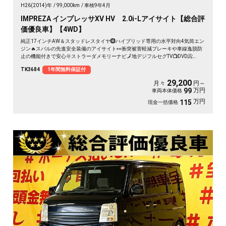
H26(2014)年
99,000km
車検9年4月
IMPREZA インプレッサXV HV 2.0i-Lアイサイト【総合評
価優良車】【4WD】
純正17インチAW＆スタッドレスタイヤ🛞ハイブリッド専用の水平対向4気筒エン
ジン🔥スバルの先進安全装備のアイサイト👀衝突被害軽減ブレーキや車線逸脱防
止の機能付きで安心🌞ストラーダメモリーナビ🗾地デジフルセグTV📺DVD📀
Bluetooth📞📱カタログ燃費🍃ＪＣ０８モード２０．０ｋｍ／Ｌ🍃高速走行に便利
TK3684
1年間無料保証付
なＥＴＣ＆レーダークルーズコントロール＆パドルシフト装備🌈前席パワーシー
トで自由自在に移動可能💺✨夜間でも明るいHIDヘッドライト&フォグ🔦月々２万
29,200
月々
円～
円台～OK👌
万円
99
車両本体価格
万円
115
現金一括価格