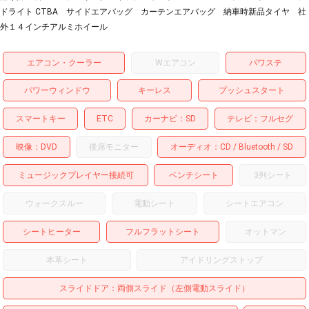
ドライト CTBA サイドエアバッグ カーテンエアバッグ 納車時新品タイヤ 社
外１４インチアルミホイール
エアコン・クーラー
Wエアコン
パワステ
パワーウィンドウ
キーレス
プッシュスタート
スマートキー
ETC
カーナビ
SD
テレビ
フルセグ
映像
DVD
後席モニター
オーディオ
CD
Bluetooth
SD
ミュージックプレイヤー接続可
ベンチシート
3列シート
ウォークスルー
電動シート
シートエアコン
シートヒーター
フルフラットシート
オットマン
本革シート
アイドリングストップ
スライドドア
両側スライド（左側電動スライド）