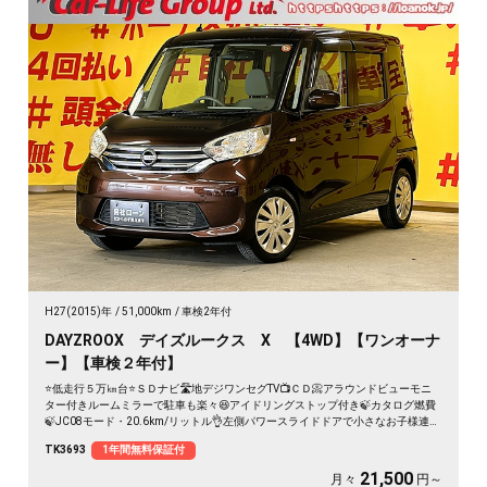
H27(2015)年
51,000km
車検2年付
DAYZROOX デイズルークス X 【4WD】【ワンオーナ
ー】【車検２年付】
⭐低走行５万㎞台⭐ＳＤナビ🛣️地デジワンセグTV📺ＣＤ📀アラウンドビューモニ
ター付きルームミラーで駐車も楽々😆アイドリングストップ付き🍃カタログ燃費
🍃JC08モード・20.6km/リットル👌左側パワースライドドアで小さなお子様連れ
でも楽々開閉可能🚪✨後席フルフラットにすることが出来るので大きな荷物も沢
TK3693
1年間無料保証付
山乗せられます💺📦高い天井で乗り降りも荷物の積み込みも楽々✨
21,500
月々
円～