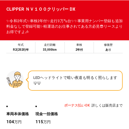
CLIPPER ＮＶ１００クリッパー DX
✨令和2年式✨車検2年付✨走行3万㌔台✨✨事業用ナンバー登録も追加
料金なしで登録可能✨軽運送のお仕事されてある方必見😎リースより
お得ですよ🎶
年式
走行距離
車検
修復歴
R2(2020)年
33,000km
2年付
あり
LEDヘッドライトで暗い夜道も明るく照らします
💡💡
ボーナス払いOK
詳しくは販売店まで
車両本体価格
現金一括価格
104
115
万円
万円