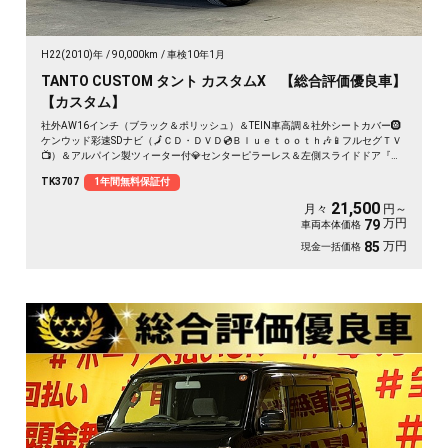
H22(2010)年
90,000km
車検10年1月
TANTO CUSTOM タント カスタムX 【総合評価優良車】
【カスタム】
社外AW16インチ（ブラック＆ポリッシュ）＆TEIN車高調＆社外シートカバー🛞
ケンウッド彩速SDナビ（🗾ＣＤ・ＤＶＤ💿Ｂｌｕｅｔｏｏｔｈ🎶📱フルセグＴＶ
📺）＆アルパイン製ツィーター付💎センターピラーレス＆左側スライドドア『ミ
ラクルオープンドア』👀大きく開閉可能なので乗り降りや荷物の出し入れ楽々便
TK3707
1年間無料保証付
利👪リアシートアレンジ次第でラゲッジスペースも自在な万能車輌😲🔦夜間走行
も視界良好なHIDヘッドライト＆フォグランプ💡
21,500
月々
円～
万円
79
車両本体価格
万円
85
現金一括価格