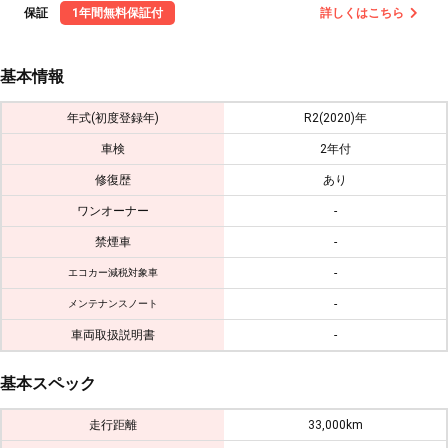
保証
1年間無料保証付
詳しくはこちら
基本情報
年式(初度登録年)
R2(2020)年
車検
2年付
修復歴
あり
ワンオーナー
-
禁煙車
-
-
エコカー減税対象車
-
メンテナンスノート
車両取扱説明書
-
基本スペック
走行距離
33,000km