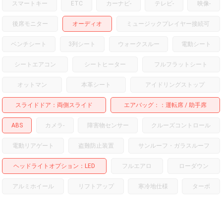
スマートキー
ETC
カーナビ
-
テレビ
-
映像
-
後席モニター
オーディオ
ミュージックプレイヤー接続可
ベンチシート
3列シート
ウォークスルー
電動シート
シートエアコン
シートヒーター
フルフラットシート
オットマン
本革シート
アイドリングストップ
スライドドア
両側スライド
エアバッグ：
運転席
助手席
ABS
カメラ
-
障害物センサー
クルーズコントロール
電動リアゲート
盗難防止装置
サンルーフ・ガラスルーフ
ヘッドライトオプション
LED
フルエアロ
ローダウン
アルミホイール
リフトアップ
寒冷地仕様
ターボ