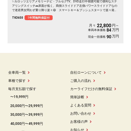
✨カロッツエリアメモリーナビ・フルセグTV、DVD走行中視聴可能で便利なステ
アリングスイッチ🚗床面が低く、両側スライドドア左側パワースライドドアなの
で老若男女問わず乗り降り楽々😆 スマートキー＆プッシュスタートで楽々発進
😁社外LEDヘッドライト装備🌜《1年保証付》
TK3650
1年間無料保証付
22,800
月々
円～
万円
84
車両本体価格
万円
90
現金一括価格
全車両一覧
自社ローンについて
車種で探す
ご購入の流れ
毎月支払額で探す
カーライフだけの無料保証
〜19,999円
簡単診断
よくある質問
20,000円〜29,999円
お問い合わせ
30,000円〜39,999円
お客様の声
40,000円〜49,999円
お知らせ