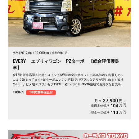
H24(2012)年
99,000km
車検9年1月
EVERY エブリィワゴン PZターボ 【総合評価優良
車】
💎TEIN製車高調＆社外１４インチAW装着💎社外ウッドパネル装着で内装もカッ
コよく決まってます⭐🚨ターボエンジン搭載でパワフルな走りが楽しめます🚨社
外HDDナビ🗾地デジフルセグTV📺CD💿DVD📀Bluetooth接続でお好きな音楽を流
せます📱🎶両側スライドドア＆左側パワースライドドアで乗降りも荷物の出し入
TK3675
1年間無料保証付
れも楽々✨
27,900
月々
円～
万円
104
車両本体価格
万円
110
現金一括価格