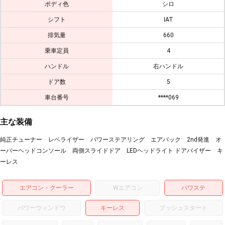
ボディ色
シロ
シフト
IAT
排気量
660
乗車定員
4
ハンドル
右ハンドル
ドア数
5
車台番号
****069
主な装備
純正チューナー レベライザー パワーステアリング エアバック 2nd発進 オ
ーバーヘッドコンソール 両側スライドドア LEDヘッドライト ドアバイザー キ
ーレス
エアコン・クーラー
Wエアコン
パワステ
パワーウィンドウ
キーレス
プッシュスタート