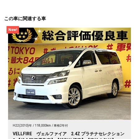
この車に関連する車
New!
H22(2010)年
118,000km
車検2年付
VELLFIRE ヴェルファイア 2.4Z プラチナセレクション