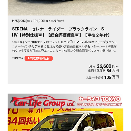
H25(2013)年
104,000km
車検2年付
SERENA セレナ ライダー ブラックライン S-
HV【特別仕様車】【総合評価優良車】【車検２年付】
✨純正8インチHDDナビ🗾地デジフルセグTV📺CD🎵DVD📀後席フリップダウンモ
ニター✨インテリアを変える活用で使い方自由自在マルチセンターシート🌈後席
独立で温度操作可能のWエアコンなどで快適な空間😆両側パワスラで乗り降りラ
クラク✨ETC搭載😆専用シートカバー装備🌛
TK3706
1年間無料保証付
26,600
月々
円～
万円
84
車両本体価格
万円
105
現金一括価格