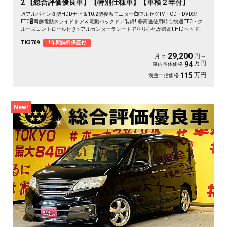
2 【総合評価優良車】【特別仕様車】【車検２年付】
🎶アルパイン８型HDDナビ＆10.2型後席モニター📺フルセグTV・CD・DVD📀
ETC🖥️両側電動スライドドア＆電動バックドア装備‼️😆高速使用時も快適ETC・ク
ルーズコントロール付き✨アルカンターラシートで座り心地が最高‼️HIDヘッドラ
イトで夜間も明るく安全走行🚗ウォークスルー・キャプテンシート💺オットマン
TK3709
1年間無料保証付
など高級感溢れる室内😊左右独立のデュアルエアコンや後席独立のWエアコンな
ど車内の空調も快適🎶月々２万円台～OK👌
29,200
月々
円～
万円
94
車両本体価格
万円
115
現金一括価格
New!