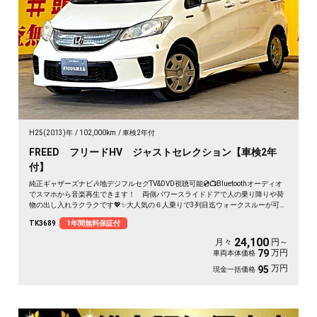
H25(2013)年
102,000km
車検2年付
FREED フリードHV ジャストセレクション【車検2年
付】
純正ギャザーズナビ🎶地デジフルセグTV&DVD視聴可能💿📺Bluetoothオーディオ
でスマホから音楽再生できます！ 両側パワースライドドアで人の乗り降りや荷
物の出し入れラクラクです💖✨大人気の６人乗りで3列目迄ウォークスルーが可能
👀🎶高速運転時に運転補助をしてくれるクルーズコントロール付で運転が楽しい
TK3689
1年間無料保証付
です😊 夜間でも明るいHIDヘッドライト👀
24,100
月々
円～
万円
79
車両本体価格
万円
95
現金一括価格