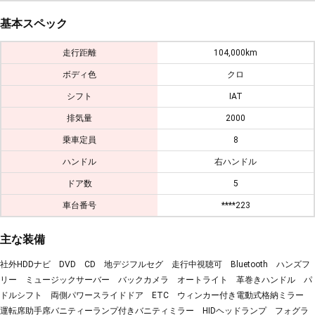
基本スペック
走行距離
104,000km
ボディ色
クロ
シフト
IAT
排気量
2000
乗車定員
8
ハンドル
右ハンドル
ドア数
5
車台番号
****223
主な装備
社外HDDナビ DVD CD 地デジフルセグ 走行中視聴可 Bluetooth ハンズフ
リー ミュージックサーバー バックカメラ オートライト 革巻きハンドル パ
ドルシフト 両側パワースライドドア ETC ウィンカー付き電動式格納ミラー
運転席助手席バニティーランプ付きバニティミラー HIDヘッドランプ フォグラ