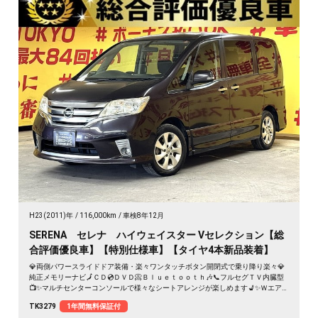
H23(2011)年
116,000km
車検8年12月
SERENA セレナ ハイウェイスター Vセレクション【総
合評価優良車】【特別仕様車】【タイヤ4本新品装着】
💎両側パワースライドドア装備・楽々ワンタッチボタン開閉式で乗り降り楽々💎
純正メモリーナビ🗾ＣＤ💿ＤＶＤ📀Ｂｌｕｅｔｏｏｔｈ🎶📞フルセグＴＶ内臓型
📺✨マルチセンターコンソールで様々なシートアレンジが楽しめます💺✨Ｗエア
コンタイプでリアの温度調整も可能🌀高速走行もストレスなしのビルトインETC&
TK3279
1年間無料保証付
クルーズコントロール付き🚗✨後方視界も良好なバックカメラ📷リアサイドシェ