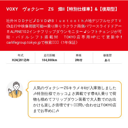
VOXY ヴォクシー ZS 煌Ⅱ【特別仕様車】&【後期型】
社外ＨＤＤナビ🗾ＤＶＤ💿Ｂｌｕｅｔｏｏｔｈ🎶地デジフルセグＴＶ
📺走行中映像視聴可能👀乗り降りラクラク両側パワースライドドアー
🚪ALPINE10.2インチフリップダウンモニター💺シフトチェンジが可
能・パドルシフト搭載👐 TOKYO店専用HPにて更新中❗
carlifegroup.tokyo.jpで検索🕵️‍♂️🌛《1年保証》
年式
走行距離
車検
修復歴
H24(2012)年
104,000km
2年付
あり
人気のヴォクシーZSキラメキⅡが入庫致しました
🎶特別仕様でカッコよさ満載です😎8人乗りで荷
物も積めてフリップダウン装着で大人数でのお出
かけも楽しさ倍増です✨🏃‍♂️問い合わせはTOKYO店
までお早めに🎶