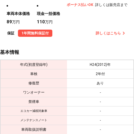
ボーナス払いOK
詳しくは販売店まで
車両本体価格
現金一括価格
89
110
万円
万円
保証
1年間無料保証付
詳しくはこちら
基本情報
年式(初度登録年)
H24(2012)年
車検
2年付
修復歴
あり
ワンオーナー
-
禁煙車
-
-
エコカー減税対象車
-
メンテナンスノート
車両取扱説明書
-