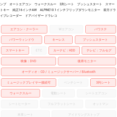
ンプ オートエアコン ウォークスルー 3列シート プッシュスタート スマー
トキー 純正16インチAW ALPINE10.1インチフリップダウンモニター 前方ドラ
イブレコーダー ドアバイザー ドラレコ
エアコン・クーラー
Wエアコン
パワステ
パワーウィンドウ
キーレス
プッシュスタート
スマートキー
ETC
カーナビ
HDD
テレビ
フルセグ
映像
DVD
後席モニター
オーディオ
CD
ミュージックサーバー
Bluetooth
ミュージックプレイヤー接続可
ベンチシート
3列シート
ウォークスルー
電動シート
シートエアコン
シートヒーター
フルフラットシート
オットマン
本革シート
アイドリングストップ