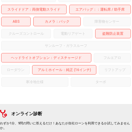
スライドドア
両側電動スライド
エアバッグ：
運転席
助手席
ABS
カメラ
バック
障害物センサー
クルーズコントロール
電動リアゲート
盗難防止装置
サンルーフ・ガラスルーフ
ヘッドライトオプション
ディスチャージド
フルエアロ
ローダウン
アルミホイール
：純正 (16インチ)
リフトアップ
寒冷地仕様
ターボ
オンライン診断
わずか1分、9問の問いに答えるだけ！あなたが自社ローンを利用できるか試してみません
か。