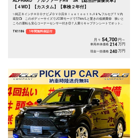
ALPHARD アルファードHV SR 【総合評価優良車】
【４WD】【カスタム】【車検２年付】
✨純正８インチＨＤＤナビ🗾ＤＶＤ📀Ｂｌｕｅｔｏｏｔｈ🎶📱📞フルセグＴＶ内
蔵型📺 このボディーサイズでJC08モードで17km/Lと驚きの低燃費😆 狭いと
ころの運転も安心コーナーセンサー付き😊７人乗りキャプテンシートでオットマ
ン付き💺車内でくつろぎ空間をお楽しみいただける素敵な１台💺 社外サス＆社
TK1186
1年間無料保証付
外19インチアルミホイール付き🚗
54,700
月々
円～
万円
214
車両本体価格
万円
240
現金一括価格