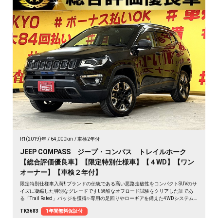
R1(2019)年
64,000km
車検2年付
JEEP COMPASS ジープ・コンパス トレイルホーク
【総合評価優良車】【限定特別仕様車】【４WD】【ワン
オーナー】【車検２年付】
限定特別仕様車入荷‼️ブランドの伝統である高い悪路走破性をコンパクトSUVのサ
イズに凝縮した特別なグレードです‼️過酷なオフロード試験をクリアした証であ
る「Trail Rated」バッジを獲得✨専用の足回りやローギアを備えた4WDシステム
を搭載🔥💎純正17ＡＷ＆自動ブレーキ＆安全装備が充実です😍🔥第4世代
TK3683
1年間無料保証付
Uconnect 純正ナビ（ラジオ フルセグＴＶ Bluetooth AUX USB）📞Apple