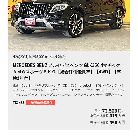
H26(2014)年
95,000km
車検2年付
MERCEDES BENZ メルセデスベンツ GLK350 4マチック
ＡＭＧスポーツＰＫＧ【総合評価優良車】【4WD】【車
検2年付】
純正HDDナビ 地デジフルセグTV CD DVD Bluetooth ビルトインETC バ
ックカメラ フロント アラウンドビューモニター パノラマサンルーフ チル
トテレスコピック クルーズコントロール クリアランスソナー 電動パーキン
グブレーキ 前席パワーシート 前席シートヒーター 前席メモリーシート パ
TK3488
1年間無料保証付
ドルシフト リア電動サンシェード ステアリングアシスト レーンキープアシ
スト ウィンカー付き電動格納ミラー 純正エアサス ステアリングスイッチ
73,500
月々
円～
オートライト LEDヘッドライト オートエアコン デュアルエアコン 純正
万円
319
車両本体価格
１９インチAW ルーフレール
万円
350
現金一括価格