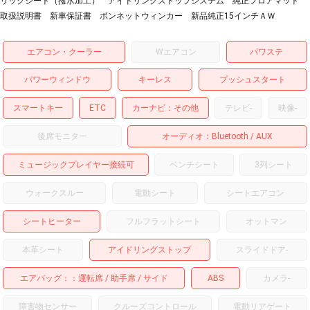
リックシート（撥水加工） アイドリングストップシステム 純正フロアマット
取扱説明書 新車保証書 ボンネットウィンカー 新品純正15インチＡＷ
エアコン・クーラー
Wエアコン
パワステ
パワーウィンドウ
キーレス
プッシュスタート
スマートキー
ETC
カーナビ
その他
テレビ
-
映像
-
後席モニター
オーディオ
Bluetooth
AUX
ミュージックプレイヤー接続可
ベンチシート
3列シート
ウォークスルー
電動シート
シートエアコン
シートヒーター
フルフラットシート
オットマン
本革シート
アイドリングストップ
スライドドア
-
エアバッグ：
運転席
助手席
サイド
ABS
カメラ
-
障害物センサー
クルーズコントロール
電動リアゲート