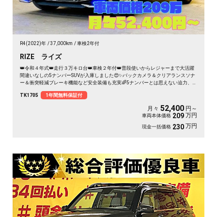
R4(2022)年
37,000km
車検2年付
RIZE ライズ
👑令和４年式👑走行３万キロ台👑車検２年付👑普段使いからレジャーまで大活躍
間違いなしの5ナンバーSUVが入庫しました😍✨バックカメラ＆クリアランスソナ
ー＆衝突軽減ブレーキ機能など安全装備も充実🌈5ナンバーとは思えない迫力、
存在感🔥モデリスタハーフエアロでかっこよく決まってます😎
TK1705
1年間無料保証付
52,400
月々
円～
万円
209
車両本体価格
万円
230
現金一括価格