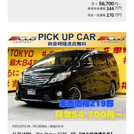
Car Play📱
56,700
月々
円～
万円
244
車両本体価格
万円
270
現金一括価格
H25(2013)年
93,000km
車検2年付