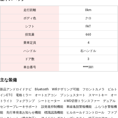
走行距離
0km
ボディ色
クロ
シフト
FAT
排気量
660
乗車定員
4
ハンドル
右ハンドル
ドア数
3
車台番号
****381
主な装備
新品アンドロイドナビ Bluetooth Wifiテザリング可能 フロントカメラ ビルト
インETC 電格ミラー オートエアコン プッシュスタート スマートキー オー
トライト フォグランプ シートヒーター ４WD切替トランスファー デュアル
センサーブレーキサポート 誤発進抑制機能 車線逸脱警報機能 ふらつき警報機
能 先行車発進お知らせ機能 標識認識機能 ヒルホールドコントロール ファブ