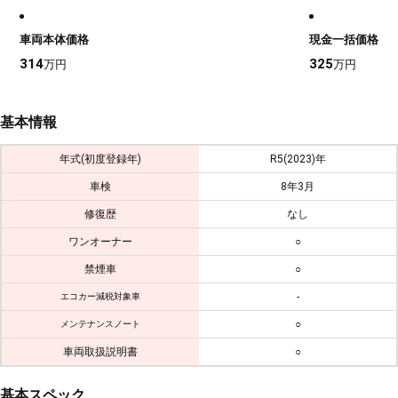
車両本体価格
現金一括価格
314
325
万円
万円
基本情報
年式(初度登録年)
R5(2023)年
車検
8年3月
修復歴
なし
ワンオーナー
○
禁煙車
○
-
エコカー減税対象車
○
メンテナンスノート
車両取扱説明書
○
基本スペック