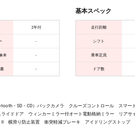
基本スペック
2年付
走行距離
ー
-
シフト
-
乗車定員
象車
書
-
ドア数
uetooth・SD・CD）バックカメラ クルーズコントロール ス
ライドドア ウィンカーミラー付オート電動格納ミラー リアサイド
トⅡ 横滑り防止装置 衝突軽減ブレーキ アイドリングストップ