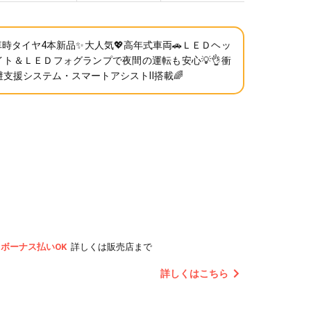
車時タイヤ4本新品✨大人気💖高年式車両🚗ＬＥＤヘッ
イト＆ＬＥＤフォグランプで夜間の運転も安心💡👌衝
避支援システム・スマートアシストⅡ搭載🌈
ボーナス払いOK
詳しくは販売店まで
詳しくはこちら