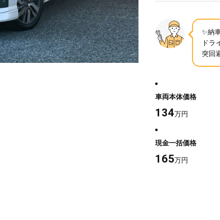
✨納
ドラ
突回
車両本体価格
134
万円
現金一括価格
165
万円