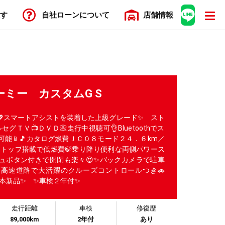
す
自社ローン
について
店舗
情報
ーミー カスタムG S
💖スマートアシストを装着した上級グレード✨ スト
セグＴＶ📺ＤＶＤ📀走行中視聴可👌Bluetoothでス
能📱🎵カタログ燃費ＪＣ０８モード２４．６km／
ストップ搭載で低燃費🍃乗り降り便利な両側パワース
シュボタン付きで開閉も楽々😍✨バックカメラで駐車
💡高速道路で大活躍のクルーズコントロールつき🚗
4本新品✨ ✨車検２年付✨
走行距離
車検
修復歴
89,000km
2年付
あり