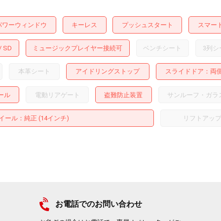
パワーウィンドウ
キーレス
プッシュスタート
スマー
SD
ミュージックプレイヤー接続可
ベンチシート
3列シ
本革シート
アイドリングストップ
スライドドア
両
ール
電動リアゲート
盗難防止装置
サンルーフ・ガラ
イール
：純正 (14インチ)
リフトアッ
お電話でのお問い合わせ