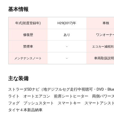
基本情報
年式(初度登録年)
H29(2017)年
車検
修復歴
あり
ワンオーナ
禁煙車
-
エコカー減税対
-
車両取扱説明
メンテナンスノート
主な装備
ストラーダSDナビ（地デジフルセグ走行中視聴可・DVD・Bl
ライト オートエアコン 前席シートヒーター 両側パワース
フォグ プッシュスタート スマートキー スマートアシス
タイヤ４本新品納車