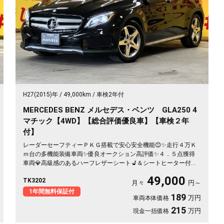
H27(2015)年
49,000km
車検2年付
MERCEDES BENZ メルセデス・ベンツ GLA250 4
マチック【4WD】【総合評価優良車】【車検２年
付】
レーダーセーフティーＰＫＧ搭載で安心安全機能😊✨走行４万Ｋ
ｍ台の多機能装備車両✨優良オークション高評価✨４．５点獲得
車両💎高級感のあるハーフレザーシート💺＆シートヒーター付🚨
純正ＨＤＤナビ🗾ＤＶＤ📀Ｂｌｕｅｔｏｏｔｈ🎶📱📞・フルセグ
49,000
TK3202
ＴＶ内臓📺パドルシフト機能付きで機敏なスポーツマチック機能
月々
円～
も味わえます🏎明るいＨＩＤヘッドライト＆フォグランプ🔦純正
1年間無料保証付
189
万円
車両本体価格
18インチAW＆スタッドレスタイヤ付❄️☃️月々4万円台～✨
215
万円
現金一括価格