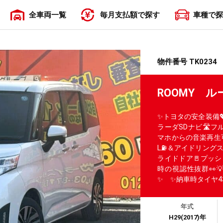
全車両一覧
毎月支払額で探す
車種で探
〜19,999円
20,000円〜29,999円
30,000円〜39,999円
40,000円〜49,999円
50,000円〜
物件番号 TK0234
ROOMY ル
✨トヨタの安全装備
ラーダSDナビ🛣️フル
マホからの音楽再生可
L⛽＆アイドリング
ライドドア🚪プッ
時の視認性抜群👀
✨ ✨納車時タイヤ
年式
H29(2017)年