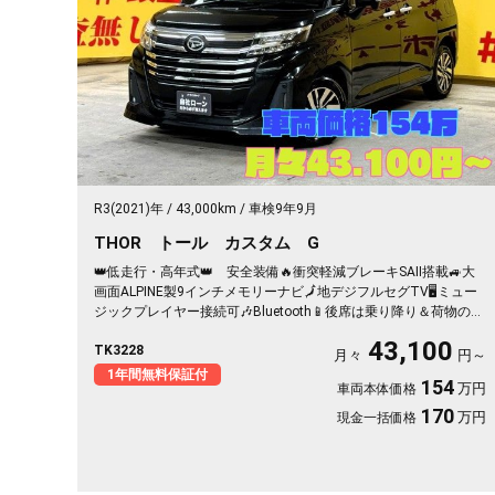
R3(2021)年
43,000km
車検9年9月
THOR トール カスタム G
👑低走行・高年式👑 安全装備🔥衝突軽減ブレーキSAⅡ搭載🚙大
画面ALPINE製9インチメモリーナビ🗾地デジフルセグTV🖥️ミュー
ジックプレイヤー接続可🎶Bluetooth📱後席は乗り降り＆荷物の出
し入れも楽々のワンタッチオープナー付き両側パワースライドド
43,100
TK3228
ア🚪夜間走行も安心のLEDヘッドライト&LEDフォグ🔦
月々
円～
1年間無料保証付
154
万円
車両本体価格
170
万円
現金一括価格