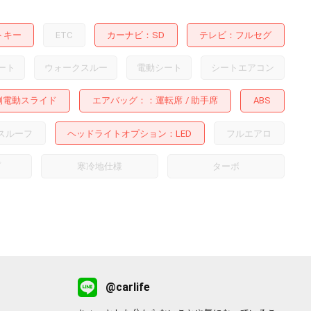
トキー
ETC
カーナビ
SD
テレビ
フルセグ
ート
ウォークスルー
電動シート
シートエアコン
側電動スライド
エアバッグ：
運転席
助手席
ABS
スルーフ
ヘッドライトオプション
LED
フルエアロ
プ
寒冷地仕様
ターボ
@carlife