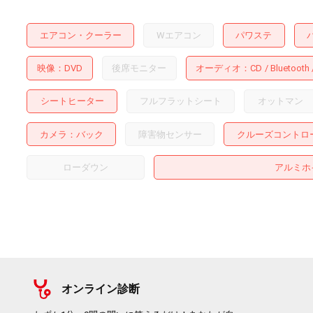
エアコン・クーラー
Wエアコン
パワステ
映像
DVD
後席モニター
オーディオ
CD
Bluetooth
シートヒーター
フルフラットシート
オットマン
カメラ
バック
障害物センサー
クルーズコントロ
ローダウン
アルミホ
オンライン診断