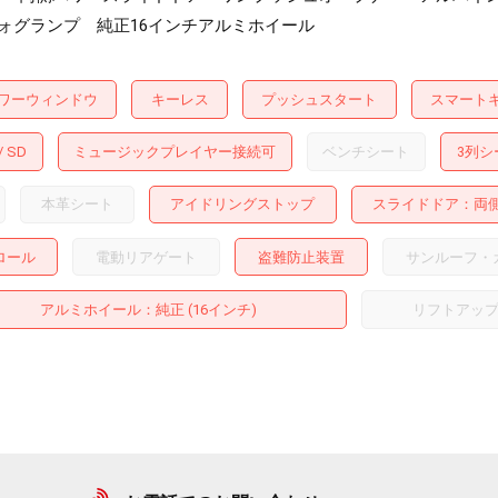
ォグランプ 純正16インチアルミホイール
ワーウィンドウ
キーレス
プッシュスタート
スマート
SD
ミュージックプレイヤー接続可
ベンチシート
3列シ
本革シート
アイドリングストップ
スライドドア
両
ロール
電動リアゲート
盗難防止装置
サンルーフ・
アルミホイール
：純正 (16インチ)
リフトアッ