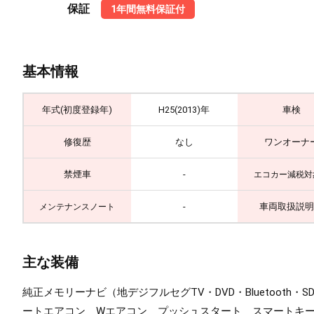
保証
1年間無料保証付
基本情報
年式(初度登録年)
H25(2013)年
車検
修復歴
なし
ワンオーナ
禁煙車
-
エコカー減税対
-
車両取扱説明
メンテナンスノート
主な装備
純正メモリーナビ（地デジフルセグTV・DVD・Bluetoo
ートエアコン Wエアコン プッシュスタート スマートキ