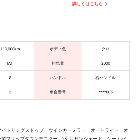
詳しくはこちら
110,000km
ボディ色
クロ
IAT
排気量
2000
8
ハンドル
右ハンドル
5
車台番号
****005
ール アイドリングストップ ウインカーミラー オートライト オ
製フリップダウンモニター 2列目サンシェード シートバ