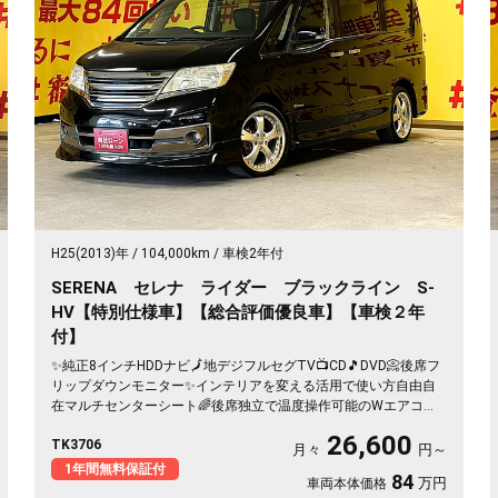
H25(2013)年
104,000km
車検2年付
SERENA セレナ ライダー ブラックライン S-
HV【特別仕様車】【総合評価優良車】【車検２年
付】
✨純正8インチHDDナビ🗾地デジフルセグTV📺CD🎵DVD📀後席フ
リップダウンモニター✨インテリアを変える活用で使い方自由自
在マルチセンターシート🌈後席独立で温度操作可能のWエアコン
などで快適な空間😆両側パワスラで乗り降りラクラク✨ETC搭載
26,600
TK3706
😆専用シートカバー装備🌛
月々
円～
1年間無料保証付
84
万円
車両本体価格