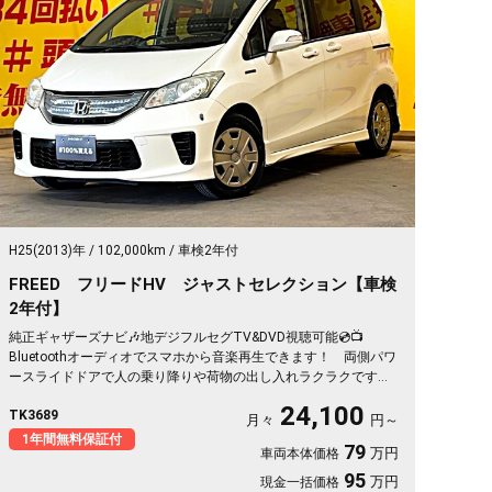
H25(2013)年
102,000km
車検2年付
FREED フリードHV ジャストセレクション【車検
2年付】
純正ギャザーズナビ🎶地デジフルセグTV&DVD視聴可能💿📺
Bluetoothオーディオでスマホから音楽再生できます！ 両側パワ
ースライドドアで人の乗り降りや荷物の出し入れラクラクです💖
✨大人気の６人乗りで3列目迄ウォークスルーが可能👀🎶高速運転
24,100
TK3689
時に運転補助をしてくれるクルーズコントロール付で運転が楽し
月々
円～
いです😊 夜間でも明るいHIDヘッドライト👀
1年間無料保証付
79
万円
車両本体価格
95
万円
現金一括価格