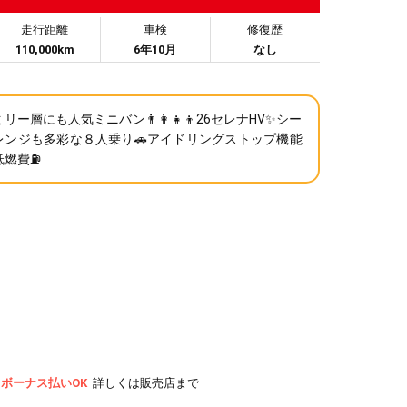
走行距離
車検
修復歴
110,000km
6年10月
なし
リー層にも人気ミニバン👨‍👩‍👧‍👦26セレナHV✨シー
レンジも多彩な８人乗り🚗アイドリングストップ機能
低燃費⛽
ボーナス払いOK
詳しくは販売店まで