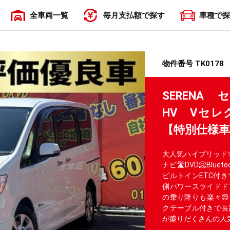
全車両一覧
毎月支払額で探す
車種で探
〜19,999円
20,000円〜29,999円
30,000円〜39,999円
40,000円〜49,999円
50,000円〜
物件番号 TK0178
SERENA
HV Vセ
【特別仕様
大人気ハイブリッド
ナビ🛣️DVD📀Bl
ビルトインETC付き
側パワースライドド
の乗り降りも楽々
クテーブル付きで長
が盛りだくさんの人気車両で