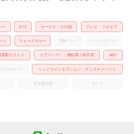
キー
ETC
カーナビ
その他
テレビ
フルセグ
ート
ウォークスルー
電動シート
シートエアコン
側電動スライド
エアバッグ：
運転席
助手席
ABS
ガラスルーフ
ヘッドライトオプション
ディスチャージド
プ
寒冷地仕様
ターボ