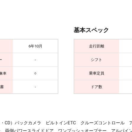
基本スペック
6年10月
走行距離
ー
-
シフト
○
乗車定員
象車
書
-
ドア数
th・SD・CD）バックカメラ ビルトインETC クルーズコントロ
ー 両側パワースライドドア ワンプッシュオープナー アルパイン