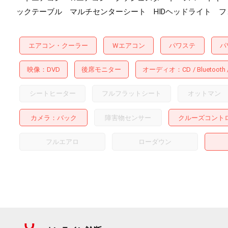
ックテーブル マルチセンターシート HIDヘッドライト フ
エアコン・クーラー
Wエアコン
パワステ
パ
映像
DVD
後席モニター
オーディオ
CD
Bluetooth
シートヒーター
フルフラットシート
オットマン
カメラ
バック
障害物センサー
クルーズコント
フルエアロ
ローダウン