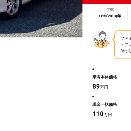
年式
H25(2013)年
ファミ
トア
付で
車両本体価格
89
万円
現金一括価格
110
万円