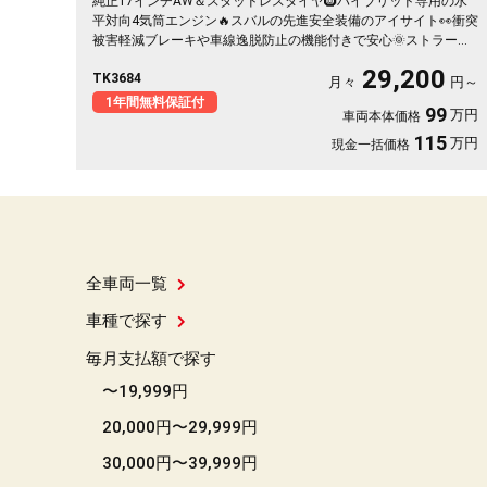
純正17インチAW＆スタッドレスタイヤ🛞ハイブリッド専用の水
平対向4気筒エンジン🔥スバルの先進安全装備のアイサイト👀衝突
被害軽減ブレーキや車線逸脱防止の機能付きで安心🌞ストラーダ
メモリーナビ🗾地デジフルセグTV📺DVD📀Bluetooth📞📱カタロ
29,200
TK3684
グ燃費🍃ＪＣ０８モード２０．０ｋｍ／Ｌ🍃高速走行に便利なＥ
月々
円～
ＴＣ＆レーダークルーズコントロール＆パドルシフト装備🌈前席
1年間無料保証付
99
万円
車両本体価格
パワーシートで自由自在に移動可能💺✨夜間でも明るいHIDヘッド
ライト&フォグ🔦月々２万円台～OK👌
115
万円
現金一括価格
全車両一覧
車種で探す
毎月支払額で探す
〜19,999円
20,000円〜29,999円
30,000円〜39,999円