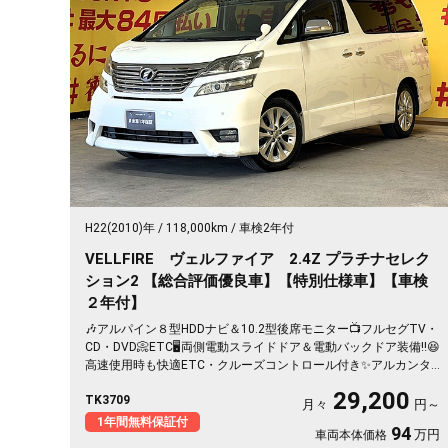
H22(2010)年
118,000km
車検2年付
VELLFIRE ヴェルファイア 2.4Z プラチナセレク
ション2 【総合評価優良車】【特別仕様車】【車検
２年付】
🎶アルパイン８型HDDナビ＆10.2型後席モニター📺フルセグTV・
CD・DVD📀ETC🖥️両側電動スライドドア＆電動バックドア装備‼️😆
高速使用時も快適ETC・クルーズコントロール付き✨アルカンタ
ーラシートで座り心地が最高‼️HIDヘッドライトで夜間も明るく安
29,200
TK3709
全走行🚗ウォークスルー・キャプテンシート💺オットマンなど高
月々
円～
級感溢れる室内😊左右独立のデュアルエアコンや後席独立のWエ
1年間無料保証付
94
万円
車両本体価格
アコンなど車内の空調も快適🎶月々２万円台～OK👌