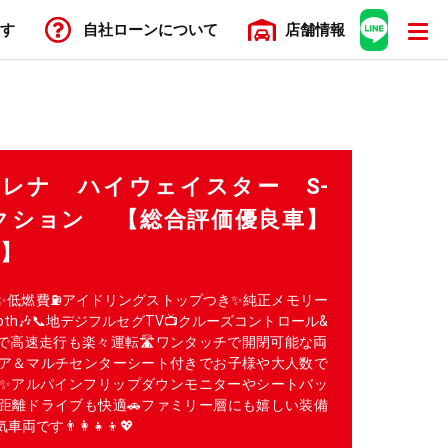
す
自社ローン
について
店舗
情報
 セレナ ハイウェイスター S-
レクション 【総合評価優良車】
車】
✨低燃費⛽アイドリングストップつき✨純正メモリー
uetooth🎶📞地デジフルセグTV📺クルーズコントロール&
で高速走行も楽々運転🛣️ワンタッチで開閉可能な両
ア＆マルチセンターシート付きでお子様や大人数で
✨アルパインフリップダウンモニターやシートバッ
距離ドライブも快適🚗ファミリー層にも嬉しい装備
す👨‍👩‍👧‍👦💖