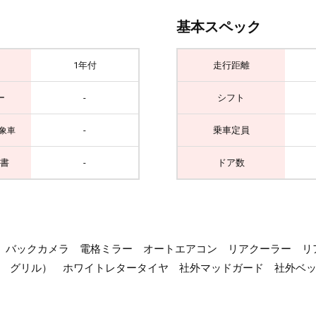
基本スペック
1年付
走行距離
ー
-
シフト
-
乗車定員
象車
書
-
ドア数
・SD・CD）バックカメラ 電格ミラー オートエアコン リアクーラ
 グリル） ホワイトレタータイヤ 社外マッドガード 社外ベット