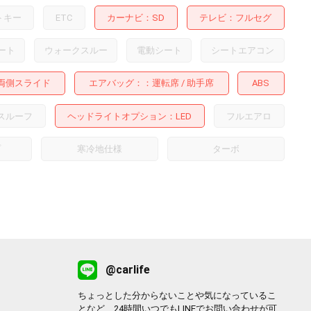
トキー
ETC
カーナビ
SD
テレビ
フルセグ
ート
ウォークスルー
電動シート
シートエアコン
両側スライド
エアバッグ：
運転席
助手席
ABS
スルーフ
ヘッドライトオプション
LED
フルエアロ
プ
寒冷地仕様
ターボ
@carlife
ちょっとした分からないことや気になっているこ
となど、24時間いつでもLINEでお問い合わせが可