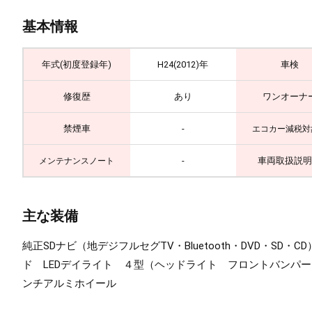
基本情報
年式(初度登録年)
H24(2012)年
車検
修復歴
あり
ワンオーナ
禁煙車
-
エコカー減税対
-
車両取扱説明
メンテナンスノート
主な装備
純正SDナビ（地デジフルセグTV・Bluetooth・DVD
ド LEDデイライト ４型（ヘッドライト フロントバンパー
ンチアルミホイール