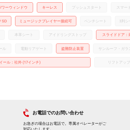
パワーウィンドウ
キーレス
プッシュスタート
スマー
SD
ミュージックプレイヤー接続可
ベンチシート
3列シ
本革シート
アイドリングストップ
スライドドア
ール
電動リアゲート
盗難防止装置
サンルーフ・ガラ
イール
：社外 (17インチ)
リフトアッ
お電話でのお問い合わせ
お急ぎの場合はお電話で。専属オペレーターがご
対応いたします。