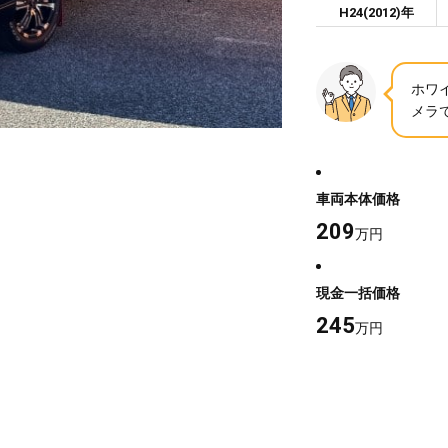
H24(2012)年
ホワ
メラ
車両本体価格
209
万円
現金一括価格
245
万円