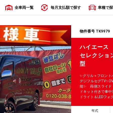
全車両一覧
毎月支払額で探す
車種で探
〜19,999円
20,000円〜29,999円
30,000円〜39,999円
40,000円〜49,999円
50,000円〜
物件番号 TK9979
ハイエース 
セレクショ
型
✨グリル＋フロント
デジフルセグTV✨DV
能✨ 両側スライド
ドキット付きで車中
ドライト＆LEDフ
年式