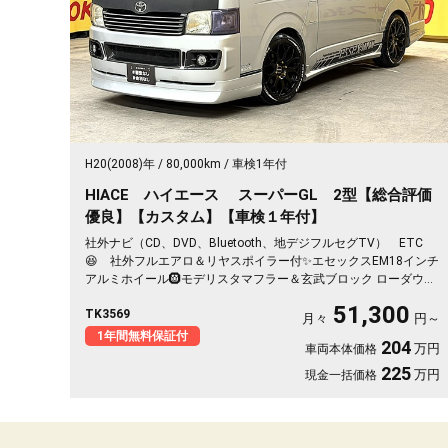
H20(2008)年
80,000km
車検1年付
HIACE ハイエース スーパーGL 2型【総合評価
優良】【カスタム】【車検１年付】
社外ナビ（CD、DVD、Bluetooth、地デジフルセグTV） ETC
😆 社外フルエアロ＆リヤスポイラー付✨エセックスEM18インチ
アルミホイール🛞モデリスタマフラー＆玄武ブロック ローダウン
されていてカッコよさUP‼️足回りもビルシュタインショックで安
51,300
TK3569
定性抜群👌たくさん積んでも安心のヘッドライトレベライザー付
月々
円～
🔦両側スライドドアで荷物の出し入れ＆乗り降りラクラク!
1年間無料保証付
204
万円
車両本体価格
225
万円
現金一括価格