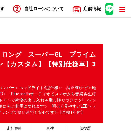
す
自社ローン
について
店舗
情報
ロング スーパーGL プライム
ン【カスタム】【特別仕様車】3
バンパー＋ヘッドライト4型仕様✨ 純正SDナビ✨地
D✨ Bluetoothオーディオでスマホから音楽再生可
ドア✨で荷物の出し入れ＆乗り降りラクラク! ベッ
泊にもご利用になれます✨ 明るく見やすいLEDヘッ
ォグランプで暗い道でも安心です✨【車検1年付】
走行距離
車検
修復歴