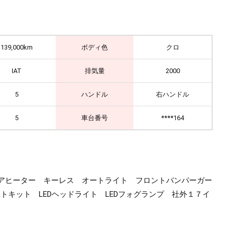
139,000km
ボディ色
クロ
IAT
排気量
2000
5
ハンドル
右ハンドル
5
車台番号
****164
ー リアヒーター キーレス オートライト フロントバンパーガー
キット LEDヘッドライト LEDフォグランプ 社外１７イ