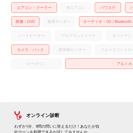
エアコン・クーラー
Wエアコン
パワステ
映像
DVD
後席モニター
オーディオ
CD
Bluetooth
シートヒーター
フルフラットシート
オットマン
カメラ
バック
障害物センサー
クルーズコントロ
ローダウン
アルミホ
オンライン診断
わずか1分、9問の問いに答えるだけ！あなたが自
社ローンを利用できるか試してみませんか。