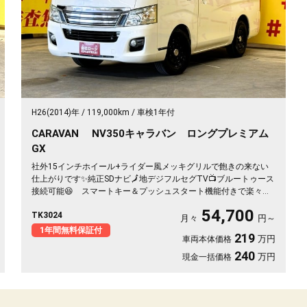
H26(2014)年
119,000km
車検1年付
CARAVAN NV350キャラバン ロングプレミアム
GX
社外15インチホイール+ライダー風メッキグリルで飽きの来ない
仕上がりです✨純正SDナビ🗾地デジフルセグTV📺ブルートゥース
接続可能😆 スマートキー＆プッシュスタート機能付きで楽々エ
ンジンスタート🔥 オートクローザー付き両側スライドドアで万
54,700
TK3024
が一の閉め忘れも防止できます🚗 駐車や切り返しの際にも安心
月々
円～
のバックカメラ付👀
1年間無料保証付
219
万円
車両本体価格
240
万円
現金一括価格