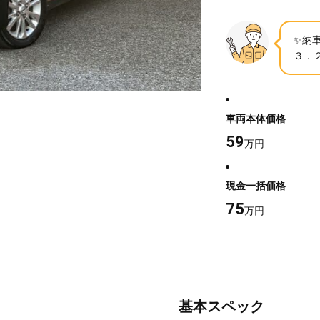
✨納
３．
車両本体価格
59
万円
現金一括価格
75
万円
基本スペック