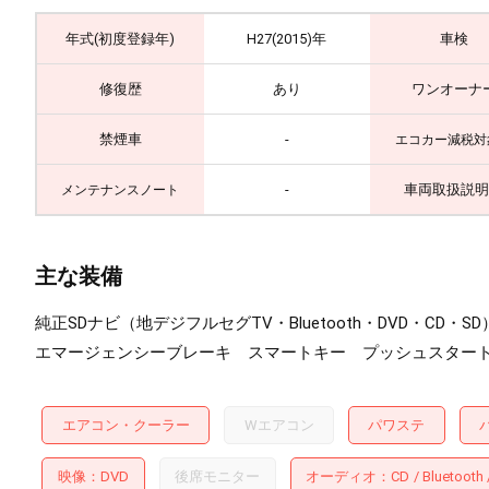
年式(初度登録年)
H27(2015)年
車検
修復歴
あり
ワンオーナ
禁煙車
-
エコカー減税対
-
車両取扱説明
メンテナンスノート
主な装備
純正SDナビ（地デジフルセグTV・Bluetooth・DVD
エマージェンシーブレーキ スマートキー プッシュスタート
エアコン・クーラー
Wエアコン
パワステ
映像
DVD
後席モニター
オーディオ
CD
Bluetooth