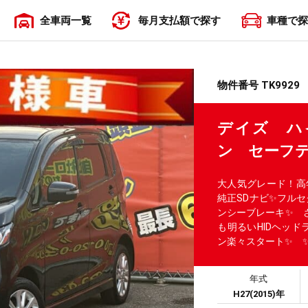
全車両一覧
毎月支払額で探す
車種で探
〜19,999円
20,000円〜29,999円
30,000円〜39,999円
40,000円〜49,999円
50,000円〜
物件番号 TK9929
デイズ ハ
ン セーフテ
大人気グレード！高
純正SDナビ✨フルセ
ンシーブレーキ✨ 
も明るいHIDヘッ
ン楽々スタート✨ 
年式
H27(2015)年