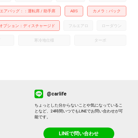
エアバッグ：
運転席
助手席
ABS
カメラ
バック
オプション
ディスチャージド
フルエアロ
ローダウン
プ
寒冷地仕様
ターボ
@carlife
ちょっとした分からないことや気になっているこ
となど、24時間いつでもLINEでお問い合わせが可
能です。
LINEで問い合わせ