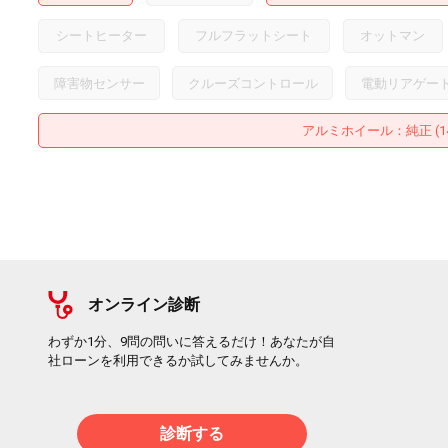
シートヒーター
フルフラットシート
オットマン
障害物センサー
クルーズコントロール
電動リアゲー
アルミホイール
：純正 (
オンライン診断
わずか1分、9問の問いに答えるだけ！あなたが自
社ローンを利用できるか試してみませんか。
診断する