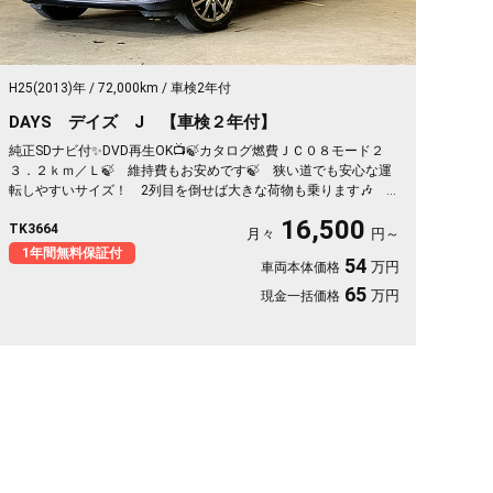
H25(2013)年
72,000km
車検2年付
DAYS デイズ J 【車検２年付】
純正SDナビ付✨DVD再生OK📺🍃カタログ燃費ＪＣ０８モード２
３．２ｋｍ／Ｌ🍃 維持費もお安めです🍃 狭い道でも安心な運
転しやすいサイズ！ 2列目を倒せば大きな荷物も乗ります🎶 ヘ
ッドライト点灯時に高さの調整が出来るヘッドライトレベライザ
16,500
TK3664
ー装備🔦 キーレスでドアの開け閉めラクラク 💖全国対応可能
月々
円～
の安心の1年保証付き✨《1年保証》
1年間無料保証付
54
万円
車両本体価格
65
万円
現金一括価格