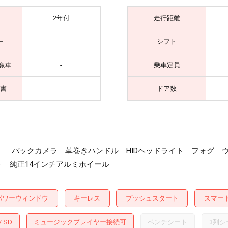
2年付
走行距離
ー
-
シフト
-
乗車定員
象車
書
-
ドア数
・CD・SD） バックカメラ 革巻きハンドル HIDヘッドライト 
 純正14インチアルミホイール
パワーウィンドウ
キーレス
プッシュスタート
スマー
SD
ミュージックプレイヤー接続可
ベンチシート
3列シ