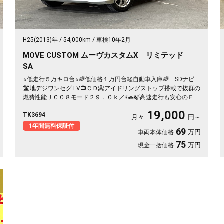
H25(2013)年
54,000km
車検10年2月
MOVE CUSTOM ムーヴカスタムX リミテッド
SA
⭐低走行５万キロ台⭐🌈低価格１万円台軽自動車入庫🌈 SDナビ
🛣️地デジワンセグTV📺ＣＤ📀アイドリングストップ搭載で抜群の
燃費性能ＪＣ０８モード２９．０ｋ／ℓ🚗🍃高速走行も安心のＥＴ
Ｃ付き✨乗り降り楽々スマートキー&プッシュスタート🚗✨夜間走
19,000
TK3694
行時も安心のオートライト&ＬＥＤヘッドライト＆フォグ🔦納車時
月々
円～
タイヤ４本新品🛞
1年間無料保証付
69
万円
車両本体価格
75
万円
現金一括価格