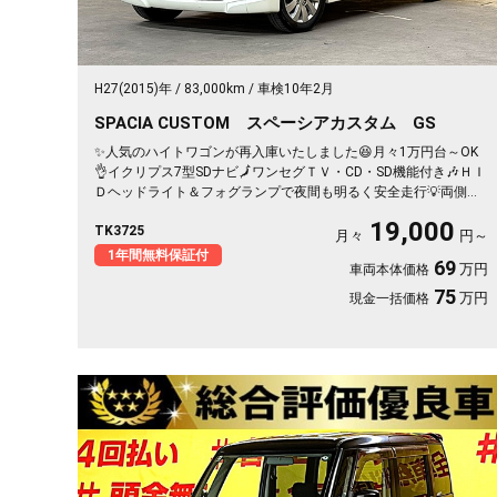
H27(2015)年
83,000km
車検10年2月
SPACIA CUSTOM スペーシアカスタム GS
✨人気のハイトワゴンが再入庫いたしました😆月々1万円台～OK
👌イクリプス7型SDナビ🗾ワンセグＴＶ・CD・SD機能付き🎶ＨＩ
Ｄヘッドライト＆フォグランプで夜間も明るく安全走行💡両側ス
ライドドアで後席の乗り降り楽々です🤱
19,000
TK3725
月々
円～
1年間無料保証付
69
万円
車両本体価格
75
万円
現金一括価格