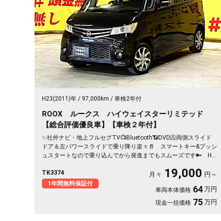
H23(2011)年
97,000km
車検2年付
ROOX ルークス ハイウェイスターリミテッド
【総合評価優良車】【車検２年付】
✨社外ナビ・地上フルセグTV📺Bluetooth📶DVD📀両側スライド
ドア＆左パワースライドで乗り降り楽々🚪 スマートキー&プッシ
ュスタートなので乗り込んでから発進までもスムーズです🔑 HID
ヘッドライト＆フォグランプで夜も安心🎵純正14インチAW🌜
19,000
TK3374
月々
円～
1年間無料保証付
64
万円
車両本体価格
75
万円
現金一括価格