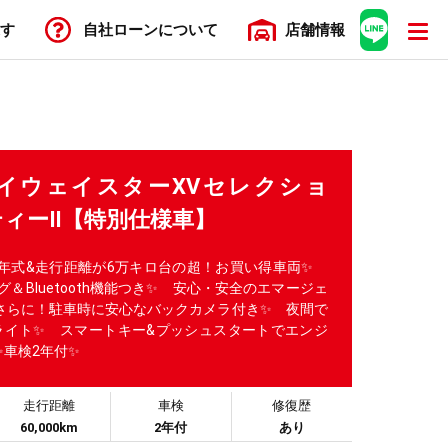
す
自社ローン
について
店舗
情報
イウェイスターXVセレクショ
ィーⅡ【特別仕様車】
年式&走行距離が6万キロ台の超！お買い得車両✨
グ＆Bluetooth機能つき✨ 安心・安全のエマージェ
さらに！駐車時に安心なバックカメラ付き✨ 夜間で
ドライト✨ スマートキー&プッシュスタートでエンジ
✨車検2年付✨
走行距離
車検
修復歴
60,000km
2年付
あり