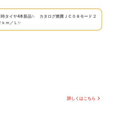
車時タイヤ4本新品✨ カタログ燃費ＪＣ０８モード２
２ｋｍ／Ｌ✨
詳しくはこちら