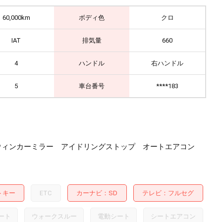
60,000km
ボディ色
クロ
IAT
排気量
660
4
ハンドル
右ハンドル
5
車台番号
****183
フォグ ウィンカーミラー アイドリングストップ オートエアコン
トキー
ETC
カーナビ
SD
テレビ
フルセグ
ート
ウォークスルー
電動シート
シートエアコン