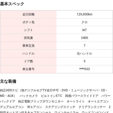
基本スペック
走行距離
129,000km
ボディ色
クロ
シフト
IAT
排気量
3400
乗車定員
7
ハンドル
右ハンドル
ドア数
5
車台番号
****033
主な装備
純正HDDナビ（地デジフルセグTV走行中可・DVD・ミュージックサーバ・CD・
MD・AUX） バックカメラ ビルトインETC 両側パワースライドドア パワー
バックドア 純正電動フリップダウンモニター オートライト オートエアコン
デュアルエアコン Wエアコン ステアリングスイッチ クリアランスソナー 2
列目オットマン付きキャプテンシート ウィンカーミラー ウッドコンビハンド