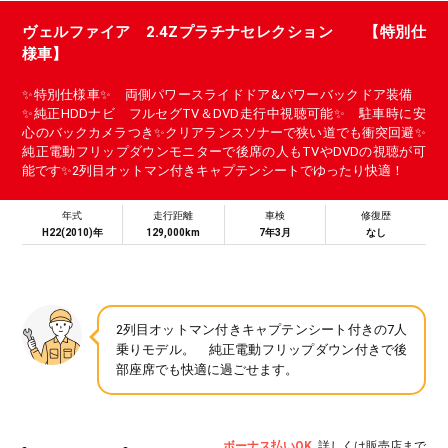
ヴェルファイア 2.4Zプラチナセレクション 【特別仕
様車】
✨特別仕様車✨ 両側パワースライドドア&パワーバックドア装備
✨純正HDDナビ フルセグTV＆DVD走行中視聴可能✨ 駐車時に安
心のバックカメラつき✨クリアランスソナーで狭い道でも衝突回避✨
純正電動フリップダウンモニターで後席の人もTVやDVDの視聴が可
能です✨2列目オットマン付きキャプテンシートでゆったり快適！
年式
走行距離
車検
修復歴
H22(2010)年
129,000km
7年3月
なし
2列目オットマン付きキャプテンシート付きの7人
乗りモデル。 純正電動フリップダウン付きで後
部座席でも快適に過ごせます。
ボーナス払いOK
詳しくは販売店まで