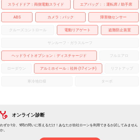
スライドドア
両側電動スライド
エアバッグ：
運転席
助手席
ABS
カメラ
バック
障害物センサー
クルーズコントロール
電動リアゲート
盗難防止装置
サンルーフ・ガラスルーフ
ヘッドライトオプション
ディスチャージド
フルエアロ
ローダウン
アルミホイール
：社外 (17インチ)
リフトアップ
寒冷地仕様
ターボ
オンライン診断
わずか1分、9問の問いに答えるだけ！あなたが自社ローンを利用できるか試してみません
か。