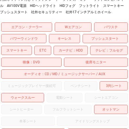
ル AV100V電源 HIDヘッドライト HIDフォグ フットライト スマートキー
プッシュスタート 社外セキュリティー 社外17インチアルミホイール
エアコン・クーラー
Wエアコン
パワステ
パワーウィンドウ
キーレス
プッシュスタート
スマートキー
ETC
カーナビ
HDD
テレビ
フルセグ
映像
DVD
後席モニター
オーディオ
CD
MD
ミュージックサーバー
AUX
ミュージックプレイヤー接続可
ベンチシート
3列シート
ウォークスルー
電動シート
シートエアコン
シートヒーター
フルフラットシート
オットマン
本革シート
アイドリングストップ