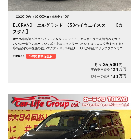
H22(2010)年
68,000km
車検9年10月
ELGRAND エルグランド 350ハイウェイスター 【カ
スタム】
👑HKS車高調＆社外20インチAW＆フロント・リアスポイラー装着済みでカッコ
いいローダウン車👑フジツボ４本出しマフラーも付いてカッコよく決まってます
👌高品質で存在感の強いエクステリア✨純正HDDナビ&純正フリップダウンモニタ
ー＆BOSEサラウンドシステム搭載😆👌バックカメラ付きで駐車時の後方の安全
TK3690
1年間無料保証付
👍ドラレコ装備で万が一の場合も安心🎥ワンタッチオープナー付き両側パワース
ライドドアで乗り降り楽々👨‍👩‍👧‍👦夜間走行時も明るいHIDヘッドライト＆フォ
35,500
月々
円～
グ🔦《1年保証》
万円
124
車両本体価格
万円
140
現金一括価格