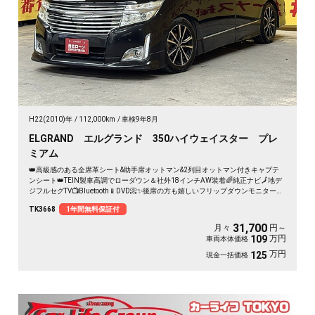
H22(2010)年
112,000km
車検9年8月
ELGRAND エルグランド 350ハイウェイスター プレ
ミアム
👑高級感のある全席革シート&助手席オットマン&2列目オットマン付きキャプテ
ンシート👑TEIN製車高調でローダウン＆社外18インチAW装着🌈純正ナビ🗾地デ
ジフルセグTV📺Bluetooth📱DVD📀✨後席の方も嬉しいフリップダウンモニター付
き📺ワンタッチで開閉可能な両側パワースライドドアなので乗り降りがラクラク
TK3668
1年間無料保証付
👪パワーバックドア装備で女性でも楽々バックドアの開閉可能です⭐夜間でも明
るいHIDヘッドライト&フォグランプ🔦
31,700
月々
円～
万円
109
車両本体価格
万円
125
現金一括価格