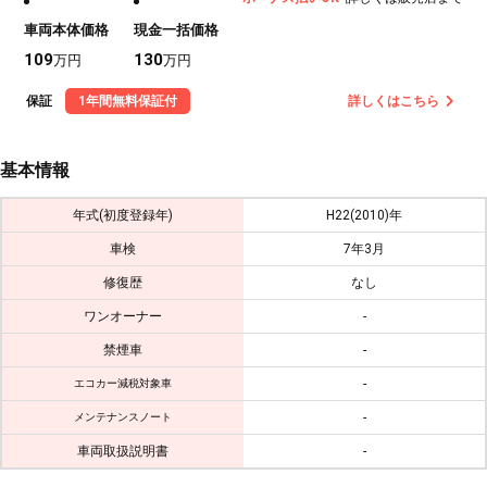
車両本体価格
現金一括価格
109
130
万円
万円
保証
1年間無料保証付
詳しくはこちら
基本情報
年式(初度登録年)
H22(2010)年
車検
7年3月
修復歴
なし
ワンオーナー
-
禁煙車
-
-
エコカー減税対象車
-
メンテナンスノート
車両取扱説明書
-