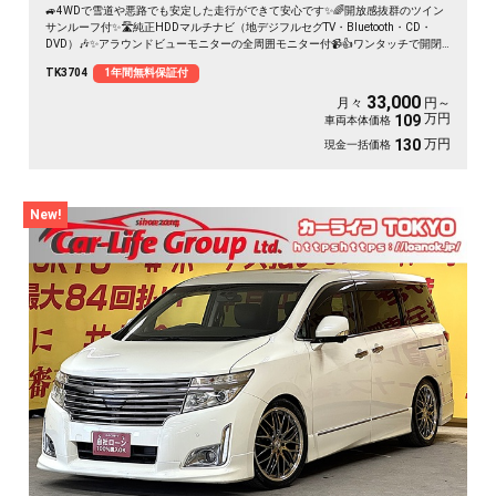
🚙4WDで雪道や悪路でも安定した走行ができて安心です✨🌈開放感抜群のツイン
サンルーフ付✨🛣️純正HDDマルチナビ（地デジフルセグTV・Bluetooth・CD・
DVD）🎶✨アラウンドビューモニターの全周囲モニター付📹👍ワンタッチで開閉
可能な両側電動スライドドアで乗り降りがラクラク👪✨高級感のある黒革ハーフ
TK3704
1年間無料保証付
レザーシート+助手席&二列目オットマン付きキャプテンシートの豪華な7人乗り
モデル😍💡夜間でも明るいHIDヘッドライト&フォグランプ✨納車時に社外16イン
33,000
月々
円～
チAW＆スタッドレスタイヤのお引渡し
万円
109
車両本体価格
万円
130
現金一括価格
New!