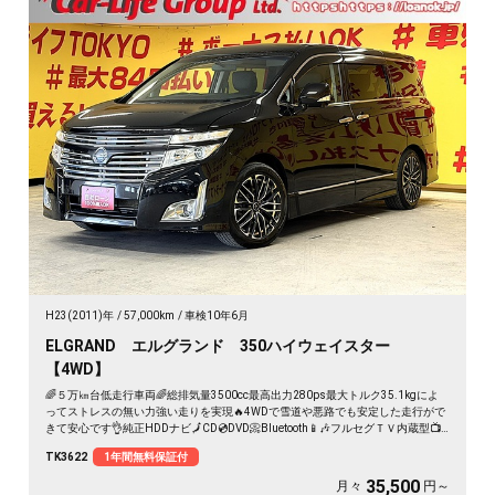
H23(2011)年
57,000km
車検10年6月
ELGRAND エルグランド 350ハイウェイスター
【4WD】
🌈５万㎞台低走行車両🌈総排気量3500cc最高出力280ps最大トルク35.1kgによ
ってストレスの無い力強い走りを実現🔥4WDで雪道や悪路でも安定した走行がで
きて安心です👌純正HDDナビ🗾CD💿DVD📀Bluetooth📱🎶フルセグＴＶ内蔵型📺
助手席&二列目オットマン付きキャプテンシートの豪華な7人乗りモデル⭐️純正フ
TK3622
1年間無料保証付
リップダウンモニター付で後席の方もエンタメを楽しめます👀安心安全のバック
カメラ＆アラウンドビューモニター搭載😊ワンタッチオープンの両側パワースラ
35,500
月々
円～
イドドアで乗り降り楽々👪