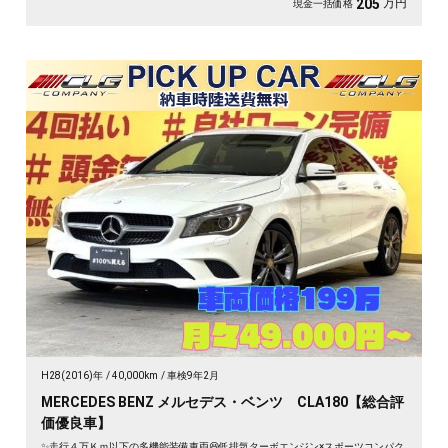
万円
205
現金一括価格
H28(2016)年
40,000km
車検9年2月
MERCEDES BENZ メルセデス・ベンツ CLA180【総合評
価優良車】
✨走行４万Ｋｍ以下の多機能装備車両😆低排気ターボエンジン×スポーツコンパク