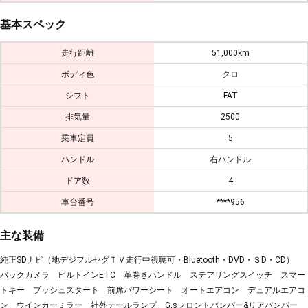
基本スペック
走行距離
51,000km
ボディ色
クロ
シフト
FAT
排気量
2500
乗車定員
5
ハンドル
右ハンドル
ドア数
4
車台番号
****956
主な装備
純正SDナビ（地デジフルセグＴＶ走行中視聴可・Bluetooth・DVD・ＳD・CD）
バックカメラ ビルトインETC 革巻きハンドル ステアリングスイッチ スマー
トキー プッシュスタート 前席パワーシート オートエアコン デュアルエアコ
ン ウインカーミラー 社外テールランプ G,sフロントバンパー&リアバンパー