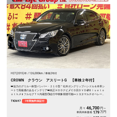
H27(2015)年
126,000km
車検2年付
CROWN クラウン アスリートG 【車検２年付】
👑迫力のグリル一体型バンパー・２１０型＂社外ガングリップハンドル＆本革シ
ートで高級感のあるインテリア👑純正ＨＤＤナビ🗾ＣＤ📀ＤＶＤ💿Ｂｌｕｅｔｏ
ｏｔｈ🎶📱フルセグＴＶ内蔵型📺走行中映像視聴可能👀トヨタマルチオペレーシ
ョンタッチ👆エアコンシステム🌀前席パワーシート＆シートヒーター＆ベンチレ
TK3697
1年間無料保証付
ーション装備で夏も冬も快適に過ごせます🤩安心安全の前後ドライブレコーダー
装備🎥高速使用時も快適クルーズコントロール&ビルドインETC装備付き🛣️夜間で
46,700
月々
円～
も明るいHIDヘッドライト＆フォグ🔦
万円
179
車両本体価格