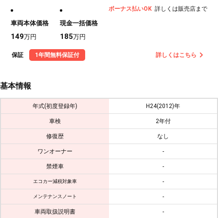
ボーナス払いOK
詳しくは販売店まで
車両本体価格
現金一括価格
149
185
万円
万円
保証
1年間無料保証付
詳しくはこちら
基本情報
年式(初度登録年)
H24(2012)年
車検
2年付
修復歴
なし
ワンオーナー
-
禁煙車
-
-
エコカー減税対象車
-
メンテナンスノート
車両取扱説明書
-