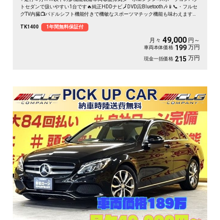
トセダンで扱いやすい1台です🔥純正HDDナビ🗾DVD📀Bluetooth🎶📱📞・フルセ
グTV内臓📺パドルシフト機能付きで機敏なスポーツマチック機能も味わえます🏎
HIDヘッドライトで夜間の視認性も抜群です👀流線型のＣＬＡボディが抜群の安
TK1400
1年間無料保証付
定性を提供いたします🚗月々4万円台～✨
49,000
月々
円～
万円
199
車両本体価格
万円
215
現金一括価格