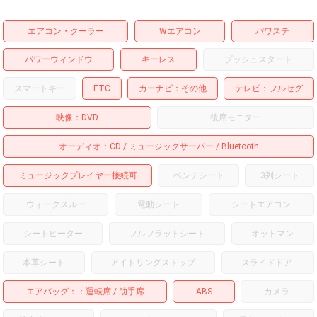
エアコン・クーラー
Wエアコン
パワステ
パワーウィンドウ
キーレス
プッシュスタート
スマートキー
ETC
カーナビ
その他
テレビ
フルセグ
映像
DVD
後席モニター
オーディオ
CD
ミュージックサーバー
Bluetooth
ミュージックプレイヤー接続可
ベンチシート
3列シート
ウォークスルー
電動シート
シートエアコン
シートヒーター
フルフラットシート
オットマン
本革シート
アイドリングストップ
スライドドア
-
エアバッグ：
運転席
助手席
ABS
カメラ
-