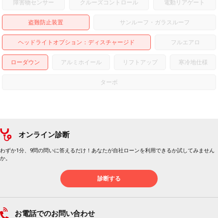
障害物センサー
クルーズコントロール
電動リアゲート
盗難防止装置
サンルーフ・ガラスルーフ
ヘッドライトオプション
ディスチャージド
フルエアロ
ローダウン
アルミホイール
リフトアップ
寒冷地仕様
ターボ
オンライン診断
わずか1分、9問の問いに答えるだけ！あなたが自社ローンを利用できるか試してみません
か。
診断する
お電話でのお問い合わせ