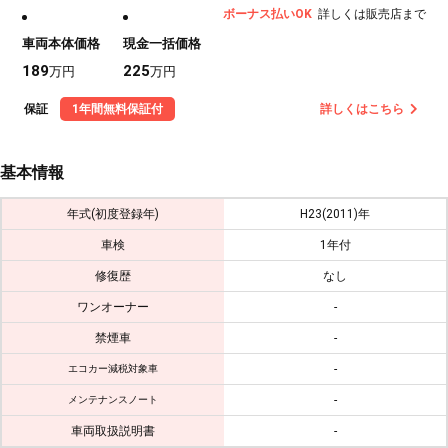
ボーナス払いOK
詳しくは販売店まで
車両本体価格
現金一括価格
189
225
万円
万円
保証
1年間無料保証付
詳しくはこちら
基本情報
年式(初度登録年)
H23(2011)年
車検
1年付
修復歴
なし
ワンオーナー
-
禁煙車
-
-
エコカー減税対象車
-
メンテナンスノート
車両取扱説明書
-