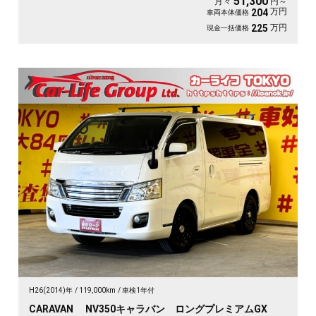
51,300
月々
円～
万円
204
車両本体価格
万円
225
現金一括価格
H26(2014)年
119,000km
車検1年付
CARAVAN NV350キャラバン ロングプレミアムGX