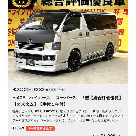
H20(2008)年
80,000km
車検1年付
HIACE ハイエース スーパーGL 2型【総合評価優良】
【カスタム】【車検１年付】
社外ナビ（CD、DVD、Bluetooth、地デジフルセグTV） ETC😆 社外フルエア
ロ＆リヤスポイラー付✨エセックスEM18インチアルミホイール🛞モデリスタマフ
ラー＆玄武ブロック ローダウンされていてカッコよさUP‼️足回りもビルシュタイ
ンショックで安定性抜群👌たくさん積んでも安心のヘッドライトレベライザー付
TK3569
1年間無料保証付
🔦両側スライドドアで荷物の出し入れ＆乗り降りラクラク!