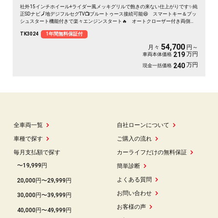
社外15インチホイール+ライダー風メッキグリルで飽きの来ない仕上がりです✨純
正SDナビ🗾地デジフルセグTV📺ブルートゥース接続可能😆 スマートキー＆プッ
シュスタート機能付きで楽々エンジンスタート🔥 オートクローザー付き両側ス
ライドドアで万が一の閉め忘れも防止できます🚗 駐車や切り返しの際にも安心
TK3024
1年間無料保証付
のバックカメラ付👀
54,700
月々
円～
万円
219
車両本体価格
万円
240
現金一括価格
全車両一覧
自社ローンについて
車種で探す
ご購入の流れ
毎月支払額で探す
カーライフだけの無料保証
〜19,999円
簡単診断
よくある質問
20,000円〜29,999円
お問い合わせ
30,000円〜39,999円
お客様の声
40,000円〜49,999円