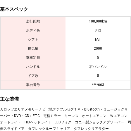
基本スペック
走行距離
108,000km
ボディ色
クロ
シフト
FAT
排気量
2000
乗車定員
5
ハンドル
右ハンドル
ドア数
5
車台番号
****663
主な装備
カロッツエリアメモリーナビ（地デジフルセグＴＶ・Bluetooth・ミュージックサ
ーバー・DVD・CD）ETC 電格ミラー キーレス オートエアコン Ｗエアコン
オートライト HIDヘッドライト LEDフォグ コニー製ショックアブソーバー 両
側スライドドア タフレックルーフキャリア タフレックリアラダー