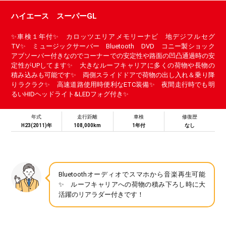
ハイエース スーパーGL
✨車検１年付✨ カロッツエリアメモリーナビ 地デジフルセグ
TV✨ ミュージックサーバー Bluetooth DVD コニー製ショック
アブソーバー付きなのでコーナーでの安定性や路面の凹凸通過時の安
定性がUPしてます✨ 大きなルーフキャリアに多くの荷物や長物の
積み込みも可能です✨ 両側スライドドアで荷物の出し入れ＆乗り降
りラクラク✨ 高速道路使用時便利なETC装備✨ 夜間走行時でも明
るいHIDヘッドライト&LEDフォグ付き✨
年式
走行距離
車検
修復歴
H23(2011)年
108,000km
1年付
なし
Bluetoothオーディオでスマホから音楽再生可能
✨ ルーフキャリアへの荷物の積み下ろし時に大
活躍のリアラダー付きです！