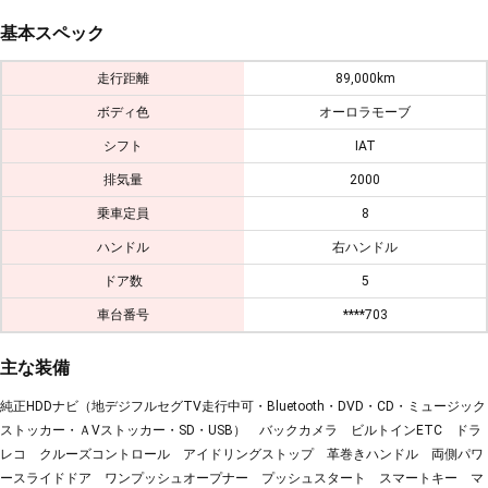
基本スペック
走行距離
89,000km
ボディ色
オーロラモーブ
シフト
IAT
排気量
2000
乗車定員
8
ハンドル
右ハンドル
ドア数
5
車台番号
****703
主な装備
純正HDDナビ（地デジフルセグTV走行中可・Bluetooth・DVD・CD・ミュージック
ストッカー・ＡVストッカー・SD・USB） バックカメラ ビルトインETC ドラ
レコ クルーズコントロール アイドリングストップ 革巻きハンドル 両側パワ
ースライドドア ワンプッシュオープナー プッシュスタート スマートキー マ