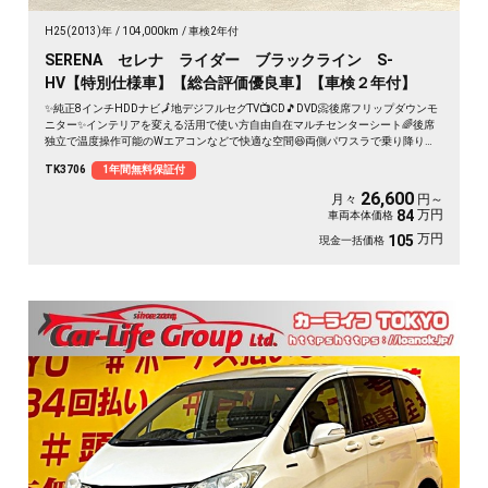
H25(2013)年
104,000km
車検2年付
SERENA セレナ ライダー ブラックライン S-
HV【特別仕様車】【総合評価優良車】【車検２年付】
✨純正8インチHDDナビ🗾地デジフルセグTV📺CD🎵DVD📀後席フリップダウンモ
ニター✨インテリアを変える活用で使い方自由自在マルチセンターシート🌈後席
独立で温度操作可能のWエアコンなどで快適な空間😆両側パワスラで乗り降りラ
クラク✨ETC搭載😆専用シートカバー装備🌛
TK3706
1年間無料保証付
26,600
月々
円～
万円
84
車両本体価格
万円
105
現金一括価格