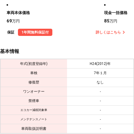
車両本体価格
現金一括価格
69
85
万円
万円
保証
1年間無料保証付
詳しくはこちら
基本情報
年式(初度登録年)
H24(2012)年
車検
7年１月
修復歴
なし
ワンオーナー
-
禁煙車
-
-
エコカー減税対象車
-
メンテナンスノート
車両取扱説明書
-