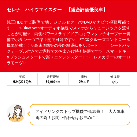
セレナ ハイウエイスター 【総合評価優良車】
純正HDDナビ装備で地デジフルセグTVやDVDがナビで視聴可能で
す！ ✨Bluetoothオーディオ接続でスマホからミュージックを流す
ことが可能✨ 両側パワースライドドアにはワンタッチオープナー装
備でボタン一つで楽々開閉可能です✨ ETC&クルーズコントロール
機能搭載！！✨高速道路等の長距離運転をサポート！！ シートバッ
クテーブル付きでご家族でのお出かけ時も快適です✨ スマートキー
&プッシュスタートで楽々エンジンスタート✨ レアカラーのオーロ
ラモーヴ✨
年式
走行距離
車検
修復歴
H24(2012)年
89,000km
7年１月
なし
アイドリングストップ機能で低燃費！ 大人気車
両の為！お問い合わせはお早めに！