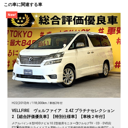
この車に関連する車
New!
H22(2010)年
118,000km
車検2年付
VELLFIRE ヴェルファイア 2.4Z プラチナセレクション
2 【総合評価優良車】【特別仕様車】【車検２年付】
🎶アルパイン８型HDDナビ＆10.2型後席モニター📺フルセグTV・CD・DVD📀
ETC🖥️両側電動スライドドア＆電動バックドア装備‼️😆高速使用時も快適ETC・ク