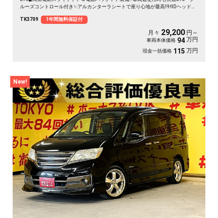
ルーズコントロール付き✨アルカンターラシートで座り心地が最高‼️HIDヘッドラ
イトで夜間も明るく安全走行🚗ウォークスルー・キャプテンシート💺オットマン
TK3709
1年間無料保証付
など高級感溢れる室内😊左右独立のデュアルエアコンや後席独立のWエアコンな
ど車内の空調も快適🎶月々２万円台～OK👌
29,200
月々
円～
万円
94
車両本体価格
万円
115
現金一括価格
New!