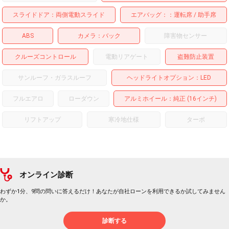
スライドドア
両側電動スライド
エアバッグ：
運転席
助手席
ABS
カメラ
バック
障害物センサー
クルーズコントロール
電動リアゲート
盗難防止装置
サンルーフ・ガラスルーフ
ヘッドライトオプション
LED
フルエアロ
ローダウン
アルミホイール
：純正 (16インチ)
リフトアップ
寒冷地仕様
ターボ
オンライン診断
わずか1分、9問の問いに答えるだけ！あなたが自社ローンを利用できるか試してみません
か。
診断する