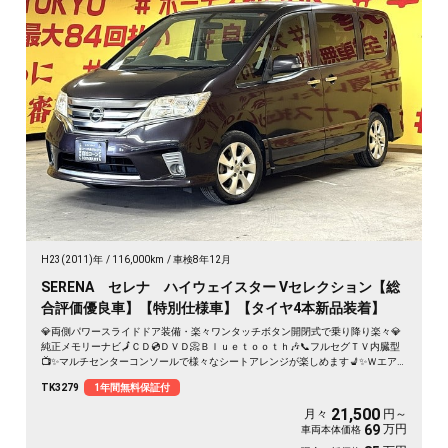
H23(2011)年
116,000km
車検8年12月
SERENA セレナ ハイウェイスター Vセレクション【総
合評価優良車】【特別仕様車】【タイヤ4本新品装着】
💎両側パワースライドドア装備・楽々ワンタッチボタン開閉式で乗り降り楽々💎
純正メモリーナビ🗾ＣＤ💿ＤＶＤ📀Ｂｌｕｅｔｏｏｔｈ🎶📞フルセグＴＶ内臓型
📺✨マルチセンターコンソールで様々なシートアレンジが楽しめます💺✨Ｗエア
コンタイプでリアの温度調整も可能🌀高速走行もストレスなしのビルトインETC&
TK3279
1年間無料保証付
クルーズコントロール付き🚗✨後方視界も良好なバックカメラ📷リアサイドシェ
ード付・ＵＶ・プライバシーも安心👌
21,500
月々
円～
万円
69
車両本体価格