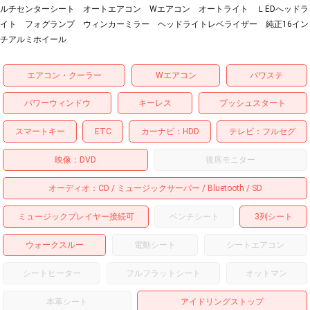
ルチセンターシート オートエアコン Wエアコン オートライト ＬEDへッドラ
イト フォグランプ ウィンカーミラー ヘッドライトレベライザー 純正16イン
チアルミホイール
エアコン・クーラー
Wエアコン
パワステ
パワーウィンドウ
キーレス
プッシュスタート
スマートキー
ETC
カーナビ
HDD
テレビ
フルセグ
映像
DVD
後席モニター
オーディオ
CD
ミュージックサーバー
Bluetooth
SD
ミュージックプレイヤー接続可
ベンチシート
3列シート
ウォークスルー
電動シート
シートエアコン
シートヒーター
フルフラットシート
オットマン
本革シート
アイドリングストップ