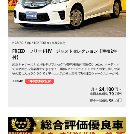
H25(2013)年
102,000km
車検2年付
FREED フリードHV ジャストセレクション【車検2年
付】
純正ギャザーズナビ🎶地デジフルセグTV&DVD視聴可能💿📺Bluetoothオーディオ
でスマホから音楽再生できます！ 両側パワースライドドアで人の乗り降りや荷
物の出し入れラクラクです💖✨大人気の６人乗りで3列目迄ウォークスルーが可能
👀🎶高速運転時に運転補助をしてくれるクルーズコントロール付で運転が楽しい
TK3689
1年間無料保証付
です😊 夜間でも明るいHIDヘッドライト👀
24,100
月々
円～
万円
79
車両本体価格
万円
95
現金一括価格